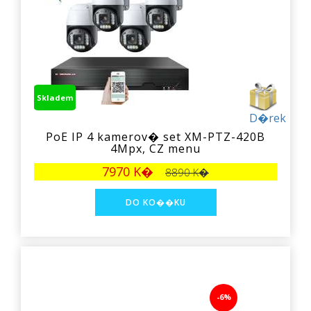
Skladem
D�rek
PoE IP 4 kamerov� set XM-PTZ-420B
4Mpx, CZ menu
7970 K�
8890 K�
-6%