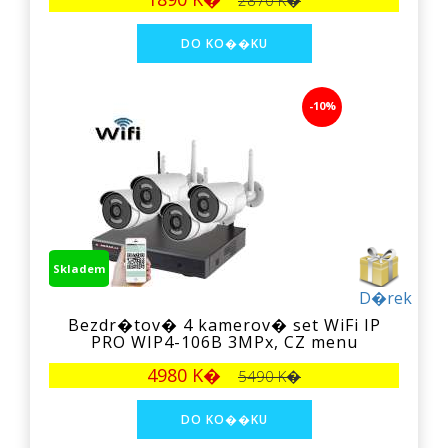
2870 K�
-10%
Skladem
D�rek
Bezdr�tov� 4 kamerov� set WiFi IP
PRO WIP4-106B 3MPx, CZ menu
4980 K�
5490 K�