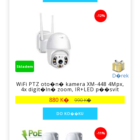
-12%
Skladem
D�rek
WiFi PTZ oto�n� kamera XM-448 4Mpx,
4x digit�ln� zoom, IR+LED p��svit
880 K�
990 K�
-11%