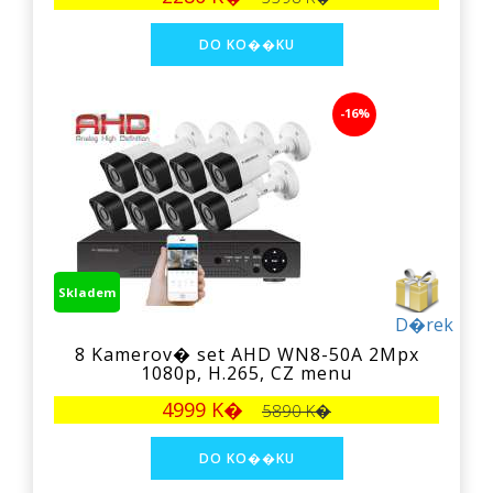
-16%
Skladem
D�rek
8 Kamerov� set AHD WN8-50A 2Mpx
1080p, H.265, CZ menu
4999 K�
5890 K�