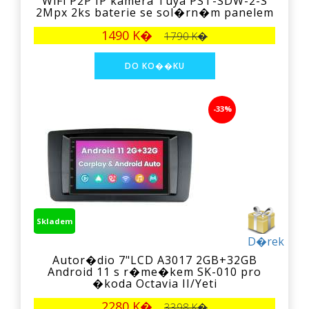
WiFi P2P IP kamera Tuya PST-SDW-2-S
2Mpx 2ks baterie se sol�rn�m panelem
1490 K�
1790 K�
-33%
Skladem
D�rek
Autor�dio 7"LCD A3017 2GB+32GB
Android 11 s r�me�kem SK-010 pro
�koda Octavia II/Yeti
2280 K�
3398 K�