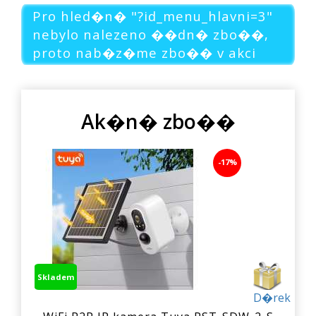
Pro hled�n� "?id_menu_hlavni=3"
nebylo nalezeno ��dn� zbo��,
proto nab�z�me zbo�� v akci
Ak�n� zbo��
-17%
Skladem
D�rek