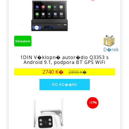
Skladem
D�rek
1DIN V�klopn� autor�dio Q3353 s
Android 9.1, podpora BT GPS WiFi
2740 K�
2890 K�
-17%