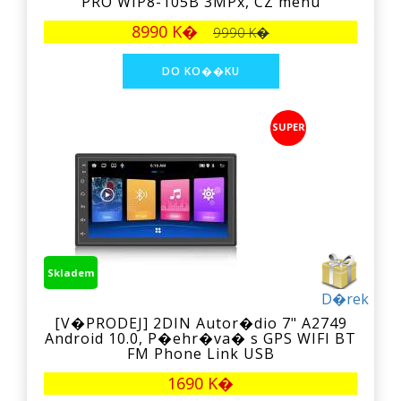
PRO WIP8-105B 3MPx, CZ menu
8990 K�
9990 K�
SUPER
Skladem
D�rek
[V�PRODEJ] 2DIN Autor�dio 7" A2749
Android 10.0, P�ehr�va� s GPS WIFI BT
FM Phone Link USB
1690 K�