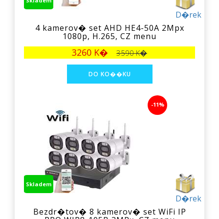
Skladem
D�rek
4 kamerov� set AHD HE4-50A 2Mpx
1080p, H.265, CZ menu
3260 K�
3590 K�
-11%
Skladem
D�rek
Bezdr�tov� 8 kamerov� set WiFi IP