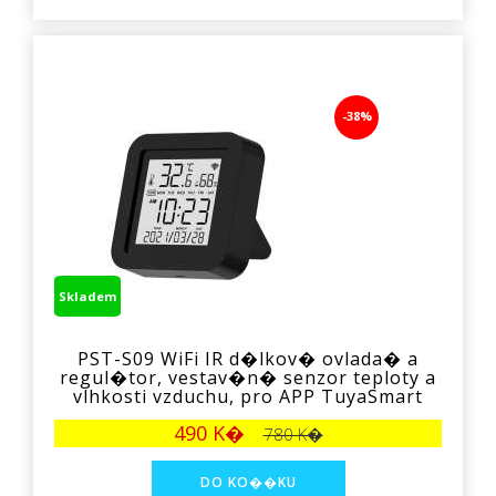
-38%
Skladem
PST-S09 WiFi IR d�lkov� ovlada� a
regul�tor, vestav�n� senzor teploty a
vlhkosti vzduchu, pro APP TuyaSmart
490 K�
780 K�