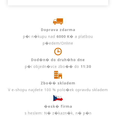
Doprava zdarma
p�i n�kupu nad
6000 K�
a platbou
p�edem/Online
Dod�n� do druh�ho dne
p�i objedn�vce zbo�� do
11:30
Zbo�� skladem
V e-shopu najdete 100 % polo�ek opravdu skladem
�esk� firma
s heslem: N� z�kazn�k, n� p�n