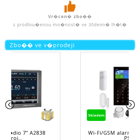
Vr�cen� zbo��
s prodlou�enou mo�nost� ve 30denn� lh�t�
Zbo�� ve v�prodeji
Skladem
Wi-Fi/GSM alarm syst�m TUYA
PS...