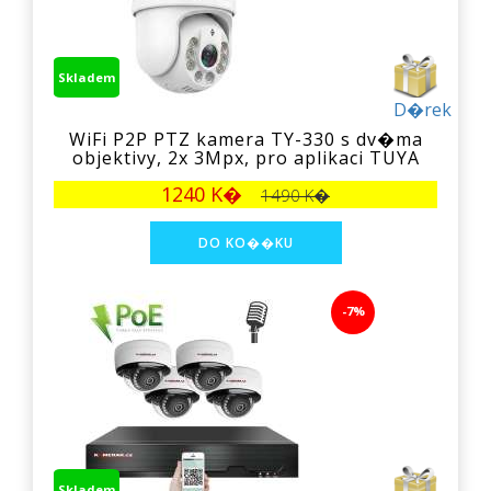
Skladem
D�rek
WiFi P2P PTZ kamera TY-330 s dv�ma
objektivy, 2x 3Mpx, pro aplikaci TUYA
1240 K�
1490 K�
-7%
Skladem