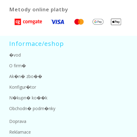
Metody online platby
Informace/eshop
�vod
O firm�
Ak�n� zbo��
Konfigur�tor
N�kupn� ko��k
Obchodn� podm�nky
Doprava
Reklamace