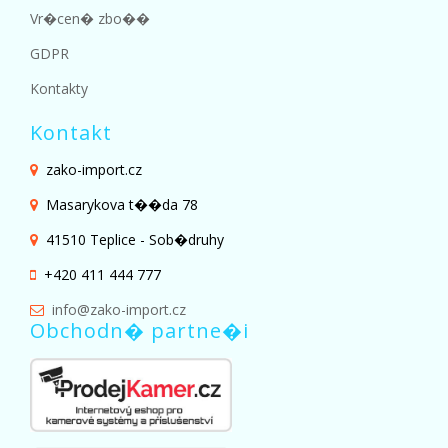
Vr�cen� zbo��
GDPR
Kontakty
Kontakt
zako-import.cz
Masarykova t��da 78
41510 Teplice - Sob�druhy
+420 411 444 777
info@zako-import.cz
Obchodn� partne�i