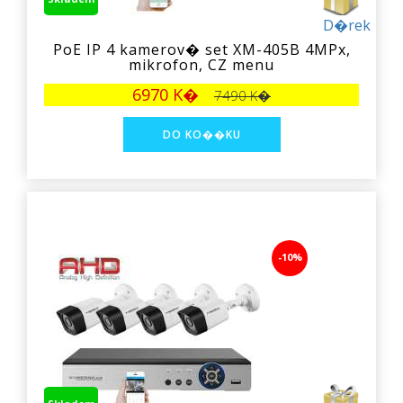
D�rek
PoE IP 4 kamerov� set XM-405B 4MPx,
mikrofon, CZ menu
6970 K�
7490 K�
-10%