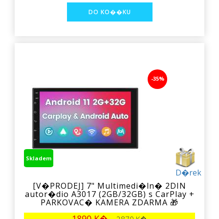
-35%
Skladem
D�rek
[V�PRODEJ] 7" Multimedi�ln� 2DIN
autor�dio A3017 (2GB/32GB) s CarPlay +
PARKOVAC� KAMERA ZDARMA 🎁
1890 K�