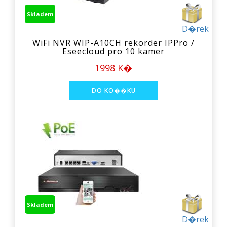
Skladem
D�rek
WiFi NVR WIP-A10CH rekorder IPPro /
Eseecloud pro 10 kamer
1998 K�
Skladem
D�rek