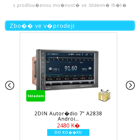
s prodlou�enou mo�nost� ve 30denn� lh�t�
Zbo�� ve v�prodeji
Skladem
utor�dio 7" A2838
Wi-Fi/GSM alarm 
Androi...
PS...
2480 K�
1950 