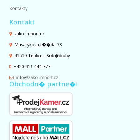
Kontakty
Kontakt
zako-import.cz
Masarykova t��da 78
41510 Teplice - Sob�druhy
+420 411 444 777
info@zako-import.cz
Obchodn� partne�i