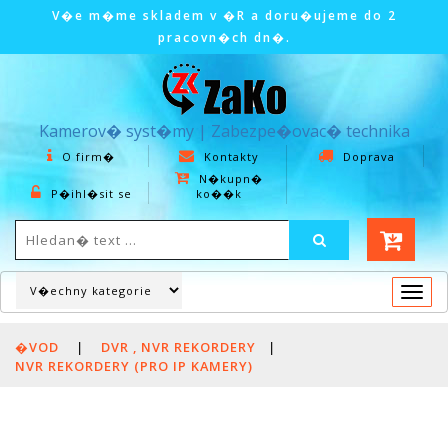
V�e m�me skladem v �R a doru�ujeme do 2
pracovn�ch dn�.
Kamerov� syst�my | Zabezpe�ovac� technika
O firm�
Kontakty
Doprava
N�kupn�
P�ihl�sit se
ko��k
Togg
navi
�VOD
|
DVR , NVR REKORDERY
|
NVR REKORDERY (PRO IP KAMERY)