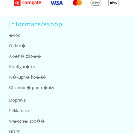
Informace/eshop
�vod
O firm�
Ak�n� zbo��
Konfigur�tor
N�kupn� ko��k
Obchodn� podm�nky
Doprava
Reklamace
Vr�cen� zbo��
GDPR