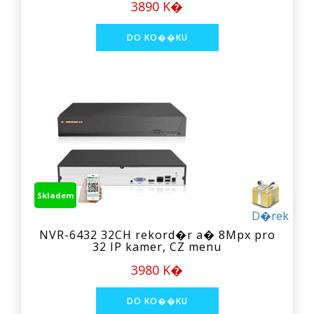
3890 K�
Skladem
D�rek
NVR-6432 32CH rekord�r a� 8Mpx pro
32 IP kamer, CZ menu
3980 K�