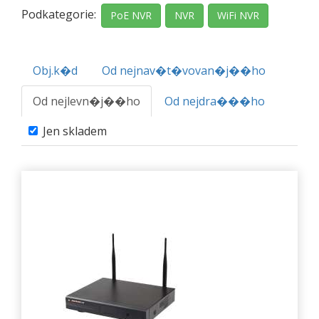
Podkategorie:
PoE NVR
NVR
WiFi NVR
Obj.k�d
Od nejnav�t�vovan�j��ho
Od nejlevn�j��ho
Od nejdra���ho
Jen skladem