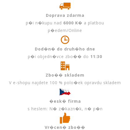
Doprava zdarma
p�i n�kupu nad
6000 K�
a platbou
p�edem/Online
Dod�n� do druh�ho dne
p�i objedn�vce zbo�� do
11:30
Zbo�� skladem
V e-shopu najdete 100 % polo�ek opravdu skladem
�esk� firma
s heslem: N� z�kazn�k, n� p�n
Vr�cen� zbo��