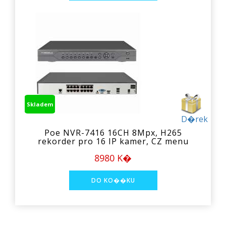
Skladem
D�rek
Poe NVR-7416 16CH 8Mpx, H265
rekorder pro 16 IP kamer, CZ menu
8980 K�