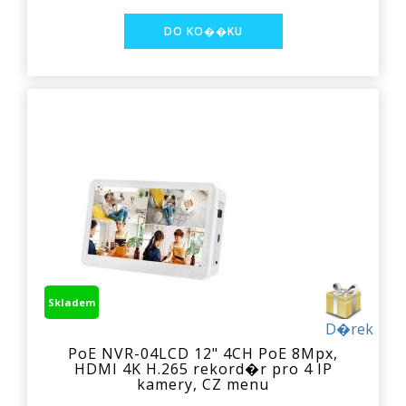
Skladem
D�rek
PoE NVR-04LCD 12" 4CH PoE 8Mpx,
HDMI 4K H.265 rekord�r pro 4 IP
kamery, CZ menu