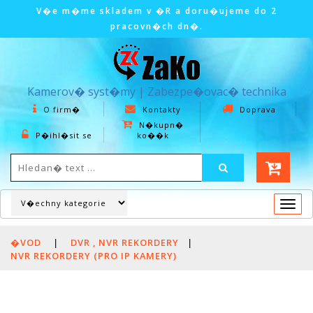
V�e m�me skladem v �R a doru�ujeme do 2
pracovn�ch dn�.
Kamerov� syst�my | Zabezpe�ovac� technika
O firm�
Kontakty
Doprava
N�kupn�
P�ihl�sit se
ko��k
Togg
navi
�VOD
|
DVR , NVR REKORDERY
|
NVR REKORDERY (PRO IP KAMERY)