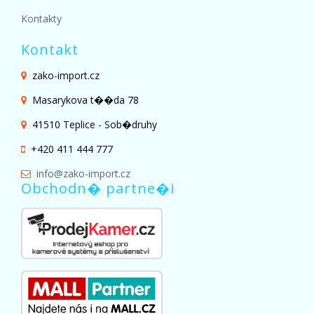
Kontakty
Kontakt
zako-import.cz
Masarykova t��da 78
41510 Teplice - Sob�druhy
+420 411 444 777
info@zako-import.cz
Obchodn� partne�i