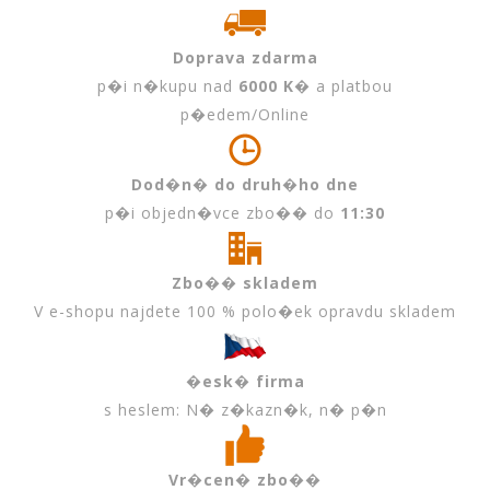
Doprava zdarma
p�i n�kupu nad
6000 K�
a platbou
p�edem/Online
Dod�n� do druh�ho dne
p�i objedn�vce zbo�� do
11:30
Zbo�� skladem
V e-shopu najdete 100 % polo�ek opravdu skladem
�esk� firma
s heslem: N� z�kazn�k, n� p�n
Vr�cen� zbo��