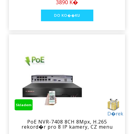
3890 K�
Skladem
D�rek
PoE NVR-7408 8CH 8Mpx, H.265
rekord�r pro 8 IP kamery, CZ menu