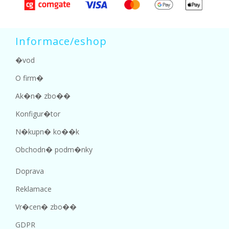
Informace/eshop
�vod
O firm�
Ak�n� zbo��
Konfigur�tor
N�kupn� ko��k
Obchodn� podm�nky
Doprava
Reklamace
Vr�cen� zbo��
GDPR