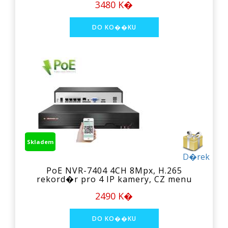
3480 K�
Skladem
D�rek
PoE NVR-7404 4CH 8Mpx, H.265
rekord�r pro 4 IP kamery, CZ menu
2490 K�