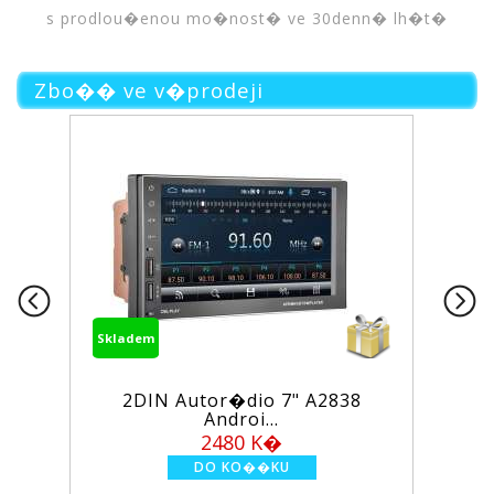
s prodlou�enou mo�nost� ve 30denn� lh�t�
Zbo�� ve v�prodeji
Skladem
utor�dio 7" A2838
Wi-Fi/GSM alarm
Androi...
PS...
2480 K�
1950 