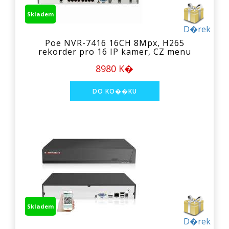
Skladem
D�rek
Poe NVR-7416 16CH 8Mpx, H265
rekorder pro 16 IP kamer, CZ menu
8980 K�
Skladem
D�rek