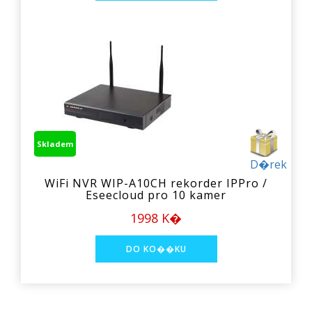
Skladem
D�rek
WiFi NVR WIP-A10CH rekorder IPPro /
Eseecloud pro 10 kamer
1998 K�