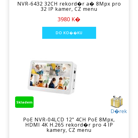
NVR-6432 32CH rekord�r a� 8Mpx pro
32 IP kamer, CZ menu
3980 K�
Skladem
D�rek
PoE NVR-04LCD 12" 4CH PoE 8Mpx,
HDMI 4K H.265 rekord�r pro 4 IP
kamery, CZ menu