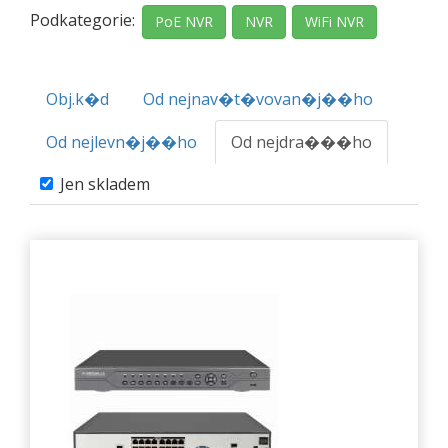
Podkategorie:
PoE NVR
NVR
WiFi NVR
Obj.k�d
Od nejnav�t�vovan�j��ho
Od nejlevn�j��ho
Od nejdra���ho
Jen skladem