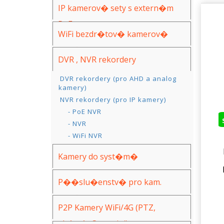
IP kamerov� sety s extern�m
PoE
WiFi bezdr�tov� kamerov�
syst�my
DVR , NVR rekordery
DVR rekordery (pro AHD a analog
kamery)
NVR rekordery (pro IP kamery)
- PoE NVR
- NVR
- WiFi NVR
Kamery do syst�m�
(AHD,IP,WiFi)
P��slu�enstv� pro kam.
syst�my
P2P Kamery WiFi/4G (PTZ,
ak�n�, Spy, mini)