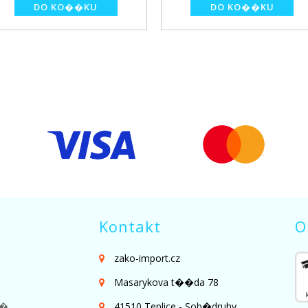
Kontakt
O
zako-import.cz
Masarykova t��da 78
��
41510 Teplice - Sob�druhy