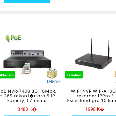
Skladem
Skladem
D�rek
PoE NVR-7408 8CH 8Mpx,
WiFi NVR WIP-A10
H.265 rekord�r pro 8 IP
rekorder IPPro /
kamery, CZ menu
Eseecloud pro 10 ka
3480 K�
1998 K�