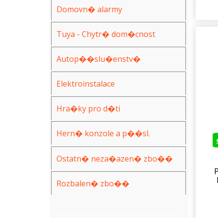
Domovn� alarmy
Tuya - Chytr� dom�cnost
Autop��slu�enstv�
Elektroinstalace
Hra�ky pro d�ti
Hern� konzole a p��sl.
Ostatn� neza�azen� zbo��
Rozbalen� zbo��