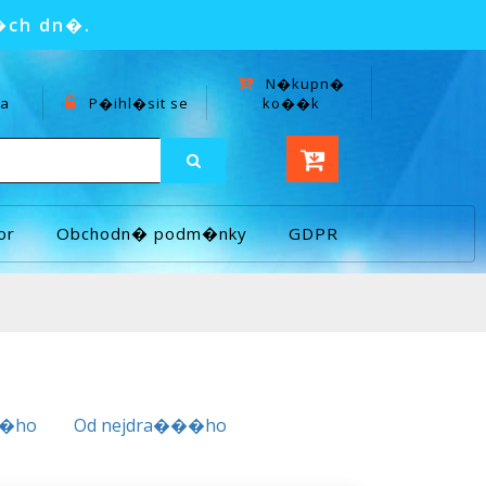
�ch dn�.
N�kupn�
a
P�ihl�sit se
ko��k
or
Obchodn� podm�nky
GDPR
��ho
Od nejdra���ho