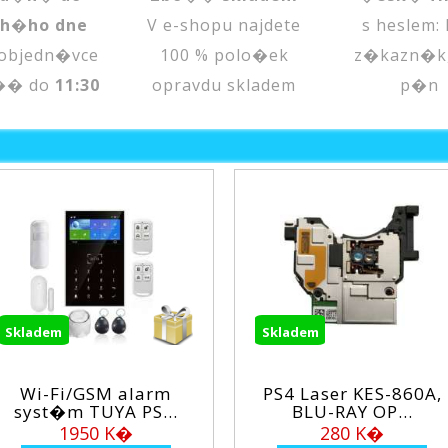
uh�ho dne
V e-shopu najdete
s heslem:
objedn�vce
100 % polo�ek
z�kazn�k
�� do
11:30
opravdu skladem
p�n
Skladem
Skl
SM alarm
PS4 Laser KES-860A,
XO
UYA PS...
BLU-RAY OP...
a
0 K�
280 K�