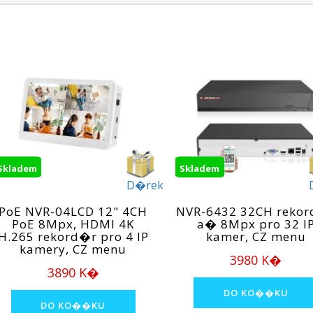
Skladem
Skladem
D�rek
PoE NVR-04LCD 12" 4CH
NVR-6432 32CH reko
PoE 8Mpx, HDMI 4K
a� 8Mpx pro 32 I
H.265 rekord�r pro 4 IP
kamer, CZ menu
kamery, CZ menu
3980 K�
3890 K�