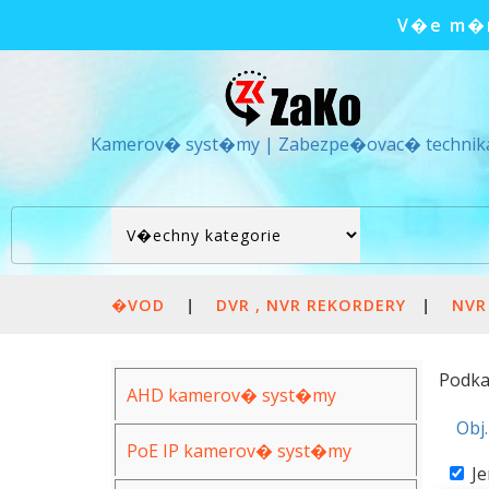
V�e m�m
Kamerov� syst�my | Zabezpe�ovac� technik
�VOD
|
DVR , NVR REKORDERY
|
NVR
Podka
AHD kamerov� syst�my
Obj
PoE IP kamerov� syst�my
J