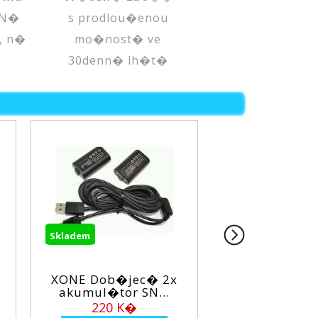
 N�
s prodlou�enou
, n�
mo�nost� ve
30denn� lh�t�
adem
Skladem
NE Dob�jec� 2x
XONE Nab�jec�
kumul�tor SN...
stanice M XONE ...
220 K�
360 K�