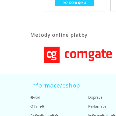
Metody online platby
Informace/eshop
�vod
Doprava
O firm�
Reklamace
Ak�n� zbo��
Vr�cen� zbo