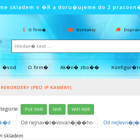
e skladem v �R a doru�ujeme do 2 pracovn
O firm�
Kontakty
Doprav
a
�vod
O firm�
Ak�n� zbo��
Konfigur�t
 REKORDERY (PRO IP KAMERY)
tegorie:
PoE NVR
NVR
WiFi NVR
.k�d
Od nejnav�t�vovan�j��ho
Od nejlevn�j
en skladem