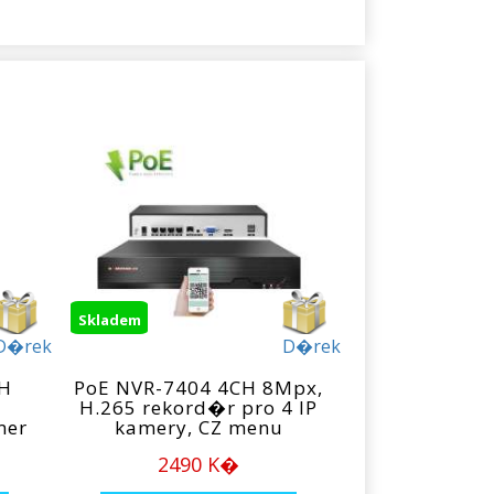
Skladem
D�rek
D�rek
CH
PoE NVR-7404 4CH 8Mpx,
H.265 rekord�r pro 4 IP
mer
kamery, CZ menu
2490 K�