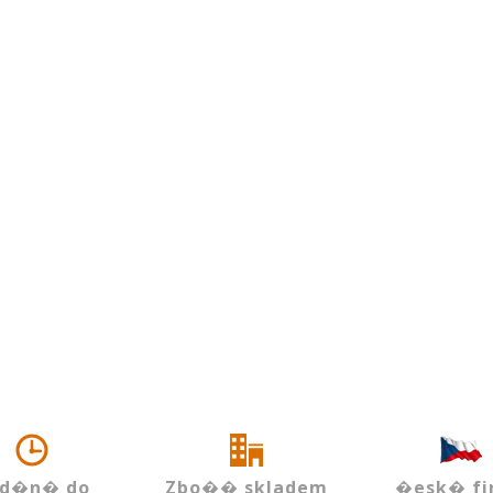
d�n� do
Zbo�� skladem
�esk� fi