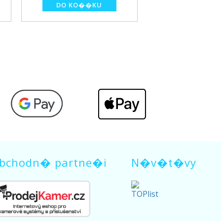
bchodn� partne�i
N�v�t�vy