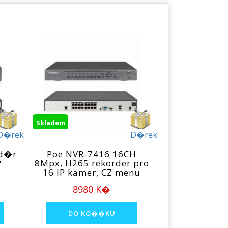
Skladem
D�rek
D�rek
rd�r
Poe NVR-7416 16CH
P
8Mpx, H265 rekorder pro
16 IP kamer, CZ menu
8980 K�