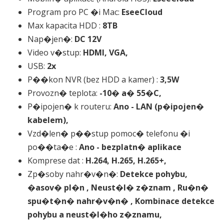
Program pro PC �i Mac:
EseeCloud
Max kapacita HDD :
8TB
Nap�jen�:
DC 12V
Video v�stup:
HDMI, VGA,
USB:
2x
P��kon NVR (bez HDD a kamer) :
3,5W
Provozn� teplota:
-10� a� 55�C,
P�ipojen� k routeru:
Ano - LAN (p�ipojen�
kabelem),
Vzd�len� p��stup pomoc� telefonu �i
po��ta�e :
Ano - bezplatn� aplikace
Komprese dat :
H.264, H.265, H.265+,
Zp�soby nahr�v�n�:
Detekce pohybu,
�asov� pl�n , Neust�l� z�znam , Ru�n�
spu�t�n� nahr�v�n� , Kombinace detekce
pohybu a neust�l�ho z�znamu,