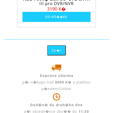
III pro DVR/NVR
3190 K�
Doprava zdarma
p�i n�kupu nad
6000 K�
a platbou
p�edem/Online
Dod�n� do druh�ho dne
p�i objedn�vce zbo�� do
11:30