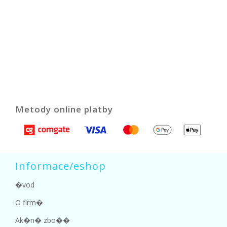
Metody online platby
Informace/eshop
�vod
O firm�
Ak�n� zbo��