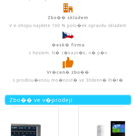
Zbo�� skladem
V e-shopu najdete 100 % polo�ek opravdu skladem
�esk� firma
s heslem: N� z�kazn�k, n� p�n
Vr�cen� zbo��
s prodlou�enou mo�nost� ve 30denn� lh�t�
Zbo�� ve v�prodeji