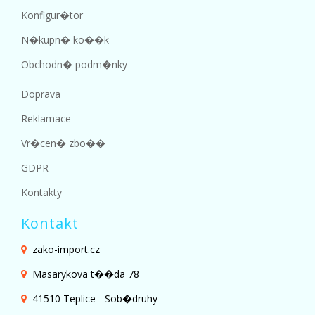
Konfigur�tor
N�kupn� ko��k
Obchodn� podm�nky
Doprava
Reklamace
Vr�cen� zbo��
GDPR
Kontakty
Kontakt
zako-import.cz
Masarykova t��da 78
41510 Teplice - Sob�druhy