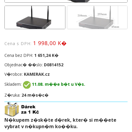
1 998,00 K�
Cena s DPH:
Cena bez DPH:
1 651,24 K�
Objednac� ��slo:
D0814152
V�robce:
KAMERAK.cz
Skladem:
11.08. m��e b�t u V�s.
Z�ruka:
24 m�s�c�
N�kupem z�sk�te d�rek, kter� si m��ete
vybrat v n�kupn�m ko��ku.