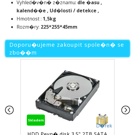
Vyhled�v�n� z�znamu:
dle �asu ,
kalend��e , Ud�losti / detekce ,
Hmotnost :
1,5kg
Rozm�ry:
225*255*45mm
Doporu�ujeme zakoupit spole�n� se
zbo��m
Skladem
D�rek
HDD Pevn� disk 3.5" 2TB SATA