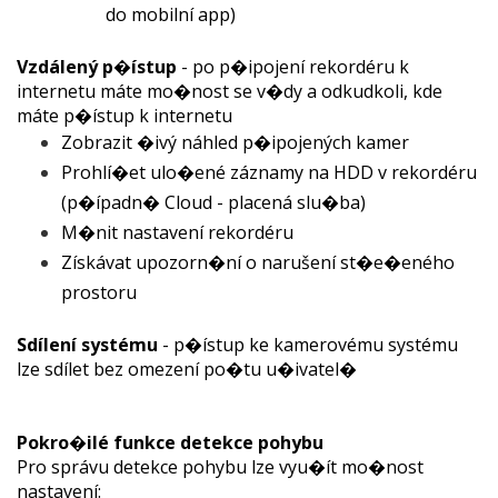
do mobilní app)
Vzdálený p�ístup
- po p�ipojení rekordéru k
internetu máte mo�nost se v�dy a odkudkoli, kde
máte p�ístup k internetu
Zobrazit �ivý náhled p�ipojených kamer
Prohlí�et ulo�ené záznamy na HDD v rekordéru
(p�ípadn� Cloud - placená slu�ba)
M�nit nastavení rekordéru
Získávat upozorn�ní o narušení st�e�eného
prostoru
Sdílení systému
- p�ístup ke kamerovému systému
lze sdílet bez omezení po�tu u�ivatel�
Pokro�ilé funkce detekce pohybu
Pro správu detekce pohybu lze vyu�ít mo�nost
nastavení: