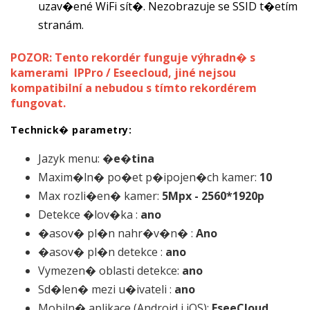
uzav�ené WiFi sít�. Nezobrazuje se SSID t�etím
stranám.
POZOR: Tento rekordér funguje výhradn� s
kamerami IPPro / Eseecloud, jiné nejsou
kompatibilní a nebudou s tímto rekordérem
fungovat.
Technick� parametry:
Jazyk menu:
�e�tina
Maxim�ln� po�et p�ipojen�ch kamer:
10
Max rozli�en� kamer:
5Mpx - 2560*1920p
Detekce �lov�ka :
ano
�asov� pl�n nahr�v�n� :
Ano
�asov� pl�n detekce :
ano
Vymezen� oblasti detekce:
ano
Sd�len� mezi u�ivateli :
ano
Mobiln� aplikace (Android i iOS):
EseeCloud