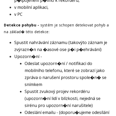
p�ipojeném p�ímo k rekordéru,
v mobilní aplikaci,
v PC
Detekce pohybu -
systém je schopen detekovat pohyb a
na základ� této detekce:
Spustit nahrávání záznamu (takovýto záznam je
zvýrazn�n na �asové ose p�i p�ehrávání)
Upozorn�ní -
Odeslat upozorn�ní / notifikaci do
mobilního telefonu, které se zobrazí jako
zpráva o narušení prostoru spole�n� se
snímkem
Spustit zvukový projev rekordéru
(upozorn�ní lidí v blízkosti, nejedná se
sirénu pro upozorn�ní narušitele)
Odeslání emailu - (doporu�ujeme odesílání