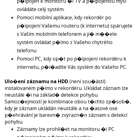
p�ipojen k monitoru �i TV a p�ipojenou myší
ovládáte celý systém.
Pomocí mobilní aplikace, kdy rekordér po
p�ipojení Vašemu routeru (k internetu) spárujete
s Vaším mobilním telefonem a ji� m��ete
systém ovládat p�ímo z Vašeho chytrého
telefonu
Pomocí PC, kdy op�t po p�ipojení rekordéru k
internetu, p�i�adíte Vás systém do Vašeho PC.
Ulo�ení záznamu na HDD
(není sou�ástí)
instalovaném p�ímo v rekordéru. Ukládat záznam lze
neustále �i na základ� detekce pohybu.
Samoz�ejmostí je kombinace obou t�chto zp�sob�,
kdy je záznam ukládán neustále a na �asové ose
p�ehrávání je barevn� zvýrazn�n záznam s detekcí
pohybu.
Záznamy lze prohlí�et na monitoru �i PC