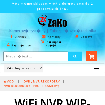
V�e m�me skladem v �R a doru�ujeme do 2
pracovn�ch dn�.
Kamerov� syst�my | Zabezpe�ovac� technika
O firm�
Kontakty
Doprava
N�kupn�
P�ihl�sit se
ko��k
Togg
navi
�VOD
|
DVR , NVR REKORDERY
|
NVR REKORDERY (PRO IP KAMERY)
WiFi NVR WIP-