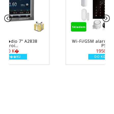
Skladem
Wi-Fi/GSM alarm syst�m TUYA
PS...
1950 K�