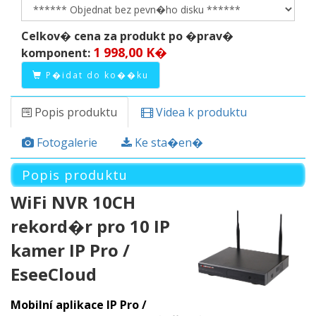
Celkov� cena za produkt po �prav�
1 998,00 K�
komponent:
P�idat do ko��ku
Popis produktu
Videa k produktu
Fotogalerie
Ke sta�en�
Popis produktu
WiFi NVR 10CH
rekord�r pro 10 IP
kamer IP Pro /
EseeCloud
Mobilní aplikace IP Pro /