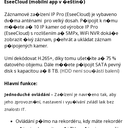
EseeCloud (mobilní app v �eštin�)
Záznamové za�ízení IP Pro (EseeCloud) je vybaveno
dv�ma anténami pro velký dosah. P�ipojit k n�mu
m��ete a� 10 IP kamer od výrobce IP Pro
(EseeCloud) s rozlišením a� 5MPx, WiFi NVR doká�e
zobrazit �ivý záznam, p�ehrát a ukládat záznam
p�ipojených kamer.
Umí dekódovat H.265+, díky tomu ušet�íte a� 75 %
datového objemu. Dále m��ete p�ipojit SATA pevný
disk s kapacitou a� 8 TB.
(HDD není sou�ástí balení)
Hlavní funkce:
Jednoduché ovládání -
Za�ízení je navr�eno tak, aby
jeho zprovozn�ní, nastavení i vyu�ívání zvládl laik bez
znalosti IT.
Ovládání p�ímo na rekordéru, kdy máte rekordér