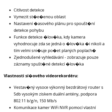
Citlivost detekce
Vymezit st�e�enou oblast
Nastavení �asového plánu pro spoušt�ní
detekce pohybu
Funkce detekce �lov�ka, kdy kamera
vyhodnocuje zda se jedná o �lov�ka �i nikoli a
tím velmi sni�uje po�et planých poplach�
Zjednodušené vyhledávání - zobrazuje pouze
záznamy spušt�né detekcí �lov�ka
Vlastnosti sí�ového videorekordéru:
Vestav�ný vysoce výkonný bezdrátový router s
5db vysokým ziskem duální antény, podpora
802.11 b/g/n, 150 Mb/s
Komunikace kamer WiFi NVR pomocí vlastní