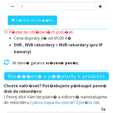
P�idat do ko��ku
P�idat do obl�ben�ch polo�ek
Cena dopravy ji� od 69,00 K�
DVR , NVR rekordery > NVR rekordery (pro IP
kamery)
30 denn� garance
vr�cen� pen�z.
Roz���en� a p��platky k produktu
Chcete nahr�vat? Pot�ebujete p�ikoupit pevn�
disk do rekord�ru:
( Pevný disk Vám bezplatn� a odborn� nainstalujeme
do rekordéru )
Jakou kapacitu vybrat? Zjist�te zde.
1x