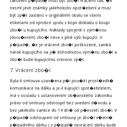
takovém p�ípad� musí být zbo�í vráceno tak, �e
nesmí jevit známky jakéhokoliv opot�ebení a musí
být zp�t zasláno v originálním obalu se všemi
etiketami od výrobce spolu s kopií dokladu o koupi
zbo�í u kupujícího. Náklady spojené s vým�nou
(doru�ením) zbo�í nese v plné výši kupující. V
p�ípad�, �e je vrácené zbo�í poškozené, zaniká
nárok kupujícího na ji� dohodnutou vým�nu zbo�í a
zbo�í bude kupujícímu vráceno zp�t.
7. Vrácení zbo�í
Byla-li smlouva uzav�ena p�i pou�ití prost�edk�
komunikace na dálku a je-li kupující spot�ebitelem,
má v souladu s ustanovením ob�anského zákoníku
právo od smlouvy odstoupit bez uvedení d�vodu a
bez jakékoliv sankce do 14 dn� od p�evzetí zbo�í. V
p�ípad� odstoupení od smlouvy je zbo�í v�etn�
p�ípadného dárku ( v p�ípad� nevrácení dárku bude