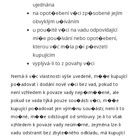
ujednána
na opot�ebení v�ci zp�sobené jejím
obvyklým u�íváním
u pou�ité v�ci na vadu odpovídající
mí�e pou�ívání nebo opot�ebení,
kterou v�c m�la p�i p�evzetí
kupujícím
vyplývá-li to z povahy v�ci
Nemá-li v�c vlastnosti výše uvedené, m��e kupující
po�adovat i dodání nové v�ci bez vad, pokud to
není vzhledem k povaze vady nep�im��ené, ale
pokud se vada týká pouze sou�ásti v�ci, m��e
kupující po�adovat jen vým�nu sou�ásti; není-li to
mo�né, m��e odstoupit od smlouvy. Je-li to však
vzhledem k povaze vady neúm�rné, zejména lze-li
vadu odstranit bez zbyte�ného odkladu, má kupující