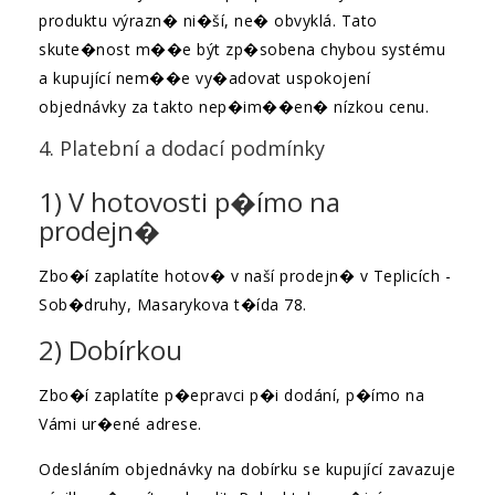
produktu výrazn� ni�ší, ne� obvyklá. Tato
skute�nost m��e být zp�sobena chybou systému
a kupující nem��e vy�adovat uspokojení
objednávky za takto nep�im��en� nízkou cenu.
4. Platební a dodací podmínky
1) V hotovosti p�ímo na
prodejn�
Zbo�í zaplatíte hotov� v naší prodejn� v Teplicích -
Sob�druhy, Masarykova t�ída 78.
2) Dobírkou
Zbo�í zaplatíte p�epravci p�i dodání, p�ímo na
Vámi ur�ené adrese.
Odesláním objednávky na dobírku se kupující zavazuje