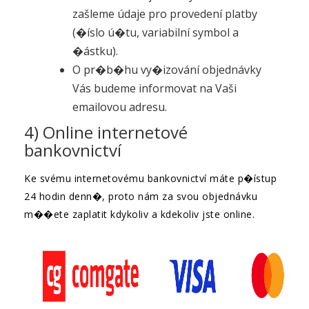
zašleme údaje pro provedení platby
(�íslo ú�tu, variabilní symbol a
�ástku).
O pr�b�hu vy�izování objednávky
Vás budeme informovat na Vaši
emailovou adresu.
4) Online internetové
bankovnictví
Ke svému internetovému bankovnictví máte p�ístup
24 hodin denn�, proto nám za svou objednávku
m��ete zaplatit kdykoliv a kdekoliv jste online.