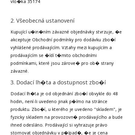
vlo�ka 35174
2. Všeobecná ustanovení
Kupující u�in�ním závazné objednávky stvrzuje, �e
akceptuje Obchodní podmínky pro dodávku zbo�í
vyhlášené prodávajícím. Vztahy mezi kupujícím a
prodávajícím se �ídí t�mito obchodními
podmínkami, které jsou zárove� pro ob� strany
závazné.
3. Dodací lh�ta a dostupnost zbo�í
Dodací lh�ta je od objednání zbo�í obvykle do 48
hodin, není-li uvedeno jinak p�ímo na stránce
produktu. Zbo�í, u kterého je uvedeno "skladem", je
fyzicky skladem na provozovn� prodávajícího a bude
ihned odesláno. Prodávající si vyhrazuje právo
stornovat objednávku v p�ípad�, �e je cena