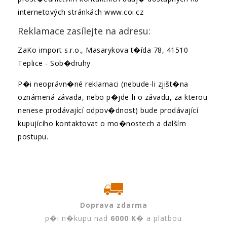
internetových stránkách www.coi.cz
Reklamace zasílejte na adresu:
ZaKo import s.r.o., Masarykova t�ída 78, 41510
Teplice - Sob�druhy
P�i neoprávn�né reklamaci (nebude-li zjišt�na
oznámená závada, nebo p�jde-li o závadu, za kterou
nenese prodávající odpov�dnost) bude prodávající
kupujícího kontaktovat o mo�nostech a dalším
postupu.
Doprava zdarma
p�i n�kupu nad
6000 K�
a platbou