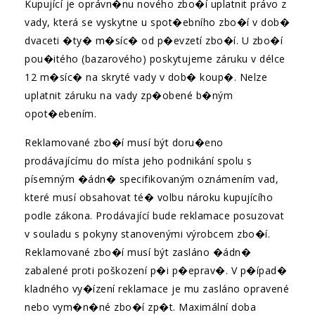
Kupující je oprávn�nu nového zbo�í uplatnit právo z
vady, která se vyskytne u spot�ebního zbo�í v dob�
dvaceti �ty� m�síc� od p�evzetí zbo�í. U zbo�í
pou�itého (bazarového) poskytujeme záruku v délce
12 m�síc� na skryté vady v dob� koup�. Nelze
uplatnit záruku na vady zp�obené b�ným
opot�ebením.
Reklamované zbo�í musí být doru�eno
prodávajícímu do místa jeho podnikání spolu s
písemným �ádn� specifikovaným oznámením vad,
které musí obsahovat té� volbu nároku kupujícího
podle zákona. Prodávající bude reklamace posuzovat
v souladu s pokyny stanovenými výrobcem zbo�í.
Reklamované zbo�í musí být zasláno �ádn�
zabalené proti poškození p�i p�eprav�. V p�ípad�
kladného vy�ízení reklamace je mu zasláno opravené
nebo vym�n�né zbo�í zp�t. Maximální doba