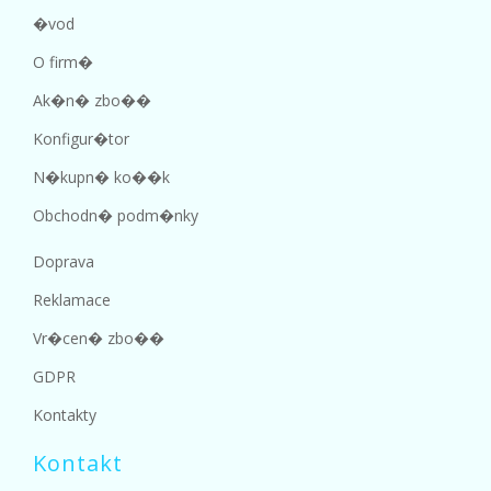
�vod
O firm�
Ak�n� zbo��
Konfigur�tor
N�kupn� ko��k
Obchodn� podm�nky
Doprava
Reklamace
Vr�cen� zbo��
GDPR
Kontakty
Kontakt