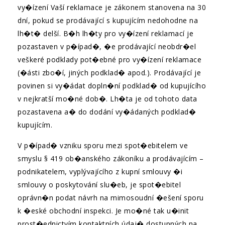
vy�ízení Vaší reklamace je zákonem stanovena na 30
dní, pokud se prodávající s kupujícím nedohodne na
lh�t� delší. B�h lh�ty pro vy�ízení reklamací je
pozastaven v p�ípad�, �e prodávající neobdr�el
veškeré podklady pot�ebné pro vy�ízení reklamace
(�ásti zbo�í, jiných podklad� apod.). Prodávající je
povinen si vy�ádat dopln�ní podklad� od kupujícího
v nejkratší mo�né dob�. Lh�ta je od tohoto data
pozastavena a� do dodání vy�ádaných podklad�
kupujícím.
V p�ípad� vzniku sporu mezi spot�ebitelem ve
smyslu § 419 ob�anského zákoníku a prodávajícím –
podnikatelem, vyplývajícího z kupní smlouvy �i
smlouvy o poskytování slu�eb, je spot�ebitel
oprávn�n podat návrh na mimosoudní �ešení sporu
k �eské obchodní inspekci. Je mo�né tak u�init
prost�ednictvím kontaktních údaj� dostupných na