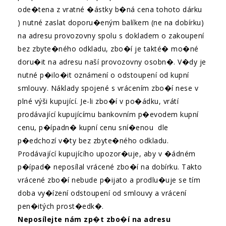
ode�tena z vratné �ástky b�ná cena tohoto dárku
) nutné zaslat doporu�eným balíkem (ne na dobírku)
na adresu provozovny spolu s dokladem o zakoupení
bez zbyte�ného odkladu, zbo�í je takté� mo�né
doru�it na adresu naší provozovny osobn�. V�dy je
nutné p�ilo�it oznámení o odstoupení od kupní
smlouvy. Náklady spojené s vrácením zbo�í nese v
plné výši kupující. Je-li zbo�í v po�ádku, vrátí
prodávající kupujícímu bankovním p�evodem kupní
cenu, p�ípadn� kupní cenu sní�enou dle
p�edchozí v�ty bez zbyte�ného odkladu.
Prodávající kupujícího upozor�uje, aby v �ádném
p�ípad� neposílal vrácené zbo�í na dobírku. Takto
vrácené zbo�í nebude p�ijato a prodlu�uje se tím
doba vy�ízení odstoupení od smlouvy a vrácení
pen�itých prost�edk�.
Neposílejte nám zp�t zbo�í na adresu