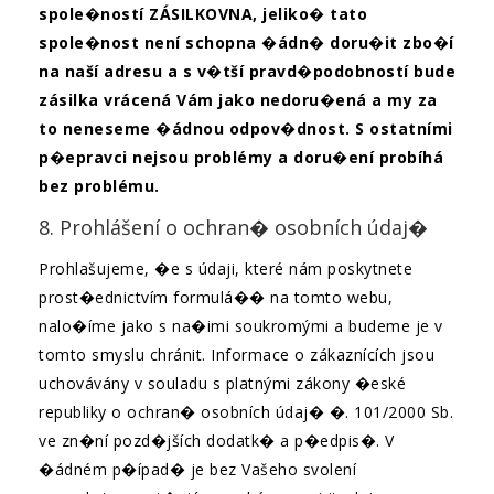
spole�ností ZÁSILKOVNA, jeliko� tato
spole�nost není schopna �ádn� doru�it zbo�í
na naší adresu a s v�tší pravd�podobností bude
zásilka vrácená Vám jako nedoru�ená a my za
to neneseme �ádnou odpov�dnost. S ostatními
p�epravci nejsou problémy a doru�ení probíhá
bez problému.
8. Prohlášení o ochran� osobních údaj�
Prohlašujeme, �e s údaji, které nám poskytnete
prost�ednictvím formulá�� na tomto webu,
nalo�íme jako s na�imi soukromými a budeme je v
tomto smyslu chránit. Informace o zákaznících jsou
uchovávány v souladu s platnými zákony �eské
republiky o ochran� osobních údaj� �. 101/2000 Sb.
ve zn�ní pozd�jších dodatk� a p�edpis�. V
�ádném p�ípad� je bez Vašeho svolení