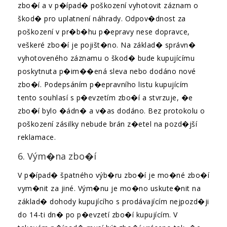
zbo�í a v p�ípad� poškození vyhotovit záznam o
škod� pro uplatnení náhrady. Odpov�dnost za
poškození v pr�b�hu p�epravy nese dopravce,
veškeré zbo�í je pojišt�no. Na základ� správn�
vyhotoveného záznamu o škod� bude kupujícímu
poskytnuta p�im��ená sleva nebo dodáno nové
zbo�í. Podepsáním p�epravního listu kupujícím
tento souhlasí s p�evzetím zbo�í a stvrzuje, �e
zbo�í bylo �ádn� a v�as dodáno. Bez protokolu o
poškození zásilky nebude brán z�etel na pozd�jší
reklamace.
6. Vým�na zbo�í
V p�ípad� špatného výb�ru zbo�í je mo�né zbo�í
vym�nit za jiné. Vým�nu je mo�no uskute�nit na
základ� dohody kupujícího s prodávajícím nejpozd�ji
do 14-ti dn� po p�evzetí zbo�í kupujícím. V