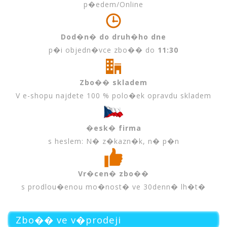
p�edem/Online
Dod�n� do druh�ho dne
p�i objedn�vce zbo�� do
11:30
Zbo�� skladem
V e-shopu najdete 100 % polo�ek opravdu skladem
�esk� firma
s heslem: N� z�kazn�k, n� p�n
Vr�cen� zbo��
s prodlou�enou mo�nost� ve 30denn� lh�t�
Zbo�� ve v�prodeji