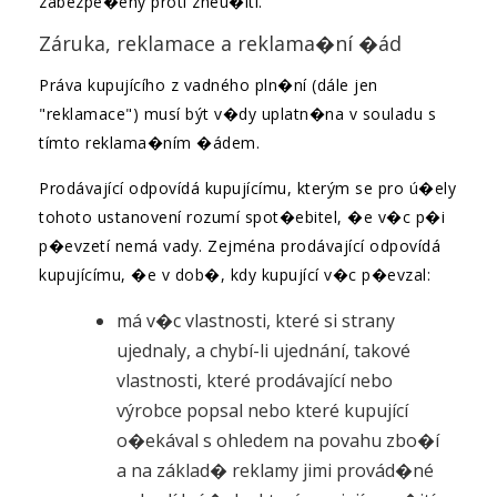
zabezpe�eny proti zneu�ití.
Záruka, reklamace a reklama�ní �ád
Práva kupujícího z vadného pln�ní (dále jen
"reklamace") musí být v�dy uplatn�na v souladu s
tímto reklama�ním �ádem.
Prodávající odpovídá kupujícímu, kterým se pro ú�ely
tohoto ustanovení rozumí spot�ebitel, �e v�c p�i
p�evzetí nemá vady. Zejména prodávající odpovídá
kupujícímu, �e v dob�, kdy kupující v�c p�evzal:
má v�c vlastnosti, které si strany
ujednaly, a chybí-li ujednání, takové
vlastnosti, které prodávající nebo
výrobce popsal nebo které kupující
o�ekával s ohledem na povahu zbo�í
a na základ� reklamy jimi provád�né