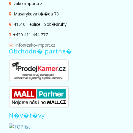
zako-import.cz
Masarykova t��da 78
41510 Teplice - Sob�druhy
+420 411 444 777
info@zako-import.cz
Obchodn� partne�i
N�v�t�vy