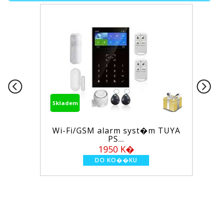
Skladem
Wi-Fi/GSM alarm syst�m TUYA
PS...
1950 K�