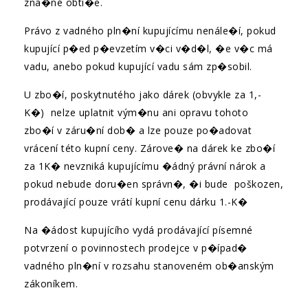
zna�né obtí�e.
Právo z vadného pln�ní kupujícímu nenále�í, pokud
kupující p�ed p�evzetím v�ci v�d�l, �e v�c má
vadu, anebo pokud kupující vadu sám zp�sobil.
U zbo�í, poskytnutého jako dárek (obvykle za 1,-
K�) nelze uplatnit vým�nu ani opravu tohoto
zbo�í v záru�ní dob� a lze pouze po�adovat
vrácení této kupní ceny. Zárove� na dárek ke zbo�í
za 1K� nevzniká kupujícímu �ádný právní nárok a
pokud nebude doru�en správn�, �i bude poškozen,
prodávající pouze vrátí kupní cenu dárku 1.-K�
Na �ádost kupujícího vydá prodávající písemné
potvrzení o povinnostech prodejce v p�ípad�
vadného pln�ní v rozsahu stanoveném ob�anským
zákoníkem.