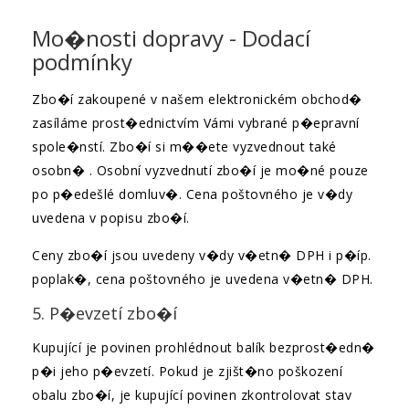
Mo�nosti dopravy - Dodací
podmínky
Zbo�í zakoupené v našem elektronickém obchod�
zasíláme prost�ednictvím Vámi vybrané p�epravní
spole�nstí. Zbo�í si m��ete vyzvednout také
osobn� . Osobní vyzvednutí zbo�í je mo�né pouze
po p�edešlé domluv�. Cena poštovného je v�dy
uvedena v popisu zbo�í.
Ceny zbo�í jsou uvedeny v�dy v�etn� DPH i p�íp.
poplak�, cena poštovného je uvedena v�etn� DPH.
5. P�evzetí zbo�í
Kupující je povinen prohlédnout balík bezprost�edn�
p�i jeho p�evzetí. Pokud je zjišt�no poškození
obalu zbo�í, je kupující povinen zkontrolovat stav