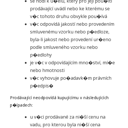
se hodí k ú�elu, který pro její pou�ití
prodávající uvádí nebo ke kterému se
v�c tohoto druhu obvykle pou�ívá
v�c odpovídá jakostí nebo provedením
smluvenému vzorku nebo p�edloze,
byla-li jakost nebo provedení ur�eno
podle smluveného vzorku nebo
p�edlohy
je v�c v odpovídajícím mno�ství, mí�e
nebo hmotnosti
v�c vyhovuje po�adavk�m právních
p�edpis�
Prodávající neodpovídá kupujícímu v následujících
p�ípadech:
u v�ci prodávané za ni�ší cenu na
vadu, pro kterou byla ni�ší cena