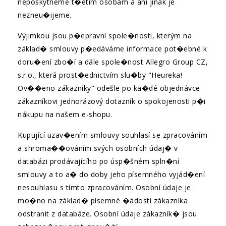
neposkytneme t�etím osobám a ani jinak je
nezneu�ijeme.
Výjimkou jsou p�epravní spole�nosti, kterým na
základ� smlouvy p�edáváme informace pot�ebné k
doru�ení zbo�í a dále spole�nost Allegro Group CZ,
s.r.o., která prost�ednictvím slu�by "Heureka!
Ov��eno zákazníky" odešle po ka�dé objednávce
zákazníkovi jednorázový dotazník o spokojenosti p�i
nákupu na našem e-shopu.
Kupující uzav�ením smlouvy souhlasí se zpracováním
a shroma��ováním svých osobních údaj� v
databázi prodávajícího po úsp�šném spln�ní
smlouvy a to a� do doby jeho písemného vyjád�ení
nesouhlasu s tímto zpracováním. Osobní údaje je
mo�no na základ� písemné �ádosti zákazníka
odstranit z databáze. Osobní údaje zákazník� jsou