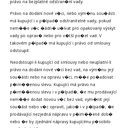
právo na bezplatné odstran�ní vady.
Právo na dodání nové v�ci, nebo vým�nu sou�ásti
má kupující i v p�ípad� odstranitelné vady, pokud
nem��e v�c �ádn� u�ívat pro opakovaný výskyt
vady po oprav� nebo pro v�tší po�et vad. V
takovém p�ípad� má kupující i právo od smlouvy
odstoupit.
Neodstoupí-li kupující od smlouvy nebo neuplatní-li
právo na dodání nové v�ci bez vad, na vým�nu její
sou�ásti nebo na opravu v�ci, m��e po�adovat
p�im��enou slevu. Kupující má právo na
p�im��enou slevu i v p�ípad�, �e mu prodávající
nem��e dodat novou v�c bez vad, vym�nit její
sou�ást nebo v�c opravit, jako� i v p�ípad�, �e
prodávající nezjedná nápravu v p�im��ené dob�
nebo �e by zjednání nápravy kupujícímu p�sobilo