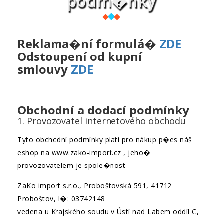
podm�nky
Reklama�ní formulá�
ZDE
Odstoupení od kupní
smlouvy
ZDE
Obchodní a dodací podmínky
1. Provozovatel internetového obchodu
Tyto obchodní podmínky platí pro nákup p�es náš
eshop na www.zako-import.cz , jeho�
provozovatelem je spole�nost
ZaKo import s.r.o., Proboštovská 591, 41712
Proboštov, I�: 03742148
vedena u Krajského soudu v Ústí nad Labem oddíl C,