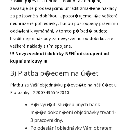
zásilku p�evzít a uhradit. Pokud tak neu�iní,
zavazuje se prodávajícímu uhradít zma�ené naklady
za poštovné s dobírkou. Upozor�ujeme, �e veškeré
neuhrazené pohledávky, budou postoupeny právnímu
odd�lení k vymáhání, v tomto p�ípad� budete
hradit nejen náklady za nevyzvednutou dobírku, ale i
veškeré náklady s tím spojené.
!!! Nevyzvednutí dobírky NENÍ odstoupení od
kupní smlouvy !!!
3) Platba p�edem na ú�et
Platbu za Vaší objednávku p�eve�te na náš ú�et u
Fio banky : 2700743656/2010
P�i vyu�ití slu�eb jiných bank
m��e dokon�ení objednávky trvat 1-
3 pracovní dny.
Po odeslání objednávky Vám obratem