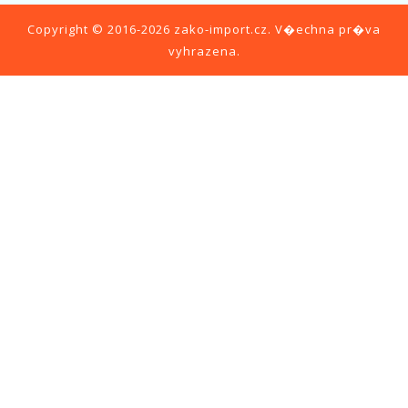
Copyright © 2016-2026
zako-import.cz
. V�echna pr�va
vyhrazena.