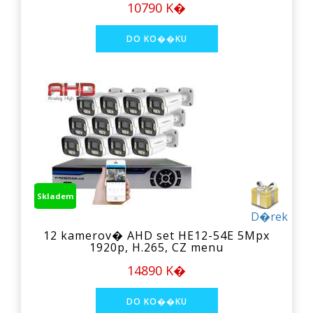
10790 K�
Skladem
D�rek
12 kamerov� AHD set HE12-54E 5Mpx
1920p, H.265, CZ menu
14890 K�