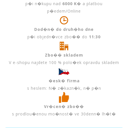
p�i n�kupu nad
6000 K�
a platbou
p�edem/Online
Dod�n� do druh�ho dne
p�i objedn�vce zbo�� do
11:30
Zbo�� skladem
V e-shopu najdete 100 % polo�ek opravdu skladem
�esk� firma
s heslem: N� z�kazn�k, n� p�n
Vr�cen� zbo��
s prodlou�enou mo�nost� ve 30denn� lh�t�