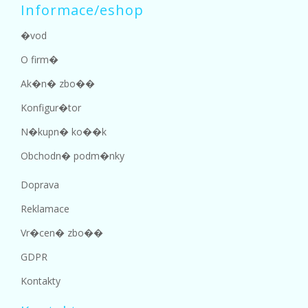
Informace/eshop
�vod
O firm�
Ak�n� zbo��
Konfigur�tor
N�kupn� ko��k
Obchodn� podm�nky
Doprava
Reklamace
Vr�cen� zbo��
GDPR
Kontakty