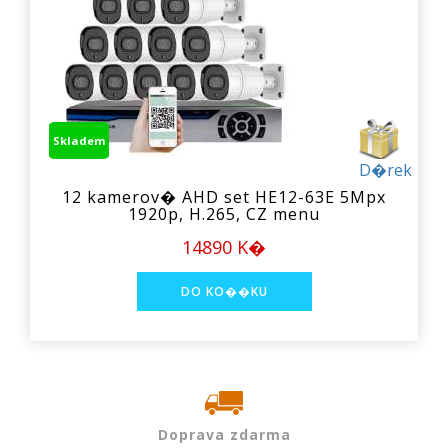
Skladem
D�rek
12 kamerov� AHD set HE12-63E 5Mpx
1920p, H.265, CZ menu
14890 K�
Doprava zdarma