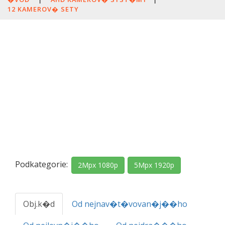
12 KAMEROV� SETY
Podkategorie:
2Mpx 1080p
5Mpx 1920p
Obj.k�d
Od nejnav�t�vovan�j��ho