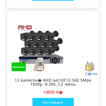
Skladem
D�rek
12 kamerov� AHD set HE12-56E 5Mpx
1920p, H.265, CZ menu
14890 K�