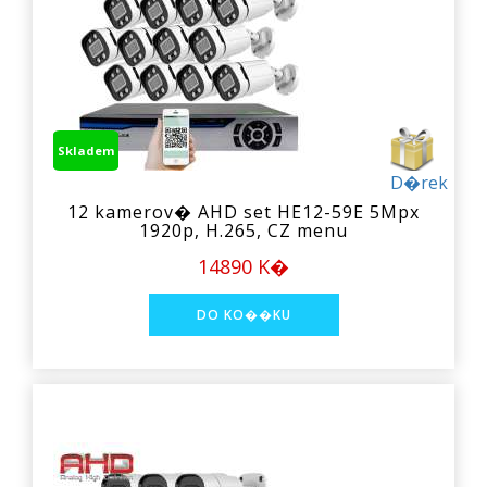
Skladem
D�rek
12 kamerov� AHD set HE12-59E 5Mpx
1920p, H.265, CZ menu
14890 K�