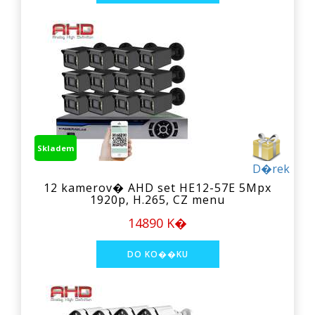
Skladem
D�rek
12 kamerov� AHD set HE12-57E 5Mpx
1920p, H.265, CZ menu
14890 K�