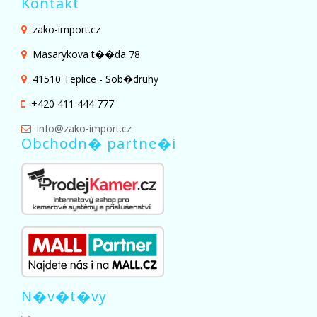
Kontakt
zako-import.cz
Masarykova t��da 78
41510 Teplice - Sob�druhy
+420 411 444 777
info@zako-import.cz
Obchodn� partne�i
N�v�t�vy