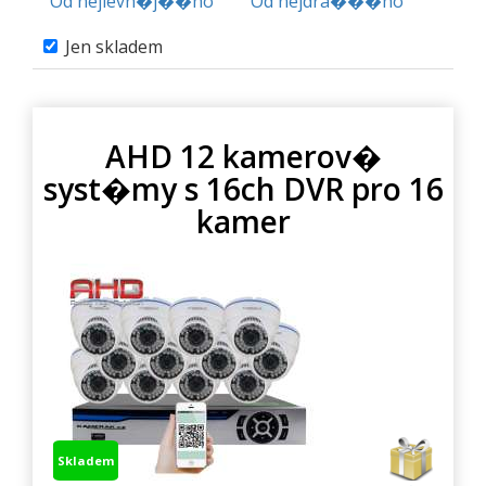
Od nejlevn�j��ho
Od nejdra���ho
Jen skladem
AHD 12 kamerov�
syst�my s 16ch DVR pro 16
kamer
Skladem