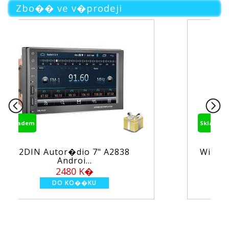
Zbo�� ve v�prodeji
Skladem
A2838
Wi-Fi/GSM alarm syst�m TUYA
PS...
1950 K�