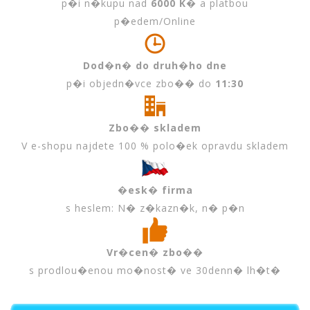
p�i n�kupu nad
6000 K�
a platbou
p�edem/Online
Dod�n� do druh�ho dne
p�i objedn�vce zbo�� do
11:30
Zbo�� skladem
V e-shopu najdete 100 % polo�ek opravdu skladem
�esk� firma
s heslem: N� z�kazn�k, n� p�n
Vr�cen� zbo��
s prodlou�enou mo�nost� ve 30denn� lh�t�