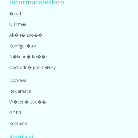
Informace/eshop
�vod
O firm�
Ak�n� zbo��
Konfigur�tor
N�kupn� ko��k
Obchodn� podm�nky
Doprava
Reklamace
Vr�cen� zbo��
GDPR
Kontakty
Kontakt