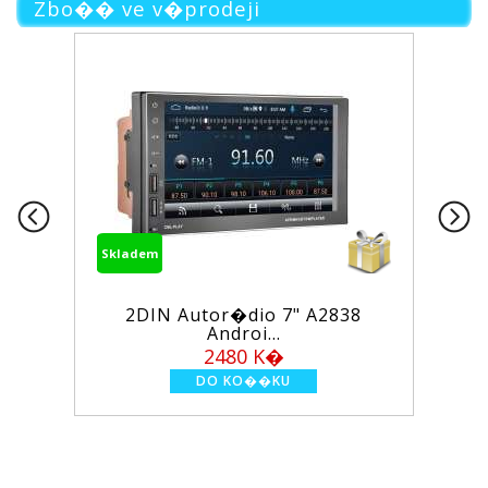
Zbo�� ve v�prodeji
Skladem
S
2DIN Autor�dio 7" A2838
Androi...
2480 K�