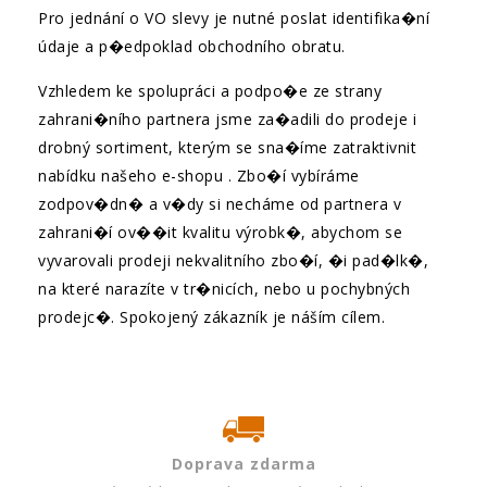
Pro jednání o VO slevy je nutné poslat identifika�ní
údaje a p�edpoklad obchodního obratu.
Vzhledem ke spolupráci a podpo�e ze strany
zahrani�ního partnera jsme za�adili do prodeje i
drobný sortiment, kterým se sna�íme zatraktivnit
nabídku našeho e-shopu . Zbo�í vybíráme
zodpov�dn� a v�dy si necháme od partnera v
zahrani�í ov��it kvalitu výrobk�, abychom se
vyvarovali prodeji nekvalitního zbo�í, �i pad�lk�,
na které narazíte v tr�nicích, nebo u pochybných
prodejc�. Spokojený zákazník je náším cílem.
Doprava zdarma