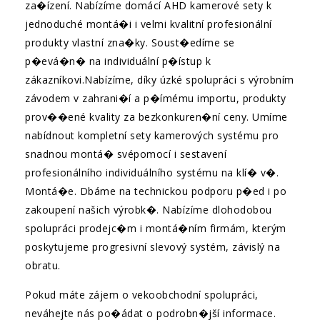
za�ízení. Nabízíme domácí AHD kamerové sety k
jednoduché montá�i i velmi kvalitní profesionální
produkty vlastní zna�ky. Soust�edíme se
p�evá�n� na individuální p�ístup k
zákazníkovi.Nabízíme, díky úzké spolupráci s výrobním
závodem v zahrani�í a p�ímému importu, produkty
prov��ené kvality za bezkonkuren�ní ceny. Umíme
nabídnout kompletní sety kamerových systému pro
snadnou montá� svépomocí i sestavení
profesionálního individuálního systému na klí� v�.
Montá�e. Dbáme na technickou podporu p�ed i po
zakoupení našich výrobk�. Nabízíme dlohodobou
spolupráci prodejc�m i montá�ním firmám, kterým
poskytujeme progresivní slevový systém, závislý na
obratu.
Pokud máte zájem o vekoobchodní spolupráci,
neváhejte nás po�ádat o podrobn�jší informace.