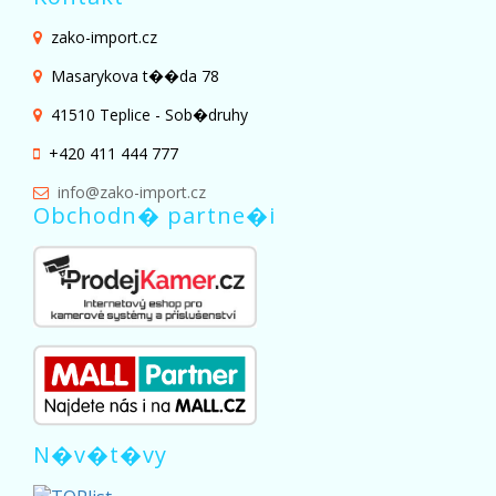
zako-import.cz
Masarykova t��da 78
41510 Teplice - Sob�druhy
+420 411 444 777
info@zako-import.cz
Obchodn� partne�i
N�v�t�vy