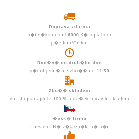
Doprava zdarma
p�i n�kupu nad
6000 K�
a platbou
p�edem/Online
Dod�n� do druh�ho dne
p�i objedn�vce zbo�� do
11:30
Zbo�� skladem
V e-shopu najdete 100 % polo�ek opravdu skladem
�esk� firma
s heslem: N� z�kazn�k, n� p�n