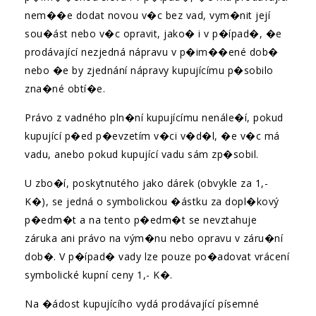
nem��e dodat novou v�c bez vad, vym�nit její
sou�ást nebo v�c opravit, jako� i v p�ípad�, �e
prodávající nezjedná nápravu v p�im��ené dob�
nebo �e by zjednání nápravy kupujícímu p�sobilo
zna�né obtí�e.
Právo z vadného pln�ní kupujícímu nenále�í, pokud
kupující p�ed p�evzetím v�ci v�d�l, �e v�c má
vadu, anebo pokud kupující vadu sám zp�sobil.
U zbo�í, poskytnutého jako dárek (obvykle za 1,-
K�), se jedná o symbolickou �ástku za dopl�kový
p�edm�t a na tento p�edm�t se nevztahuje
záruka ani právo na vým�nu nebo opravu v záru�ní
dob�. V p�ípad� vady lze pouze po�adovat vrácení
symbolické kupní ceny 1,- K�.
Na �ádost kupujícího vydá prodávající písemné