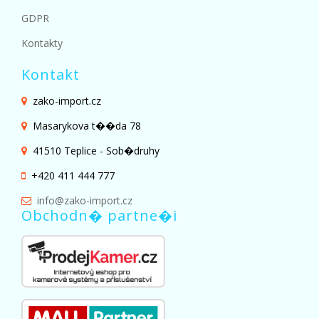
GDPR
Kontakty
Kontakt
zako-import.cz
Masarykova t��da 78
41510 Teplice - Sob�druhy
+420 411 444 777
info@zako-import.cz
Obchodn� partne�i