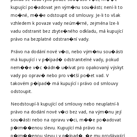
kupující po�adovat jen vým�nu sou�ásti; není-li to
mo�né, m��e odstoupit od smlouvy. Je-li to však
vzhledem k povaze vady neúm�rné, zejména lze-li
vadu odstranit bez zbyte�ného odkladu, má kupující
právo na bezplatné odstran�ní vady.
Právo na dodání nové v�ci, nebo vým�nu sou�ásti
má kupující i v p�ípad� odstranitelné vady, pokud
nem��e v�c �ádn� u�ívat pro opakovaný výskyt
vady po oprav� nebo pro v�tší po�et vad. V
takovém p�ípad� má kupující i právo od smlouvy
odstoupit.
Neodstoupí-li kupující od smlouvy nebo neuplatní-li
právo na dodání nové v�ci bez vad, na vým�nu její
sou�ásti nebo na opravu v�ci, m��e po�adovat
p�im��enou slevu. Kupující má právo na
p�im��enou slevu i v p�ípad�, �e mu prodávající