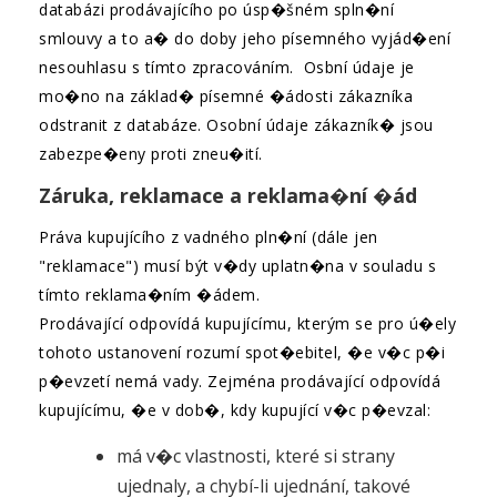
databázi prodávajícího po úsp�šném spln�ní
smlouvy a to a� do doby jeho písemného vyjád�ení
nesouhlasu s tímto zpracováním. Osbní údaje je
mo�no na základ� písemné �ádosti zákazníka
odstranit z databáze. Osobní údaje zákazník� jsou
zabezpe�eny proti zneu�ití.
Záruka, reklamace a reklama�ní �ád
Práva kupujícího z vadného pln�ní (dále jen
"reklamace") musí být v�dy uplatn�na v souladu s
tímto reklama�ním �ádem.
Prodávající odpovídá kupujícímu, kterým se pro ú�ely
tohoto ustanovení rozumí spot�ebitel, �e v�c p�i
p�evzetí nemá vady. Zejména prodávající odpovídá
kupujícímu, �e v dob�, kdy kupující v�c p�evzal:
má v�c vlastnosti, které si strany
ujednaly, a chybí-li ujednání, takové