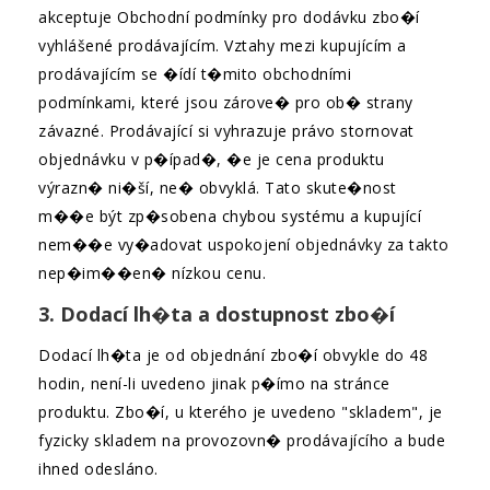
akceptuje Obchodní podmínky pro dodávku zbo�í
vyhlášené prodávajícím. Vztahy mezi kupujícím a
prodávajícím se �ídí t�mito obchodními
podmínkami, které jsou zárove� pro ob� strany
závazné. Prodávající si vyhrazuje právo stornovat
objednávku v p�ípad�, �e je cena produktu
výrazn� ni�ší, ne� obvyklá. Tato skute�nost
m��e být zp�sobena chybou systému a kupující
nem��e vy�adovat uspokojení objednávky za takto
nep�im��en� nízkou cenu.
3. Dodací lh�ta a dostupnost zbo�í
Dodací lh�ta je od objednání zbo�í obvykle do 48
hodin, není-li uvedeno jinak p�ímo na stránce
produktu. Zbo�í, u kterého je uvedeno "skladem", je
fyzicky skladem na provozovn� prodávajícího a bude
ihned odesláno.