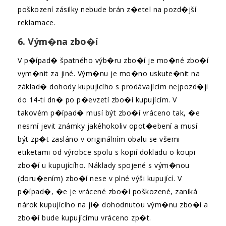
poškození zásilky nebude brán z�etel na pozd�jší
reklamace.
6. Vým�na zbo�í
V p�ípad� špatného výb�ru zbo�í je mo�né zbo�í
vym�nit za jiné. Vým�nu je mo�no uskute�nit na
základ� dohody kupujícího s prodávajícím nejpozd�ji
do 14-ti dn� po p�evzetí zbo�í kupujícím. V
takovém p�ípad� musí být zbo�í vráceno tak, �e
nesmí jevit známky jakéhokoliv opot�ebení a musí
být zp�t zasláno v originálním obalu se všemi
etiketami od výrobce spolu s kopií dokladu o koupi
zbo�í u kupujícího. Náklady spojené s vým�nou
(doru�ením) zbo�í nese v plné výši kupující. V
p�ípad�, �e je vrácené zbo�í poškozené, zaniká
nárok kupujícího na ji� dohodnutou vým�nu zbo�í a
zbo�í bude kupujícímu vráceno zp�t.