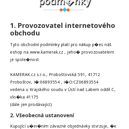
podm�nky
1. Provozovatel internetového
obchodu
Tyto obchodní podmínky platí pro nákup p�es náš
eshop na www.kamerak.cz , jeho� provozovatelem
je spole�nost
KAMERAK.cz s.r.o., Proboštovská 591, 41712
Proboštov, I�:06893554 , I�O:CZ06893554
vedena u Krajského soudu v Ústí nad Labem oddíl C,
vlo�ka 41175
(dále jen prodávající)
2. Všeobecná ustanovení
Kupující u�in�ním závazné objednávky stvrzuje, �e