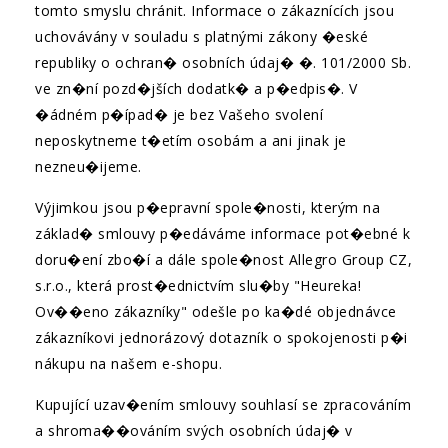
tomto smyslu chránit. Informace o zákaznících jsou
uchovávány v souladu s platnými zákony �eské
republiky o ochran� osobních údaj� �. 101/2000 Sb.
ve zn�ní pozd�jších dodatk� a p�edpis�. V
�ádném p�ípad� je bez Vašeho svolení
neposkytneme t�etím osobám a ani jinak je
nezneu�ijeme.
Výjimkou jsou p�epravní spole�nosti, kterým na
základ� smlouvy p�edáváme informace pot�ebné k
doru�ení zbo�í a dále spole�nost Allegro Group CZ,
s.r.o., která prost�ednictvím slu�by "Heureka!
Ov��eno zákazníky" odešle po ka�dé objednávce
zákazníkovi jednorázový dotazník o spokojenosti p�i
nákupu na našem e-shopu.
Kupující uzav�ením smlouvy souhlasí se zpracováním
a shroma��ováním svých osobních údaj� v