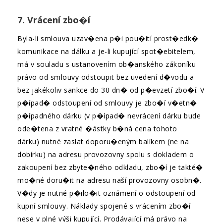
7. Vrácení zbo�í
Byla-li smlouva uzav�ena p�i pou�ití prost�edk�
komunikace na dálku a je-li kupující spot�ebitelem,
má v souladu s ustanovením ob�anského zákoníku
právo od smlouvy odstoupit bez uvedení d�vodu a
bez jakékoliv sankce do 30 dn� od p�evzetí zbo�í. V
p�ípad� odstoupení od smlouvy je zbo�í v�etn�
p�ípadného dárku (v p�ípad� nevrácení dárku bude
ode�tena z vratné �ástky b�ná cena tohoto
dárku) nutné zaslat doporu�eným balíkem (ne na
dobírku) na adresu provozovny spolu s dokladem o
zakoupení bez zbyte�ného odkladu, zbo�í je takté�
mo�né doru�it na adresu naší provozovny osobn�.
V�dy je nutné p�ilo�it oznámení o odstoupení od
kupní smlouvy. Náklady spojené s vrácením zbo�í
nese v plné výši kupující. Prodávající má právo na