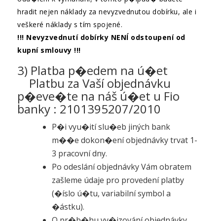
hradit nejen náklady za nevyzvednutou dobírku, ale i
veškeré náklady s tím spojené.
!!! Nevyzvednutí dobírky NENÍ odstoupení od
kupní smlouvy !!!
3) Platba p�edem na ú�et
Platbu za Vaší objednávku
p�eve�te na náš ú�et u Fio
banky : 2101395207/2010
P�i vyu�ití slu�eb jiných bank
m��e dokon�ení objednávky trvat 1-
3 pracovní dny.
Po odeslání objednávky Vám obratem
zašleme údaje pro provedení platby
(�íslo ú�tu, variabilní symbol a
�ástku).
O pr�b�hu vy�izování objednávky