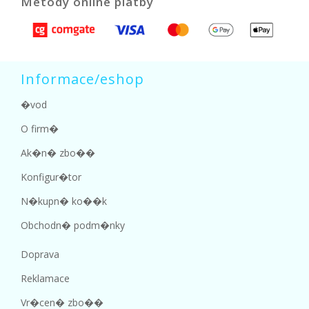
Metody online platby
Informace/eshop
�vod
O firm�
Ak�n� zbo��
Konfigur�tor
N�kupn� ko��k
Obchodn� podm�nky
Doprava
Reklamace
Vr�cen� zbo��