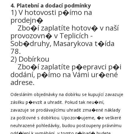
4. Platební a dodací podmínky
1) V hotovosti p�ímo na
prodejn�
Zbo�í zaplatíte hotov� v naší
provozovn� v Teplicích -
Sob�druhy, Masarykova t�ída
78.
2) Dobírkou
Zbo�í zaplatíte p�epravci p�i
dodání, p�ímo na Vámi ur�ené
adrese.
Odesláním objednávky na dobírku se kupující zavazuje
zásilku p�evzít a uhradit. Pokud tak neu�iní,
zavazuje se prodávajícímu uhradit zma�ené náklady
za poštovné s dobírkou. Upozor�ujeme, �e veškeré
neuhrazené pohledávky, budou postoupeny právnímu
odd�lení k vymáhání, v tomto p�ípad� budete