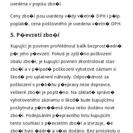
uvedena v popisu zbo�í.
Ceny zbo�í jsou uvedeny v�dy v�etn� DPH i p�íp.
poplak�, cena poštovného je uvedena v�etn� DPH.
5. P�evzetí zbo�í
Kupující je povinen prohlédnout balík bezprost�edn�
p�i jeho p�evzetí. Pokud je zjišt�no poškození
obalu zbo�í, je kupující povinen zkontrolovat stav
zbo�í a v p�ípad� poškození vyhotovit záznam o
škod� pro uplatnení náhrady. Odpov�dnost za
poškození v pr�b�hu p�epravy nese dopravce,
veškeré zbo�í je pojišt�no. Na základ� správn�
vyhotoveného záznamu o škod� bude kupujícímu
poskytnuta p�im��ená sleva nebo dodáno nové
zbo�í. Podepsáním p�epravního listu kupujícím
tento souhlasí s p�evzetím zbo�í a stvrzuje, �e
zbo�í bylo �ádn� a v�as dodáno. Bez protokolu o