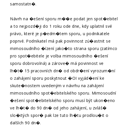
samostatn�.
Návrh na �ešení sporu m��e podat jen spot�ebitel
a to nejpozd�ji do 1 roku ode dne, kdy uplatnil své
právo, které je p�edm�tem sporu, u podnikatele
poprvé. Podnikatel má pak povinnost zú�astnit se
mimosoudního �ízení jako�to strana sporu (zatímco
pro spot�ebitele je volba mimosoudního �ešení
sporu dobrovolná) a zárove� má povinnost ve
lh�t� 15 pracovních dn� od obdr�ení vyrozum�ní
o zahájení sporu poskytnout �OI vyjád�ení ke
skute�nostem uvedeným v návrhu na zahájení
mimosoudního spot�ebitelského sporu. Mimosoudní
�ešení spot�ebitelského sporu musí být ukon�eno
ve lh�t� do 90 dn� od jeho zahájení, u zvláš�
slo�itých spor� pak lze tuto lh�tu prodlou�it o
dalších 90 dn�.