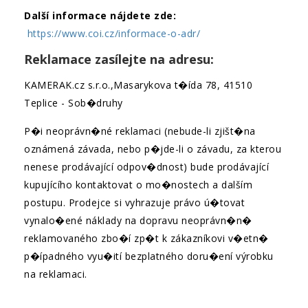
Další informace nájdete zde:
https://www.coi.cz/informace-o-adr/
Reklamace zasílejte na adresu:
KAMERAK.cz s.r.o.,Masarykova t�ída 78, 41510
Teplice - Sob�druhy
P�i neoprávn�né reklamaci (nebude-li zjišt�na
oznámená závada, nebo p�jde-li o závadu, za kterou
nenese prodávající odpov�dnost) bude prodávající
kupujícího kontaktovat o mo�nostech a dalším
postupu. Prodejce si vyhrazuje právo ú�tovat
vynalo�ené náklady na dopravu neoprávn�n�
reklamovaného zbo�í zp�t k zákazníkovi v�etn�
p�ípadného vyu�ití bezplatného doru�ení výrobku
na reklamaci.