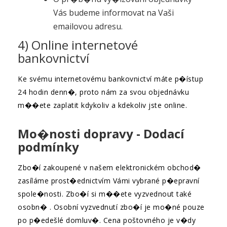
Vás budeme informovat na Vaši
emailovou adresu.
4) Online internetové
bankovnictví
Ke svému internetovému bankovnictví máte p�ístup
24 hodin denn�, proto nám za svou objednávku
m��ete zaplatit kdykoliv a kdekoliv jste online.
Mo�nosti dopravy - Dodací
podmínky
Zbo�í zakoupené v našem elektronickém obchod�
zasíláme prost�ednictvím Vámi vybrané p�epravní
spole�nosti. Zbo�í si m��ete vyzvednout také
osobn� . Osobní vyzvednutí zbo�í je mo�né pouze
po p�edešlé domluv�. Cena poštovného je v�dy