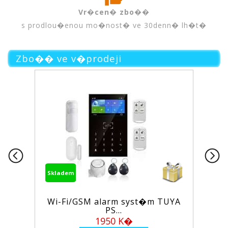
Vr�cen� zbo��
s prodlou�enou mo�nost� ve 30denn� lh�t�
Zbo�� ve v�prodeji
Skladem
PS4 Laser KES-860A, BLU-RAY
OP...
280 K�