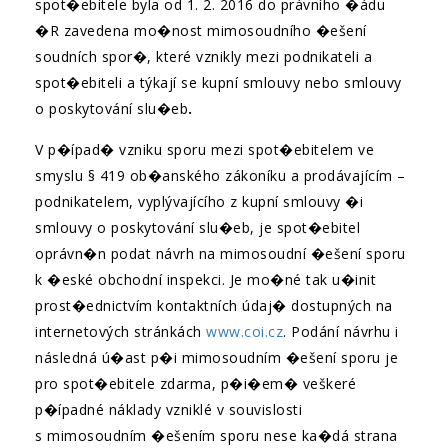
spot�ebitele byla od 1. 2. 2016 do právního �ádu
�R zavedena mo�nost mimosoudního �ešení
soudních spor�, které vznikly mezi podnikateli a
spot�ebiteli a týkají se kupní smlouvy nebo smlouvy
o poskytování slu�eb
.
V p�ípad� vzniku sporu mezi spot�ebitelem ve
smyslu § 419 ob�anského zákoníku a prodávajícím –
podnikatelem, vyplývajícího z kupní smlouvy �i
smlouvy o poskytování slu�eb, je spot�ebitel
oprávn�n podat návrh na mimosoudní �ešení sporu
k �eské obchodní inspekci. Je mo�né tak u�init
prost�ednictvím kontaktních údaj� dostupných na
internetových stránkách
www.coi.cz
. Podání návrhu i
následná ú�ast p�i mimosoudním �ešení sporu je
pro spot�ebitele zdarma, p�i�em� veškeré
p�ípadné náklady vzniklé v souvislosti
s mimosoudním �ešením sporu nese ka�dá strana