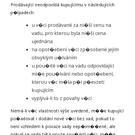
Prodávající neodpovídá kupujícímu v následujících
p�ípadech:
u v�ci prodávané za ni�ší cenu na
vadu, pro kterou byla ni�ší cena
ujednána
na opot�ebení v�ci zp�sobené jejím
obvyklým u�íváním
u pou�ité v�ci na vadu odpovídající
mí�e pou�ívání nebo opot�ebení,
kterou v�c m�la p�i p�evzetí
kupujícím
vyplývá-li to z povahy v�ci
Nemá-li v�c vlastnosti výše uvedené, m��e kupující
po�adovat i dodání nové v�ci bez vad, pokud to
není vzhledem k povaze vady nep�im��ené, ale
pokud se vada týká pouze sou�ásti v�ci, m��e