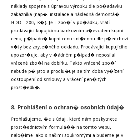
náklady spojené s úpravou výrobku dle po�adavku
zákazníka (nap�. instalace a následná demontá�
HDD - 200,-K�). Je-li zbo�í v po�ádku, vrátí
prodávající kupujícímu bankovním p�evodem kupní
cenu, p�ípadn� kupní cenu sní�enou dle p�edchozí
v�ty bez zbyte�ného odkladu. Prodávající kupujícího
upozor�uje, aby v �ádném p�ípad� neposílal
vrácené zbo�í na dobírku. Takto vrácené zbo�í
nebude p�ijato a prodlu�uje se tím doba vy�ízení
odstoupení od smlouvy a vrácení pen�itých
prost�edk�.
8. Prohlášení o ochran� osobních údaj�
Prohlašujeme, �e s údaji, které nám poskytnete
prost�ednictvím formulá�� na tomto webu,
nalo�íme jako s našimi soukromými a budeme je v