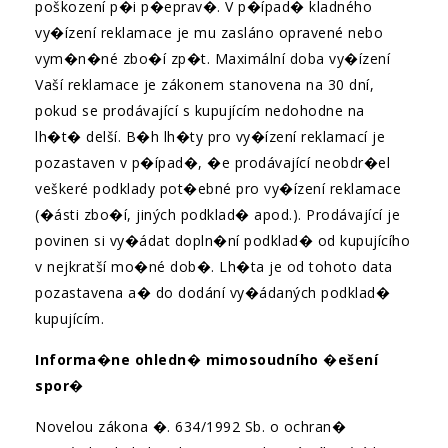
poškození p�i p�eprav�. V p�ípad� kladného
vy�ízení reklamace je mu zasláno opravené nebo
vym�n�né zbo�í zp�t. Maximální doba vy�ízení
Vaší reklamace je zákonem stanovena na 30 dní,
pokud se prodávající s kupujícím nedohodne na
lh�t� delší. B�h lh�ty pro vy�ízení reklamací je
pozastaven v p�ípad�, �e prodávající neobdr�el
veškeré podklady pot�ebné pro vy�ízení reklamace
(�ásti zbo�í, jiných podklad� apod.). Prodávající je
povinen si vy�ádat dopln�ní podklad� od kupujícího
v nejkratší mo�né dob�. Lh�ta je od tohoto data
pozastavena a� do dodání vy�ádaných podklad�
kupujícím.
Informa�ne ohledn� mimosoudního �ešení
spor�
Novelou zákona �. 634/1992 Sb. o ochran�