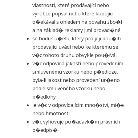
vlastnosti, které prodávající nebo
výrobce popsal nebo které kupující
o�ekával s ohledem na povahu zbo�í
a na základ� reklamy jimi provád�né
se hodí k ú�elu, který pro její pou�ití
prodávající uvádí nebo ke kterému se
v�c tohoto druhu obvykle pou�ívá
v�c odpovídá jakosti nebo provedením
smluvenému vzorku nebo p�edloze,
byla-li jakost nebo provedení ur�eno
podle smluveného vzorku nebo
p�edlohy
je v�c v odpovídajícím mno�ství, mí�e
nebo hmotnosti
v�c vyhovuje po�adavk�m právních
p�edpis�