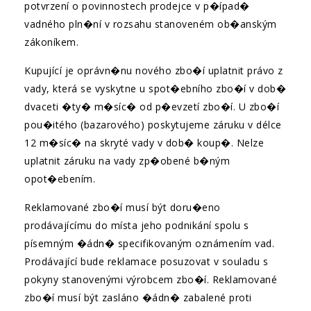
potvrzení o povinnostech prodejce v p�ípad�
vadného pln�ní v rozsahu stanoveném ob�anským
zákoníkem.
Kupující je oprávn�nu nového zbo�í uplatnit právo z
vady, která se vyskytne u spot�ebního zbo�í v dob�
dvaceti �ty� m�síc� od p�evzetí zbo�í. U zbo�í
pou�itého (bazarového) poskytujeme záruku v délce
12 m�síc� na skryté vady v dob� koup�. Nelze
uplatnit záruku na vady zp�obené b�ným
opot�ebením.
Reklamované zbo�í musí být doru�eno
prodávajícímu do místa jeho podnikání spolu s
písemným �ádn� specifikovaným oznámením vad.
Prodávající bude reklamace posuzovat v souladu s
pokyny stanovenými výrobcem zbo�í. Reklamované
zbo�í musí být zasláno �ádn� zabalené proti