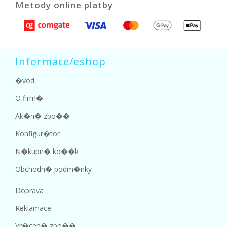
Metody online platby
Informace/eshop
�vod
O firm�
Ak�n� zbo��
Konfigur�tor
N�kupn� ko��k
Obchodn� podm�nky
Doprava
Reklamace
Vr�cen� zbo��