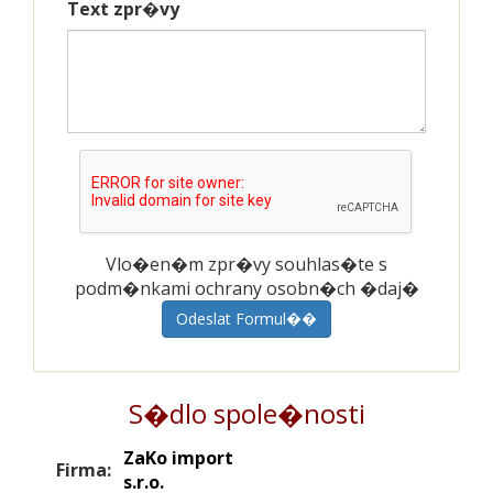
Text zpr�vy
Vlo�en�m zpr�vy souhlas�te s
podm�nkami ochrany osobn�ch �daj�
Odeslat Formul��
S�dlo spole�nosti
ZaKo import
Firma:
s.r.o.