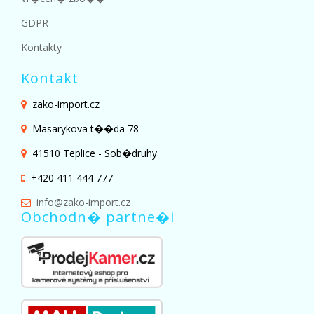
GDPR
Kontakty
Kontakt
zako-import.cz
Masarykova t��da 78
41510 Teplice - Sob�druhy
+420 411 444 777
info@zako-import.cz
Obchodn� partne�i