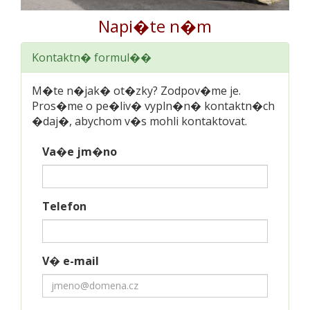
Napi�te n�m
Kontaktn� formul��
M�te n�jak� ot�zky? Zodpov�me je.
Pros�me o pe�liv� vypln�n� kontaktn�ch
�daj�, abychom v�s mohli kontaktovat.
Va�e jm�no
Telefon
V� e-mail