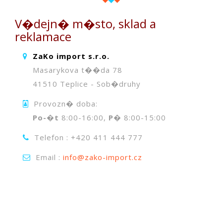
V�dejn� m�sto, sklad a
reklamace
ZaKo import s.r.o.
Masarykova t��da 78
41510 Teplice - Sob�druhy
Provozn� doba:
Po-�t
8:00-16:00,
P�
8:00-15:00
Telefon : +420 411 444 777
Email :
info@zako-import.cz