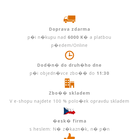
Doprava zdarma
p�i n�kupu nad
6000 K�
a platbou
p�edem/Online
Dod�n� do druh�ho dne
p�i objedn�vce zbo�� do
11:30
Zbo�� skladem
V e-shopu najdete 100 % polo�ek opravdu skladem
�esk� firma
s heslem: N� z�kazn�k, n� p�n