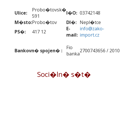
Probo�tovsk�
Ulice:
I�O:
03742148
591
M�sto:
Probo�tov
DI�:
Nepl�tce
E-
info@zako-
PS�:
417 12
mail:
import.cz
Fio
Bankovn� spojen� :
2700743656 / 2010
banka
Soci�ln� s�t�