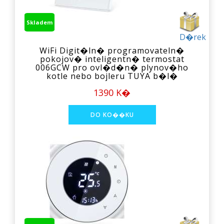
Skladem
D�rek
WiFi Digit�ln� programovateln�
pokojov� inteligentn� termostat
006GCW pro ovl�d�n� plynov�ho
kotle nebo bojleru TUYA b�l�
1390 K�