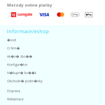
Metody online platby
Informace/eshop
�vod
O firm�
Ak�n� zbo��
Konfigur�tor
N�kupn� ko��k
Obchodn� podm�nky
Doprava
Reklamace