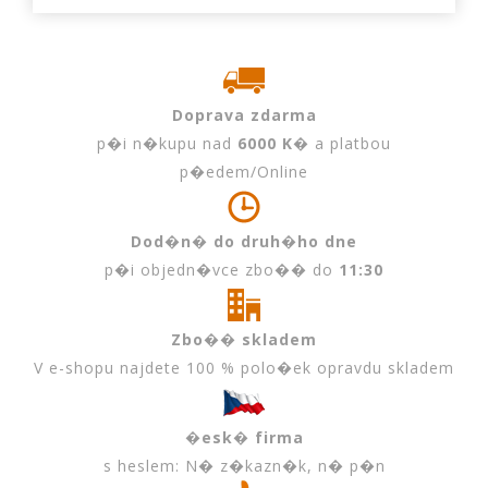
Doprava zdarma
p�i n�kupu nad
6000 K�
a platbou
p�edem/Online
Dod�n� do druh�ho dne
p�i objedn�vce zbo�� do
11:30
Zbo�� skladem
V e-shopu najdete 100 % polo�ek opravdu skladem
�esk� firma
s heslem: N� z�kazn�k, n� p�n