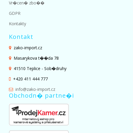
Vr�cen� zbo��
GDPR
Kontakty
Kontakt
zako-import.cz
Masarykova t��da 78
41510 Teplice - Sob�druhy
+420 411 444 777
info@zako-import.cz
Obchodn� partne�i