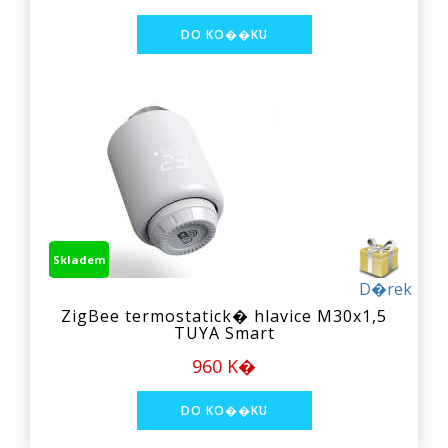
Skladem
D�rek
ZigBee termostatick� hlavice M30x1,5
TUYA Smart
960 K�