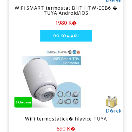
D�rek
WiFi SMART termostat BHT HTW-ECB6 �
TUYA Android/iOS
1980 K�
Skladem
D�rek
WiFi termostatick� hlavice TUYA
890 K�