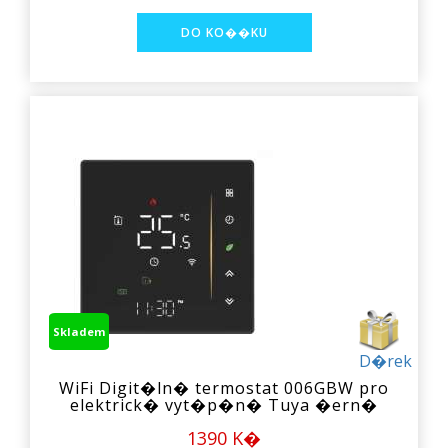
Skladem
D�rek
WiFi Digit�ln� termostat 006GBW pro
elektrick� vyt�p�n� Tuya �ern�
1390 K�