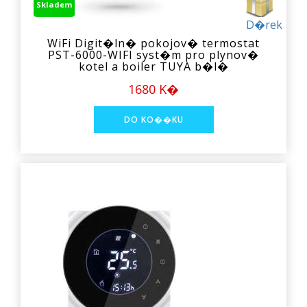
Skladem
D�rek
WiFi Digit�ln� pokojov� termostat
PST-6000-WIFI syst�m pro plynov�
kotel a boiler TUYA b�l�
1680 K�