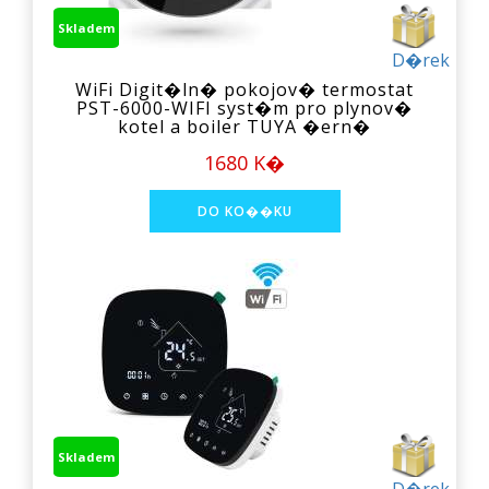
Skladem
D�rek
WiFi Digit�ln� pokojov� termostat
PST-6000-WIFI syst�m pro plynov�
kotel a boiler TUYA �ern�
1680 K�
Skladem