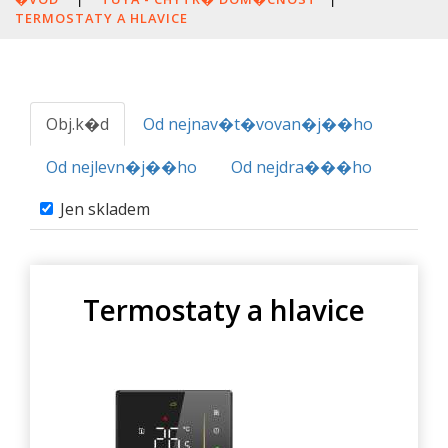
TERMOSTATY A HLAVICE
Obj.k�d
Od nejnav�t�vovan�j��ho
Od nejlevn�j��ho
Od nejdra���ho
Jen skladem
Termostaty a hlavice