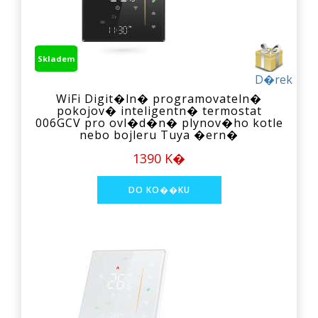
Skladem
D�rek
WiFi Digit�ln� programovateln�
pokojov� inteligentn� termostat
006GCV pro ovl�d�n� plynov�ho kotle
nebo bojleru Tuya �ern�
1390 K�