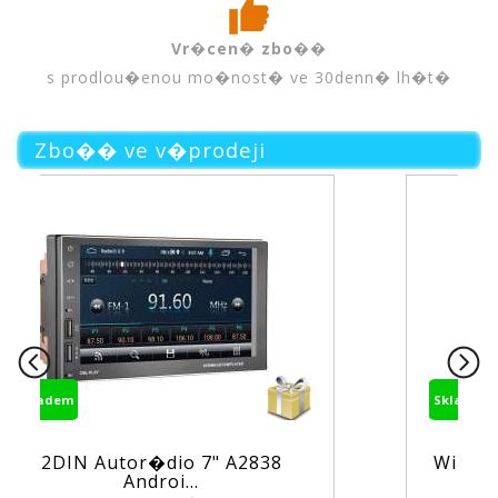
Vr�cen� zbo��
s prodlou�enou mo�nost� ve 30denn� lh�t�
Zbo�� ve v�prodeji
Skladem
" A2838
Wi-Fi/GSM alarm syst�m TUY
PS...