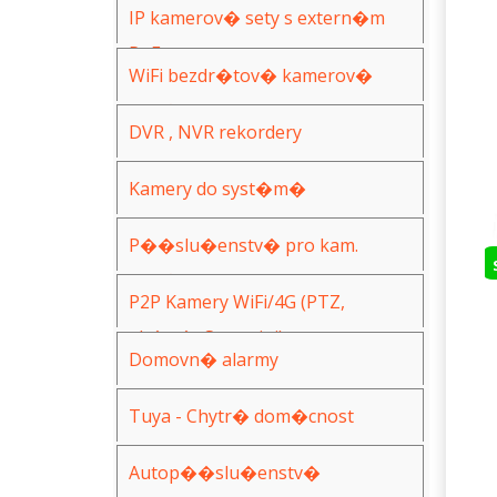
IP kamerov� sety s extern�m
PoE
WiFi bezdr�tov� kamerov�
syst�my
DVR , NVR rekordery
Kamery do syst�m�
(AHD,IP,WiFi)
P��slu�enstv� pro kam.
syst�my
P2P Kamery WiFi/4G (PTZ,
ak�n�, Spy, mini)
Domovn� alarmy
Tuya - Chytr� dom�cnost
Autop��slu�enstv�