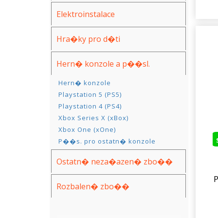
Elektroinstalace
Hra�ky pro d�ti
Hern� konzole a p��sl.
Hern� konzole
Playstation 5 (PS5)
Playstation 4 (PS4)
Xbox Series X (xBox)
Xbox One (xOne)
P��s. pro ostatn� konzole
Ostatn� neza�azen� zbo��
Rozbalen� zbo��