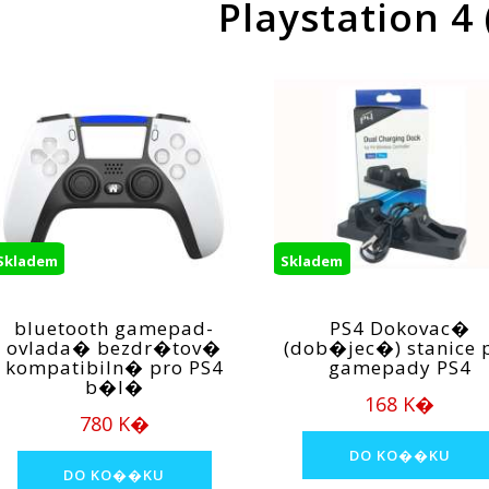
Playstation 4 
Skladem
Skladem
bluetooth gamepad-
PS4 Dokovac�
ovlada� bezdr�tov�
(dob�jec�) stanice 
kompatibiln� pro PS4
gamepady PS4
b�l�
168 K�
780 K�