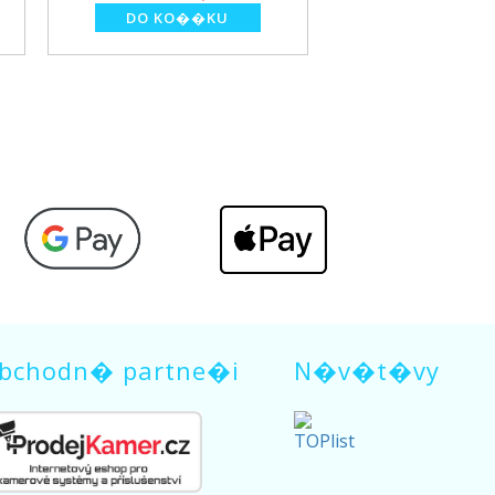
bchodn� partne�i
N�v�t�vy