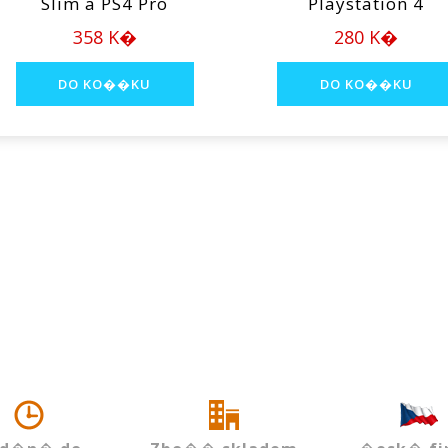
Slim a PS4 Pro
Playstation 4
358 K�
280 K�