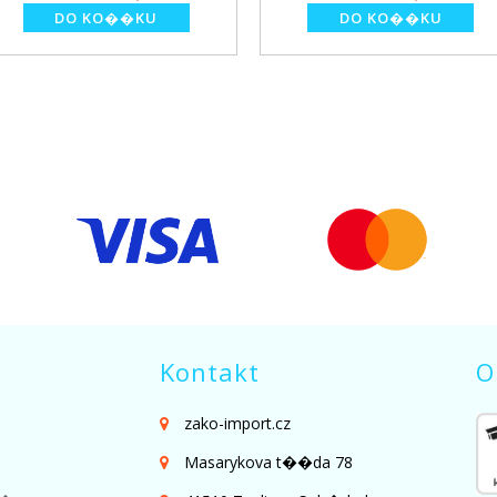
Kontakt
O
zako-import.cz
Masarykova t��da 78