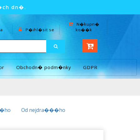
�ch dn�.
N�kupn�
a
P�ihl�sit se
ko��k
or
Obchodn� podm�nky
GDPR
��ho
Od nejdra���ho