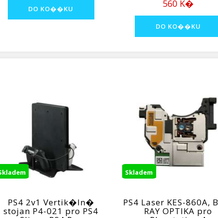
560 K�
Skladem
Skladem
PS4 2v1 Vertik�ln�
PS4 Laser KES-860A, 
stojan P4-021 pro PS4
RAY OPTIKA pro