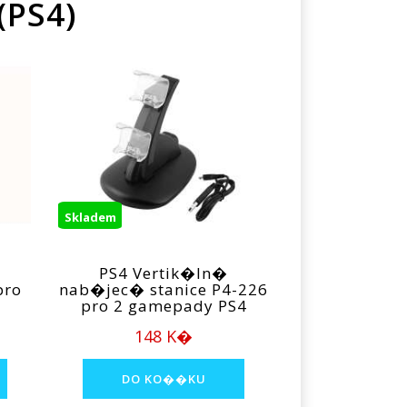
(PS4)
Skladem
PS4 Vertik�ln�
pro
nab�jec� stanice P4-226
pro 2 gamepady PS4
148 K�