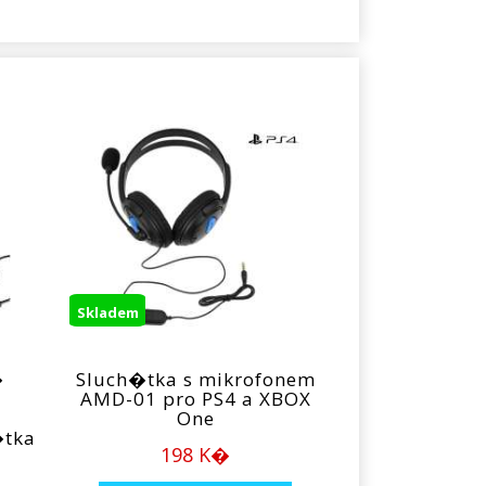
Skladem
�
Sluch�tka s mikrofonem
AMD-01 pro PS4 a XBOX
One
�tka
198 K�