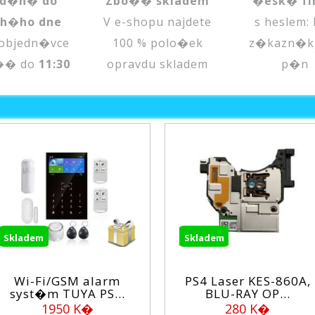
d�n� do
Zbo�� skladem
�esk� fi
uh�ho dne
V e-shopu najdete
s heslem:
objedn�vce
100 % polo�ek
z�kazn�k
�� do
11:30
opravdu skladem
p�n
Skladem
Sklad
 alarm
PS4 Laser KES-860A,
XONE
A PS...
BLU-RAY OP...
aku
K�
280 K�