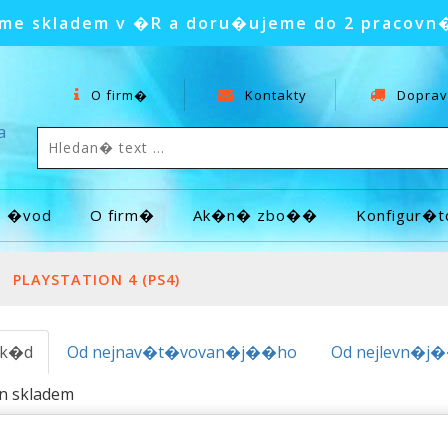
e skladem v �R a doru�ujeme do 2 pracovn
O firm�
Kontakty
Doprav
a
�vod
O firm�
Ak�n� zbo��
Konfigur�t
PLAYSTATION 4 (PS4)
.k�d
Od nejnav�t�vovan�j��ho
Od nejlevn�j
en skladem