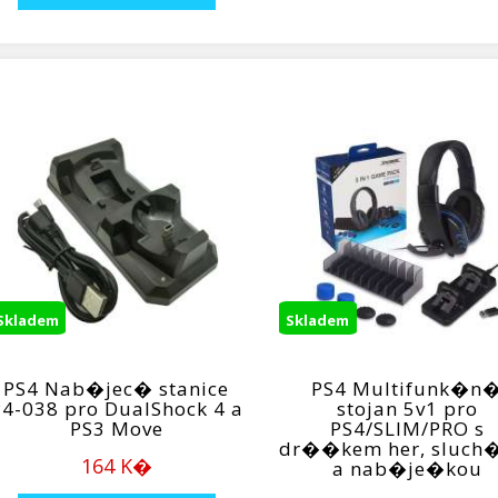
Skladem
Skladem
PS4 Nab�jec� stanice
PS4 Multifunk�n
P4-038 pro DualShock 4 a
stojan 5v1 pro
PS3 Move
PS4/SLIM/PRO s
dr��kem her, sluch
164 K�
a nab�je�kou