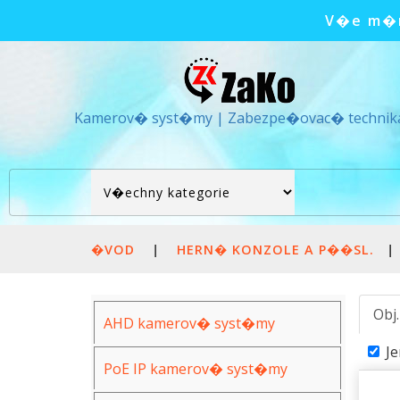
V�e m�m
Kamerov� syst�my | Zabezpe�ovac� technik
�VOD
|
HERN� KONZOLE A P��SL.
|
Obj
AHD kamerov� syst�my
J
PoE IP kamerov� syst�my