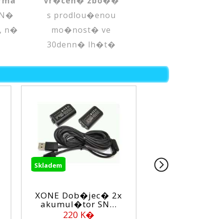
rma
Vr�cen� zbo��
 N�
s prodlou�enou
, n�
mo�nost� ve
30denn� lh�t�
em
Skladem
 Dob�jec� 2x
XONE Nab�jec�
mul�tor SN...
stanice M XONE ...
220 K�
360 K�