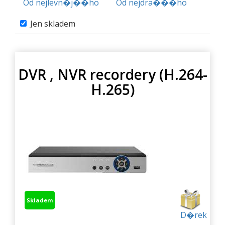
Od nejlevn�j��ho
Od nejdra���ho
Jen skladem
DVR , NVR recordery (H.264-
H.265)
Skladem
D�rek