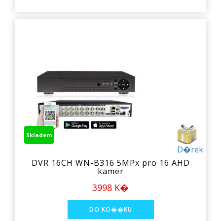
Skladem
D�rek
DVR 16CH WN-B316 5MPx pro 16 AHD
kamer
3998 K�