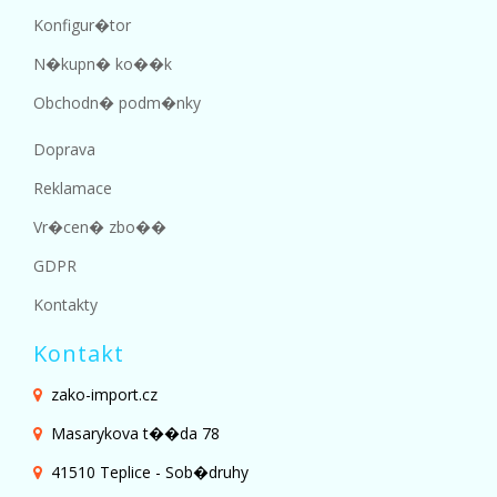
Konfigur�tor
N�kupn� ko��k
Obchodn� podm�nky
Doprava
Reklamace
Vr�cen� zbo��
GDPR
Kontakty
Kontakt
zako-import.cz
Masarykova t��da 78
41510 Teplice - Sob�druhy