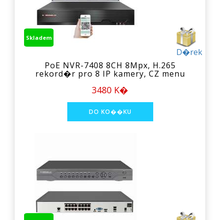
Skladem
D�rek
PoE NVR-7408 8CH 8Mpx, H.265
rekord�r pro 8 IP kamery, CZ menu
3480 K�