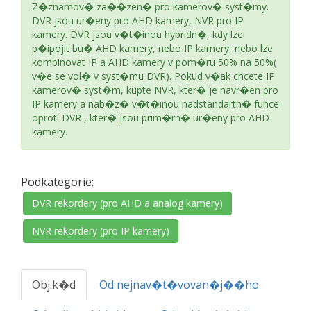
Z�znamov� za��zen� pro kamerov� syst�my.
DVR jsou ur�eny pro AHD kamery, NVR pro IP
kamery. DVR jsou v�t�inou hybridn�, kdy lze
p�ipojit bu� AHD kamery, nebo IP kamery, nebo lze
kombinovat IP a AHD kamery v pom�ru 50% na 50%(
v�e se vol� v syst�mu DVR). Pokud v�ak chcete IP
kamerov� syst�m, kupte NVR, kter� je navr�en pro
IP kamery a nab�z� v�t�inou nadstandartn� funce
oproti DVR , kter� jsou prim�rn� ur�eny pro AHD
kamery.
Podkategorie:
DVR rekordery (pro AHD a analog kamery)
NVR rekordery (pro IP kamery)
Obj.k�d
Od nejnav�t�vovan�j��ho