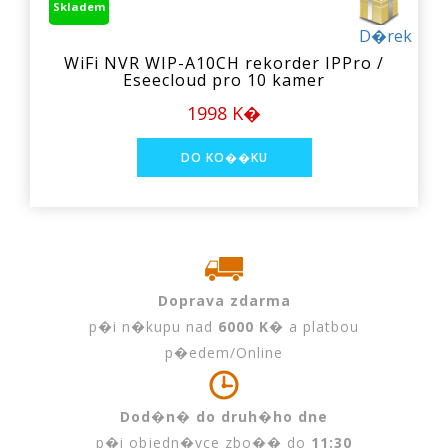
Skladem
D�rek
WiFi NVR WIP-A10CH rekorder IPPro /
Eseecloud pro 10 kamer
1998 K�
Doprava zdarma
p�i n�kupu nad
6000 K�
a platbou
p�edem/Online
Dod�n� do druh�ho dne
p�i objedn�vce zbo�� do
11:30