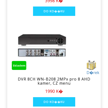
3998 K�
Skladem
D�rek
DVR 8CH WN-B208 2MPx pro 8 AHD
kamer, CZ menu
1990 K�