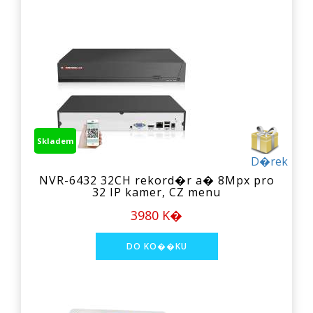
Skladem
D�rek
NVR-6432 32CH rekord�r a� 8Mpx pro
32 IP kamer, CZ menu
3980 K�