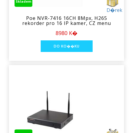
Skladem
D�rek
Poe NVR-7416 16CH 8Mpx, H265
rekorder pro 16 IP kamer, CZ menu
8980 K�