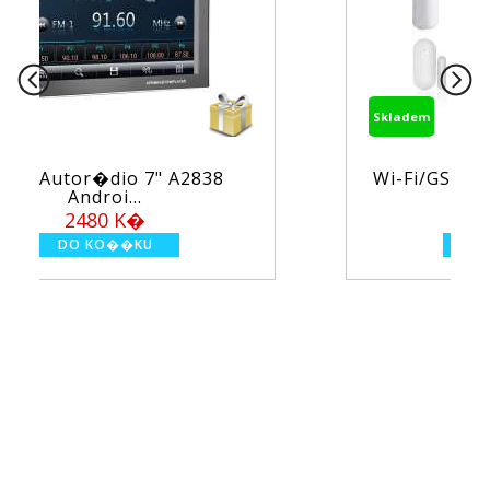
Skladem
Wi-Fi/GSM alarm syst�m TUYA
PS...
1950 K�