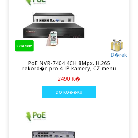
Skladem
D�rek
PoE NVR-7404 4CH 8Mpx, H.265
rekord�r pro 4 IP kamery, CZ menu
2490 K�