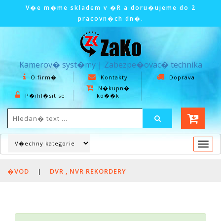
V�e m�me skladem v �R a doru�ujeme do 2
pracovn�ch dn�.
Kamerov� syst�my | Zabezpe�ovac� technika
O firm�
Kontakty
Doprava
N�kupn�
P�ihl�sit se
ko��k
Togg
navi
�VOD
|
DVR , NVR REKORDERY