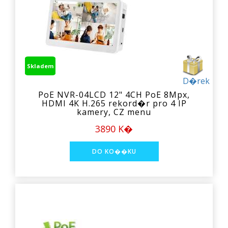
Skladem
D�rek
PoE NVR-04LCD 12" 4CH PoE 8Mpx,
HDMI 4K H.265 rekord�r pro 4 IP
kamery, CZ menu
3890 K�