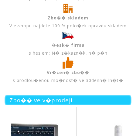
Zbo�� skladem
V e-shopu najdete 100 % polo�ek opravdu skladem
�esk� firma
s heslem: N� z�kazn�k, n� p�n
Vr�cen� zbo��
s prodlou�enou mo�nost� ve 30denn� lh�t�
Zbo�� ve v�prodeji