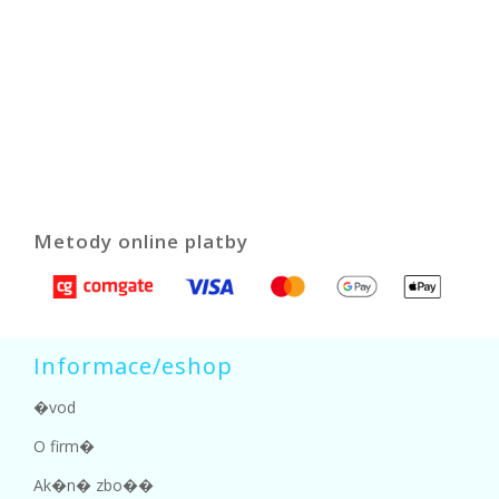
Metody online platby
Informace/eshop
�vod
O firm�
Ak�n� zbo��