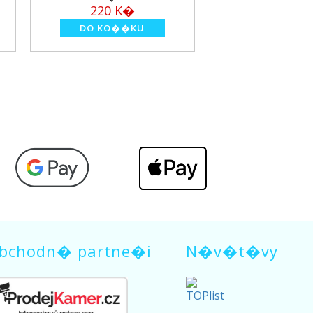
220 K�
360 K�
bchodn� partne�i
N�v�t�vy