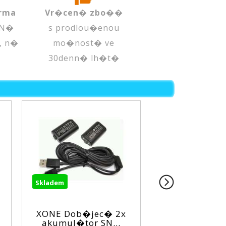
rma
Vr�cen� zbo��
 N�
s prodlou�enou
, n�
mo�nost� ve
30denn� lh�t�
adem
Skladem
NE Dob�jec� 2x
XONE Nab�jec�
kumul�tor SN...
stanice M XONE ...