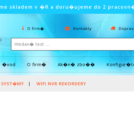
e skladem v �R a doru�ujeme do 2 pracovn
O firm�
Kontakty
Doprav
a
�vod
O firm�
Ak�n� zbo��
Konfigur�t
 SYST�MY
|
WIFI NVR REKORDERY