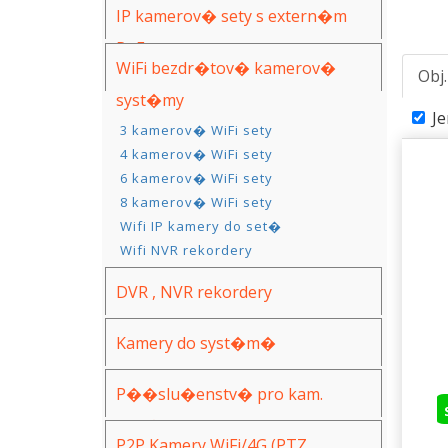
IP kamerov� sety s extern�m
PoE
WiFi bezdr�tov� kamerov�
Obj
syst�my
2 kamerov� WiFi sety
J
3 kamerov� WiFi sety
4 kamerov� WiFi sety
6 kamerov� WiFi sety
8 kamerov� WiFi sety
Wifi IP kamery do set�
Wifi NVR rekordery
DVR , NVR rekordery
Kamery do syst�m�
(AHD,IP,WiFi)
P��slu�enstv� pro kam.
syst�my
P2P Kamery WiFi/4G (PTZ,