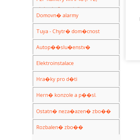
ak�n�, Spy, mini)
Domovn� alarmy
Tuya - Chytr� dom�cnost
Autop��slu�enstv�
Elektroinstalace
Hra�ky pro d�ti
Hern� konzole a p��sl.
Ostatn� neza�azen� zbo��
Rozbalen� zbo��