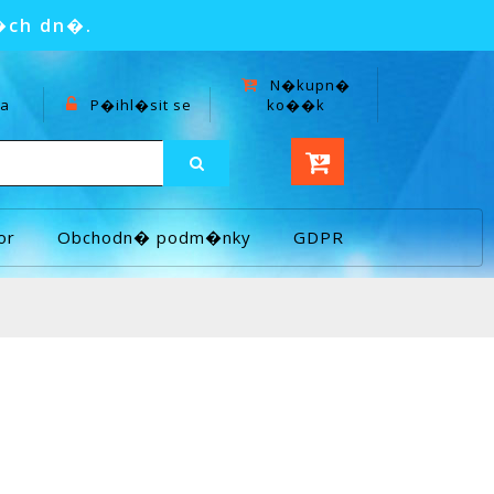
�ch dn�.
N�kupn�
a
P�ihl�sit se
ko��k
or
Obchodn� podm�nky
GDPR