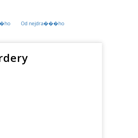
��ho
Od nejdra���ho
rdery