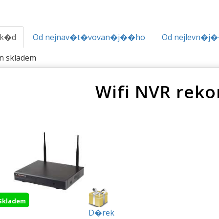
.k�d
Od nejnav�t�vovan�j��ho
Od nejlevn�j
en skladem
Wifi NVR reko
Skladem
D�rek