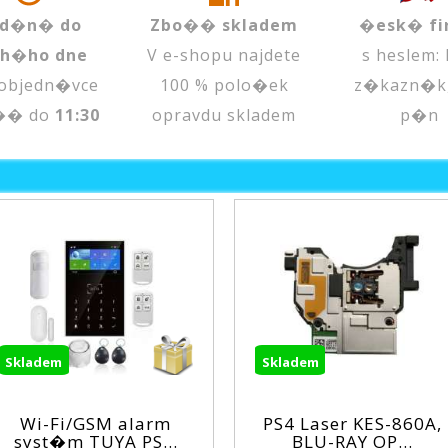
d�n� do
Zbo�� skladem
�esk� fi
uh�ho dne
V e-shopu najdete
s heslem:
objedn�vce
100 % polo�ek
z�kazn�k
�� do
11:30
opravdu skladem
p�n
Skladem
Skl
SM alarm
PS4 Laser KES-860A,
XO
UYA PS...
BLU-RAY OP...
a