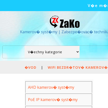
V�e m�m
Kamerov� syst�my | Zabezpe�ovac� technik
�VOD
|
WIFI BEZDR�TOV� KAMEROV�
AHD kamerov� syst�my
PoE IP kamerov� syst�my