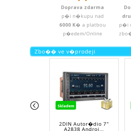
Doprava zdarma
Do
p�i n�kupu nad
dr
6000 K�
a platbou
p�i 
p�edem/Online
zbo
Zbo�� ve v�prodeji
5%
5%
Skladem
Skladem
2DIN Autor�dio 7"
Wi-Fi/G
...
A2838 Androi...
syst�m T