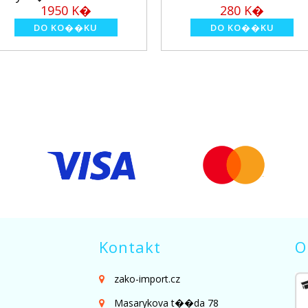
0 K�
280 K�
Kontakt
O
zako-import.cz
Masarykova t��da 78