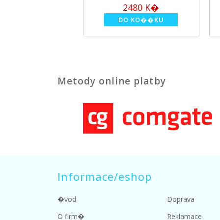
2480 K�
195
�
Metody online platby
Informace/eshop
�vod
Doprava
O firm�
Reklamace