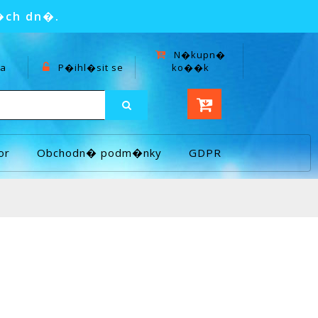
�ch dn�.
N�kupn�
a
P�ihl�sit se
ko��k
or
Obchodn� podm�nky
GDPR