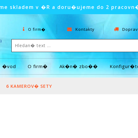
e skladem v �R a doru�ujeme do 2 pracovn
O firm�
Kontakty
Doprav
a
�vod
O firm�
Ak�n� zbo��
Konfigur�t
|
6 KAMEROV� SETY