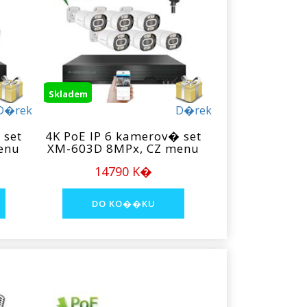
Skladem
D�rek
D�rek
 set
4K PoE IP 6 kamerov� set
enu
XM-603D 8MPx, CZ menu
14790 K�