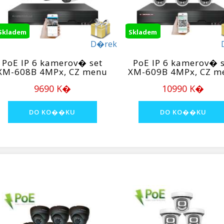
Skladem
Skladem
D�rek
PoE IP 6 kamerov� set
PoE IP 6 kamerov� s
XM-608B 4MPx, CZ menu
XM-609B 4MPx, CZ m
9690 K�
10990 K�