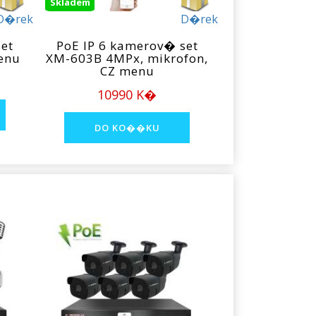
Skladem
D�rek
D�rek
et
PoE IP 6 kamerov� set
enu
XM-603B 4MPx, mikrofon,
CZ menu
10990 K�