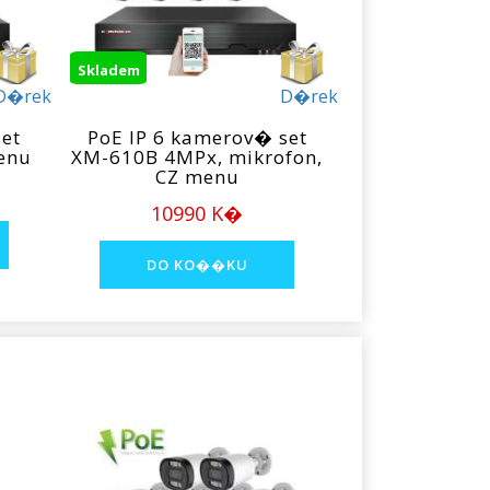
Skladem
D�rek
D�rek
et
PoE IP 6 kamerov� set
enu
XM-610B 4MPx, mikrofon,
CZ menu
10990 K�