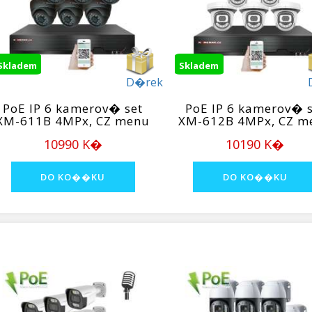
Skladem
Skladem
D�rek
PoE IP 6 kamerov� set
PoE IP 6 kamerov� s
XM-611B 4MPx, CZ menu
XM-612B 4MPx, CZ m
10990 K�
10190 K�