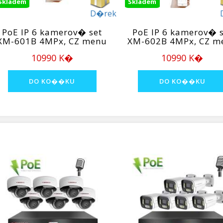
Skladem
Skladem
D�rek
PoE IP 6 kamerov� set
PoE IP 6 kamerov� s
XM-601B 4MPx, CZ menu
XM-602B 4MPx, CZ m
10990 K�
10990 K�