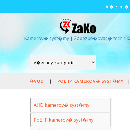
V�e m�m
Kamerov� syst�my | Zabezpe�ovac� technik
�VOD
|
POE IP KAMEROV� SYST�MY
AHD kamerov� syst�my
PoE IP kamerov� syst�my