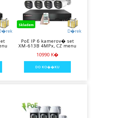
Skladem
D�rek
D�rek
et
PoE IP 6 kamerov� set
enu
XM-613B 4MPx, CZ menu
10990 K�