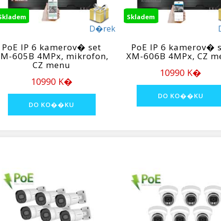
Skladem
Skladem
D�rek
PoE IP 6 kamerov� set
PoE IP 6 kamerov� s
M-605B 4MPx, mikrofon,
XM-606B 4MPx, CZ m
CZ menu
10990 K�
10990 K�