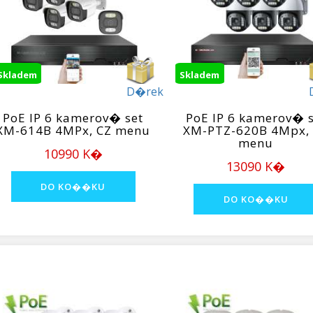
Skladem
Skladem
D�rek
PoE IP 6 kamerov� set
PoE IP 6 kamerov� s
XM-614B 4MPx, CZ menu
XM-PTZ-620B 4Mpx,
menu
10990 K�
13090 K�