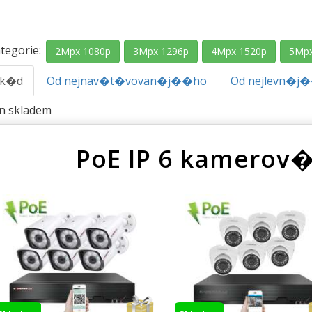
tegorie:
2Mpx 1080p
3Mpx 1296p
4Mpx 1520p
5Mpx
.k�d
Od nejnav�t�vovan�j��ho
Od nejlevn�j
en skladem
PoE IP 6 kamerov