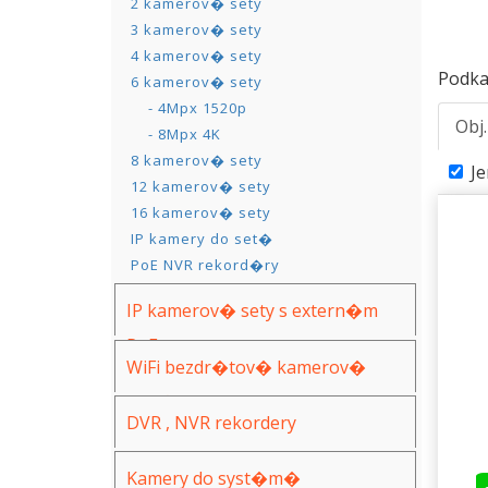
2 kamerov� sety
3 kamerov� sety
4 kamerov� sety
Podka
6 kamerov� sety
- 4Mpx 1520p
Obj
- 8Mpx 4K
8 kamerov� sety
J
12 kamerov� sety
16 kamerov� sety
IP kamery do set�
PoE NVR rekord�ry
IP kamerov� sety s extern�m
PoE
WiFi bezdr�tov� kamerov�
syst�my
DVR , NVR rekordery
Kamery do syst�m�