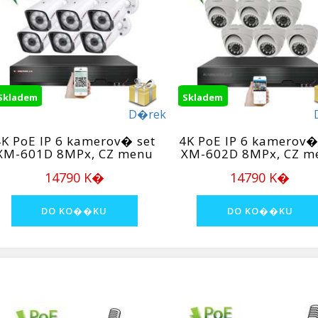
Skladem
Skladem
D�rek
4K PoE IP 6 kamerov� set
4K PoE IP 6 kamerov�
XM-601D 8MPx, CZ menu
XM-602D 8MPx, CZ m
14790 K�
14790 K�