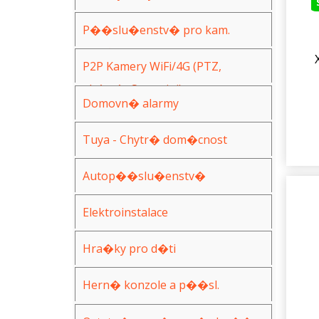
(AHD,IP,WiFi)
P��slu�enstv� pro kam.
syst�my
P2P Kamery WiFi/4G (PTZ,
ak�n�, Spy, mini)
Domovn� alarmy
Tuya - Chytr� dom�cnost
Autop��slu�enstv�
Elektroinstalace
Hra�ky pro d�ti
Hern� konzole a p��sl.