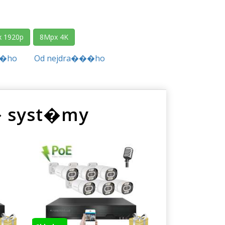
 1920p
8Mpx 4K
��ho
Od nejdra���ho
� syst�my