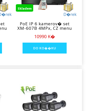
Skladem
D�rek
D�rek
et
PoE IP 6 kamerov� set
enu
XM-607B 4MPx, CZ menu
10990 K�