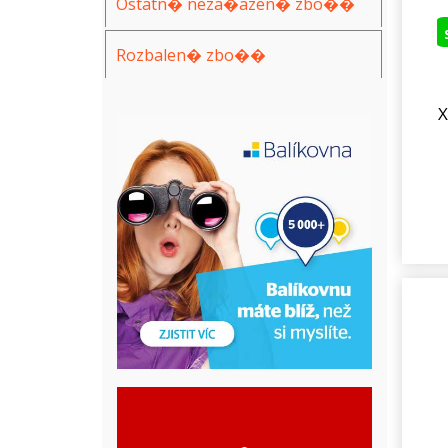
Ostatn� neza�azen� zbo��
Rozbalen� zbo��
X