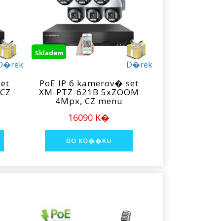
Skladem
D�rek
D�rek
et
PoE IP 6 kamerov� set
 CZ
XM-PTZ-621B 5xZOOM
4Mpx, CZ menu
16090 K�