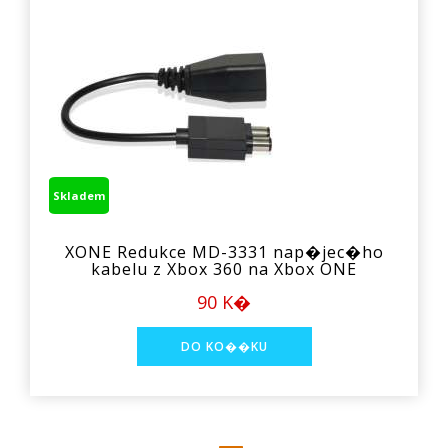
Skladem
XONE Redukce MD-3331 nap�jec�ho
kabelu z Xbox 360 na Xbox ONE
90 K�