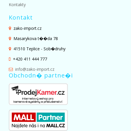
Kontakty
Kontakt
zako-import.cz
Masarykova t��da 78
41510 Teplice - Sob�druhy
+420 411 444 777
info@zako-import.cz
Obchodn� partne�i