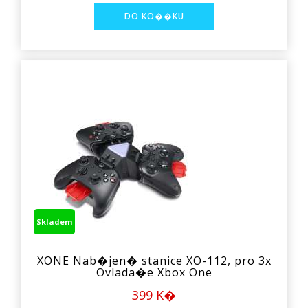
Skladem
XONE Nab�jen� stanice XO-112, pro 3x
Ovlada�e Xbox One
399 K�