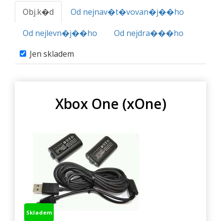
Obj.k�d
Od nejnav�t�vovan�j��ho
Od nejlevn�j��ho
Od nejdra���ho
Jen skladem
Xbox One (xOne)
Skladem