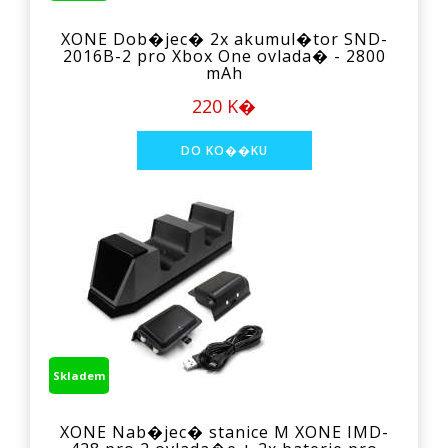
XONE Dob�jec� 2x akumul�tor SND-
2016B-2 pro Xbox One ovlada� - 2800
mAh
220 K�
Skladem
XONE Nab�jec� stanice M XONE IMD-