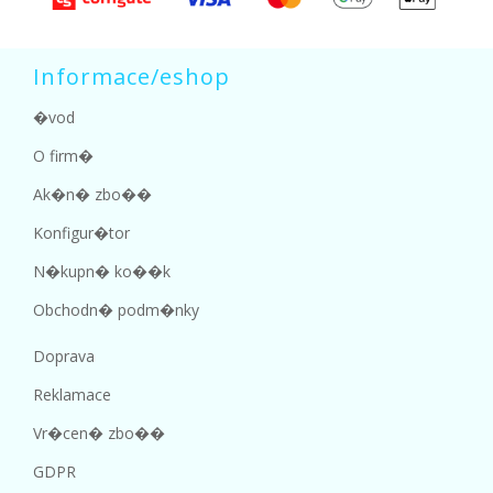
Informace/eshop
�vod
O firm�
Ak�n� zbo��
Konfigur�tor
N�kupn� ko��k
Obchodn� podm�nky
Doprava
Reklamace
Vr�cen� zbo��
GDPR