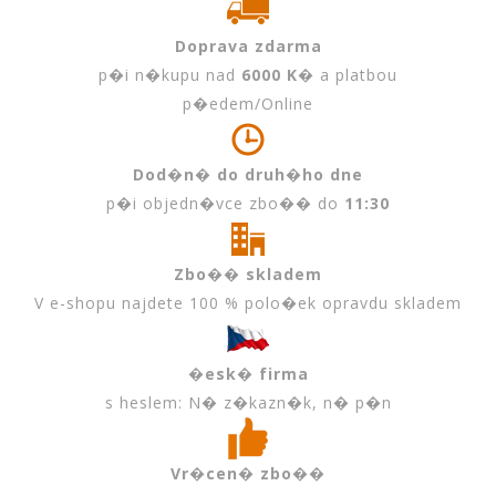
Doprava zdarma
p�i n�kupu nad
6000 K�
a platbou
p�edem/Online
Dod�n� do druh�ho dne
p�i objedn�vce zbo�� do
11:30
Zbo�� skladem
V e-shopu najdete 100 % polo�ek opravdu skladem
�esk� firma
s heslem: N� z�kazn�k, n� p�n
Vr�cen� zbo��