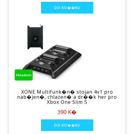
Skladem
XONE Multifunk�n� stojan 4v1 pro
nab�jen�, chlazen� a dr��k her pro
Xbox One Slim S
390 K�