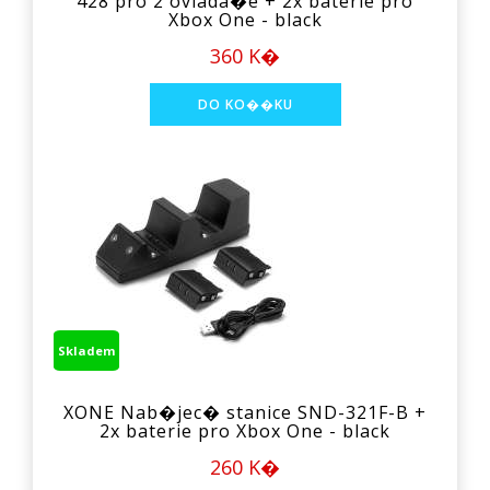
428 pro 2 ovlada�e + 2x baterie pro
Xbox One - black
360 K�
Skladem
XONE Nab�jec� stanice SND-321F-B +
2x baterie pro Xbox One - black
260 K�