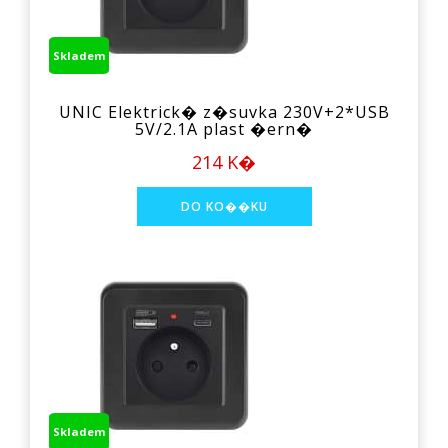
Skladem
UNIC Elektrick� z�suvka 230V+2*USB
5V/2.1A plast �ern�
214 K�
Skladem