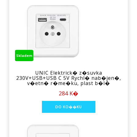
Skladem
UNIC Elektrick� z�suvka
230V+USB+USB C 5V Rychl� nab�jen�,
v�etn� r�me�ku, plast b�l�
284 K�