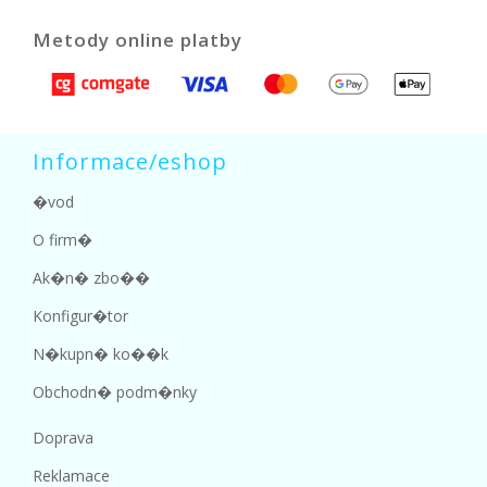
Metody online platby
Informace/eshop
�vod
O firm�
Ak�n� zbo��
Konfigur�tor
N�kupn� ko��k
Obchodn� podm�nky
Doprava
Reklamace