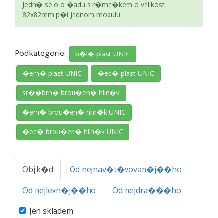
Jedn� se o o �adu s r�me�kem o velikosti
82x82mm p�i jednom modulu
Podkategorie:
b�l� plast UNIC
�ern� plast UNIC
�ed� plast UNIC
st��brn� brou�en� hlin�k
�ern� brou�en� hlin�k UNIC
�ed� brou�en� hlin�k UNIC
Obj.k�d
Od nejnav�t�vovan�j��ho
Od nejlevn�j��ho
Od nejdra���ho
Jen skladem