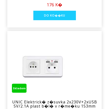
176 K�
Skladem
UNIC Elektrick� z�suvka 2x230V+2xUSB
5V/2.1A plast b�l� v r�me�ku 153mm