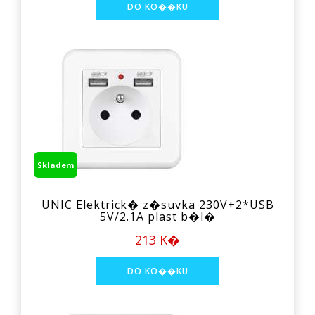
Skladem
UNIC Elektrick� z�suvka 230V+2*USB
5V/2.1A plast b�l�
213 K�