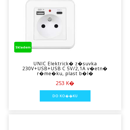
Skladem
UNIC Elektrick� z�suvka
230V+USB+USB C 5V/2,1A v�etn�
r�me�ku, plast b�l�
253 K�