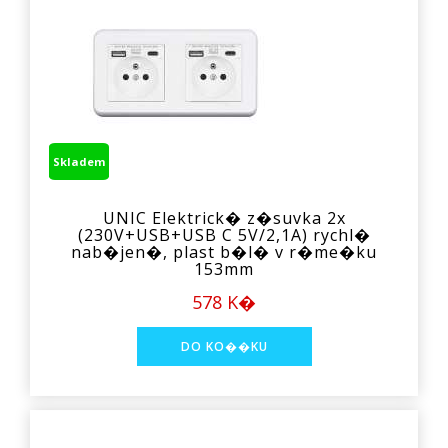
Skladem
UNIC Elektrick� z�suvka 2x
(230V+USB+USB C 5V/2,1A) rychl�
nab�jen�, plast b�l� v r�me�ku
153mm
578 K�