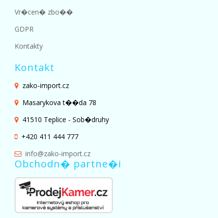
Vr�cen� zbo��
GDPR
Kontakty
Kontakt
zako-import.cz
Masarykova t��da 78
41510 Teplice - Sob�druhy
+420 411 444 777
info@zako-import.cz
Obchodn� partne�i