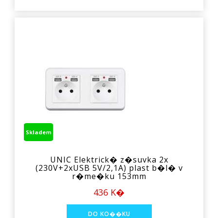
Skladem
UNIC Elektrick� z�suvka 2x
(230V+2xUSB 5V/2,1A) plast b�l� v
r�me�ku 153mm
436 K�