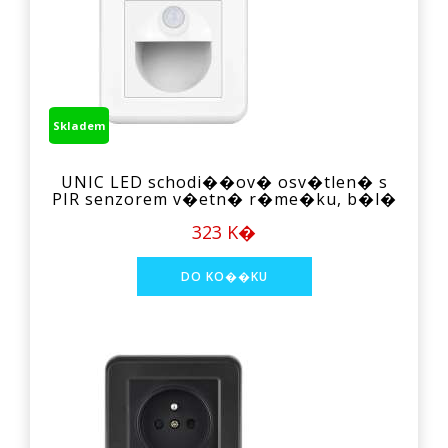
Skladem
UNIC LED schodi��ov� osv�tlen� s
PIR senzorem v�etn� r�me�ku, b�l�
323 K�