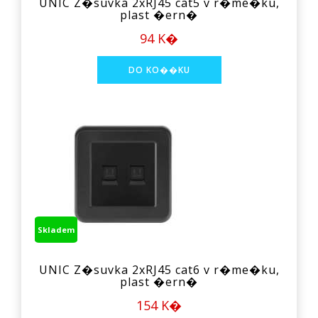
UNIC Z�suvka 2xRJ45 cat5 v r�me�ku,
plast �ern�
94 K�
Skladem
UNIC Z�suvka 2xRJ45 cat6 v r�me�ku,
plast �ern�
154 K�