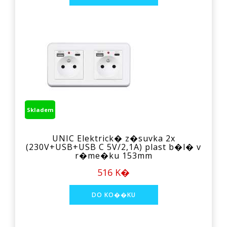
Skladem
UNIC Elektrick� z�suvka 2x
(230V+USB+USB C 5V/2,1A) plast b�l� v
r�me�ku 153mm
516 K�