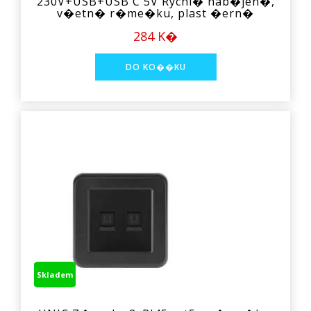
230V+USB+USB C 5V Rychl� nab�jen�,
v�etn� r�me�ku, plast �ern�
284 K�
Skladem