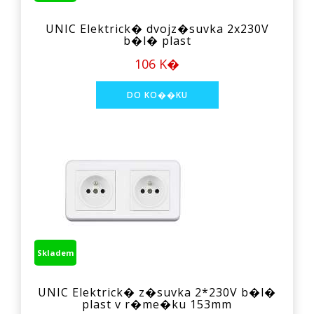
UNIC Elektrick� dvojz�suvka 2x230V
b�l� plast
106 K�
Skladem
UNIC Elektrick� z�suvka 2*230V b�l�
plast v r�me�ku 153mm