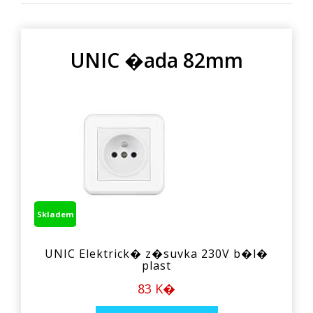
UNIC �ada 82mm
Skladem
UNIC Elektrick� z�suvka 230V b�l�
plast
83 K�