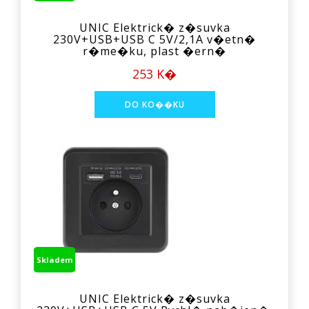
UNIC Elektrick� z�suvka
230V+USB+USB C 5V/2,1A v�etn�
r�me�ku, plast �ern�
253 K�
Skladem
UNIC Elektrick� z�suvka