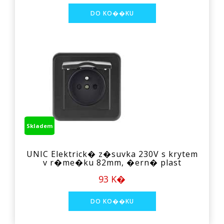
Skladem
UNIC Elektrick� z�suvka 230V s krytem
v r�me�ku 82mm, �ern� plast
93 K�