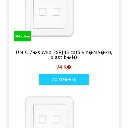
Skladem
UNIC Z�suvka 2xRJ45 cat5 v r�me�ku,
plast b�l�
94 K�