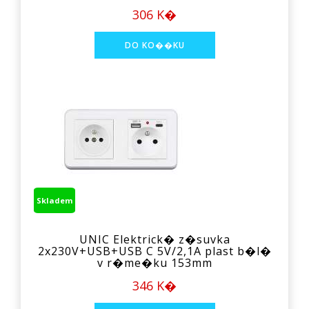
306 K�
Skladem
UNIC Elektrick� z�suvka
2x230V+USB+USB C 5V/2,1A plast b�l�
v r�me�ku 153mm
346 K�