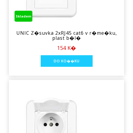
Skladem
UNIC Z�suvka 2xRJ45 cat6 v r�me�ku,
plast b�l�
154 K�