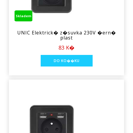
Skladem
UNIC Elektrick� z�suvka 230V �ern�
plast
83 K�