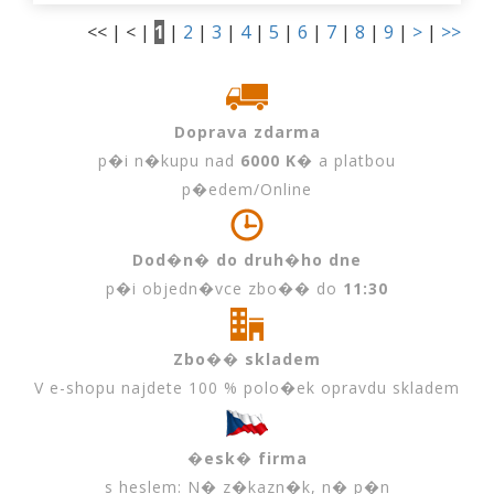
<< | < |
1
|
2
|
3
|
4
|
5
|
6
|
7
|
8
|
9
|
>
|
>>
Doprava zdarma
p�i n�kupu nad
6000 K�
a platbou
p�edem/Online
Dod�n� do druh�ho dne
p�i objedn�vce zbo�� do
11:30
Zbo�� skladem
V e-shopu najdete 100 % polo�ek opravdu skladem
�esk� firma
s heslem: N� z�kazn�k, n� p�n