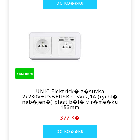
Skladem
UNIC Elektrick� z�suvka
2x230V+USB+USB C 5V/2,1A (rychl�
nab�jen�) plast b�l� v r�me�ku
153mm
377 K�