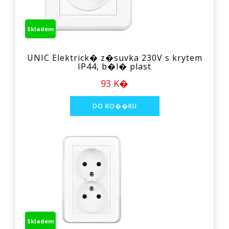
Skladem
UNIC Elektrick� z�suvka 230V s krytem
IP44, b�l� plast
93 K�
Skladem