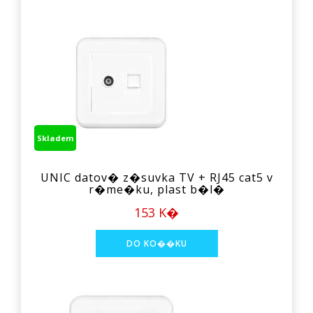
Skladem
UNIC datov� z�suvka TV + RJ45 cat5 v
r�me�ku, plast b�l�
153 K�