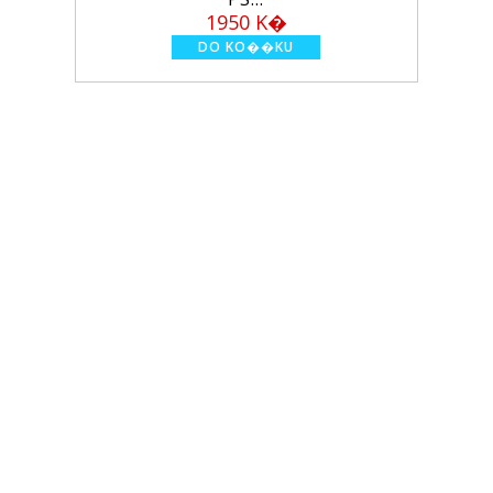
1950 K�