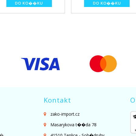
Kontakt
O
zako-import.cz
Masarykova t��da 78
��
41510 Teplice - Sob�druhy