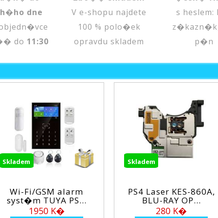
uh�ho dne
V e-shopu najdete
s heslem:
objedn�vce
100 % polo�ek
z�kazn�k
�� do
11:30
opravdu skladem
p�n
Skladem
Skl
SM alarm
PS4 Laser KES-860A,
XO
UYA PS...
BLU-RAY OP...
a
0 K�
280 K�