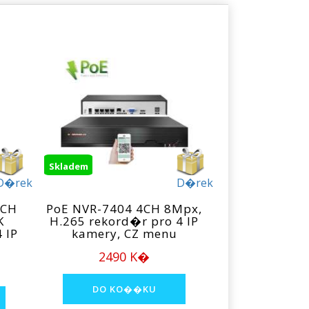
Skladem
D�rek
D�rek
4CH
PoE NVR-7404 4CH 8Mpx,
K
H.265 rekord�r pro 4 IP
 IP
kamery, CZ menu
2490 K�