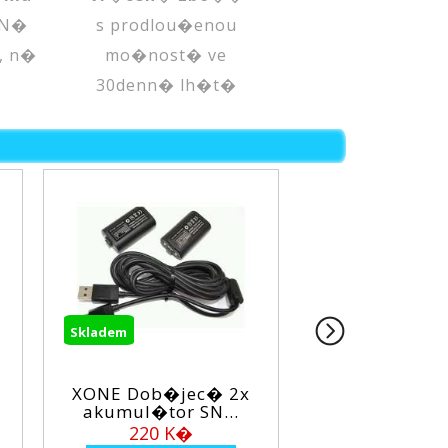
 N�
s prodlou�enou
, n�
mo�nost� ve
30denn� lh�t�
adem
Skladem
NE Dob�jec� 2x
XONE Nab�jec�
kumul�tor SN...
stanice M XONE ...
220 K�
360 K�