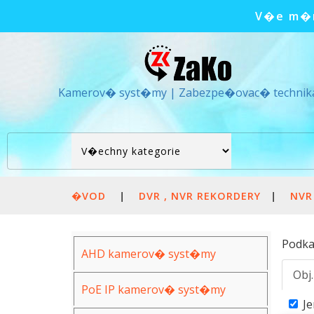
V�e m�m
Kamerov� syst�my | Zabezpe�ovac� technik
�VOD
|
DVR , NVR REKORDERY
|
NVR
Podka
AHD kamerov� syst�my
Obj
PoE IP kamerov� syst�my
J