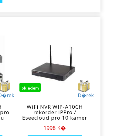
Skladem
D�rek
D�rek
H
WiFi NVR WIP-A10CH
 pro
rekorder IPPro /
nu
Eseecloud pro 10 kamer
1998 K�