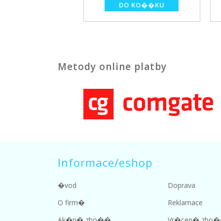
Metody online platby
Informace/eshop
�vod
Doprava
O firm�
Reklamace
Ak�n� zbo��
Vr�cen� zbo