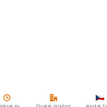
d�n� do
Zbo�� skladem
�esk� fi