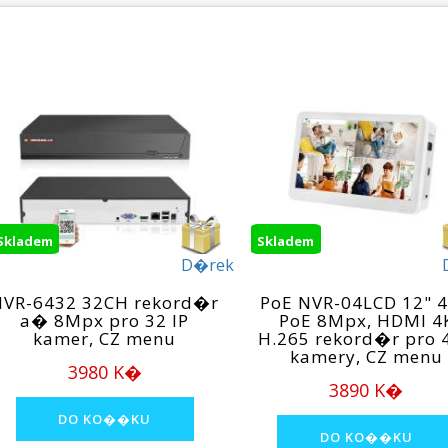
Skladem
Skladem
D�rek
NVR-6432 32CH rekord�r
PoE NVR-04LCD 12" 
a� 8Mpx pro 32 IP
PoE 8Mpx, HDMI 4
kamer, CZ menu
H.265 rekord�r pro 4
kamery, CZ menu
3980 K�
3890 K�