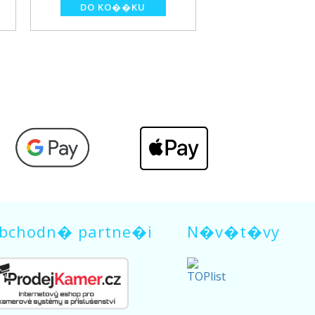
bchodn� partne�i
N�v�t�vy