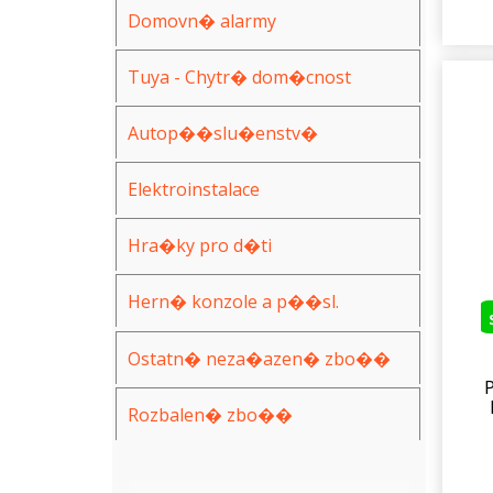
Domovn� alarmy
Tuya - Chytr� dom�cnost
Autop��slu�enstv�
Elektroinstalace
Hra�ky pro d�ti
Hern� konzole a p��sl.
Ostatn� neza�azen� zbo��
Rozbalen� zbo��