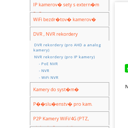
IP kamerov� sety s extern�m
PoE
WiFi bezdr�tov� kamerov�
syst�my
DVR , NVR rekordery
DVR rekordery (pro AHD a analog
kamery)
NVR rekordery (pro IP kamery)
- PoE NVR
- NVR
- WiFi NVR
Kamery do syst�m�
(AHD,IP,WiFi)
P��slu�enstv� pro kam.
syst�my
P2P Kamery WiFi/4G (PTZ,
ak�n�, Spy, mini)