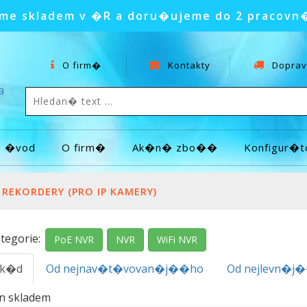
e skladem v �R a doru�ujeme do 2 pracovn
O firm�
Kontakty
Doprav
a
�vod
O firm�
Ak�n� zbo��
Konfigur�t
 REKORDERY (PRO IP KAMERY)
tegorie:
PoE NVR
NVR
WiFi NVR
.k�d
Od nejnav�t�vovan�j��ho
Od nejlevn�j
en skladem