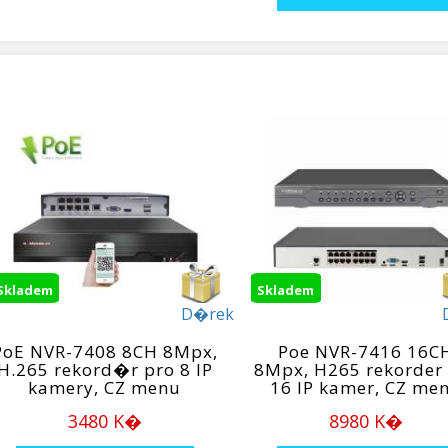
Skladem
Skladem
D�rek
PoE NVR-7408 8CH 8Mpx,
Poe NVR-7416 16C
H.265 rekord�r pro 8 IP
8Mpx, H265 rekorder
kamery, CZ menu
16 IP kamer, CZ me
3480 K�
8980 K�