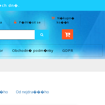
�ch dn�.
N�kupn�
a
P�ihl�sit se
ko��k
or
Obchodn� podm�nky
GDPR
��ho
Od nejdra���ho