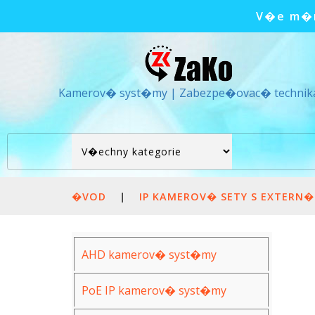
V�e m�m
Kamerov� syst�my | Zabezpe�ovac� technik
�VOD
|
IP KAMEROV� SETY S EXTERN
AHD kamerov� syst�my
PoE IP kamerov� syst�my