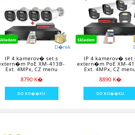
Skladem
Skladem
D�rek
IP 4 kamerov� set s
IP 4 kamerov� set 
extern�m PoE XM-413B-
extern�m PoE XM-41
Ext. 4MPx, CZ menu
Ext. 4MPx, CZ men
8790 K�
8890 K�