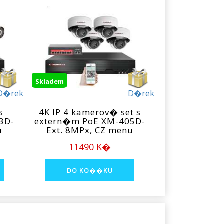
Skladem
D�rek
D�rek
s
4K IP 4 kamerov� set s
3D-
extern�m PoE XM-405D-
u
Ext. 8MPx, CZ menu
11490 K�