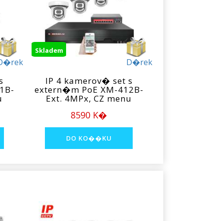
Skladem
D�rek
D�rek
s
IP 4 kamerov� set s
1B-
extern�m PoE XM-412B-
u
Ext. 4MPx, CZ menu
8590 K�