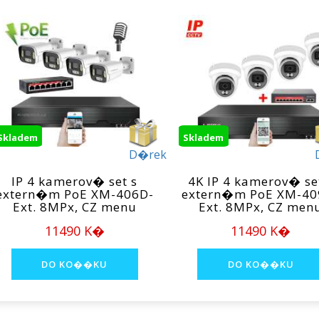
Skladem
Skladem
D�rek
IP 4 kamerov� set s
4K IP 4 kamerov� se
extern�m PoE XM-406D-
extern�m PoE XM-40
Ext. 8MPx, CZ menu
Ext. 8MPx, CZ men
11490 K�
11490 K�