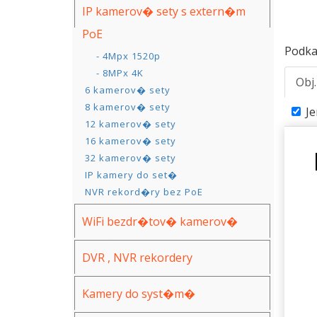
IP kamerov� sety s extern�m
PoE
4 kamerov� sety
Podka
- 4Mpx 1520p
- 8MPx 4K
Obj
6 kamerov� sety
8 kamerov� sety
J
12 kamerov� sety
16 kamerov� sety
32 kamerov� sety
IP kamery do set�
NVR rekord�ry bez PoE
WiFi bezdr�tov� kamerov�
syst�my
DVR , NVR rekordery
Kamery do syst�m�
(AHD,IP,WiFi)