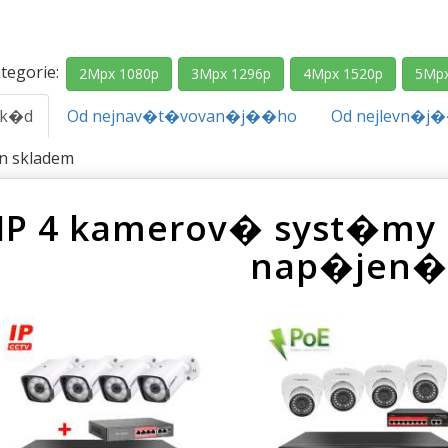
tegorie:
2Mpx 1080p
3Mpx 1296p
4Mpx 1520p
5Mpx
.k�d
Od nejnav�t�vovan�j��ho
Od nejlevn�j
en skladem
IP 4 kamerov� syst�my
nap�jen