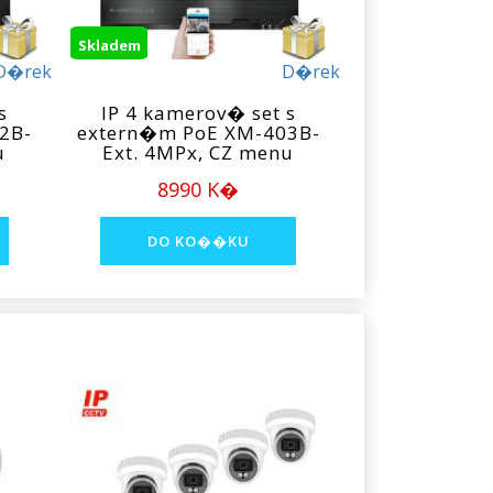
Skladem
D�rek
D�rek
s
IP 4 kamerov� set s
2B-
extern�m PoE XM-403B-
u
Ext. 4MPx, CZ menu
8990 K�