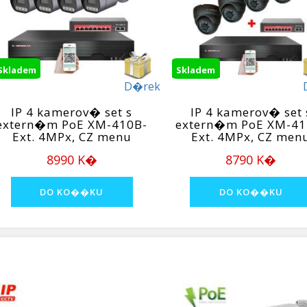
Skladem
Skladem
D�rek
IP 4 kamerov� set s
IP 4 kamerov� set 
extern�m PoE XM-410B-
extern�m PoE XM-41
Ext. 4MPx, CZ menu
Ext. 4MPx, CZ men
8990 K�
8790 K�