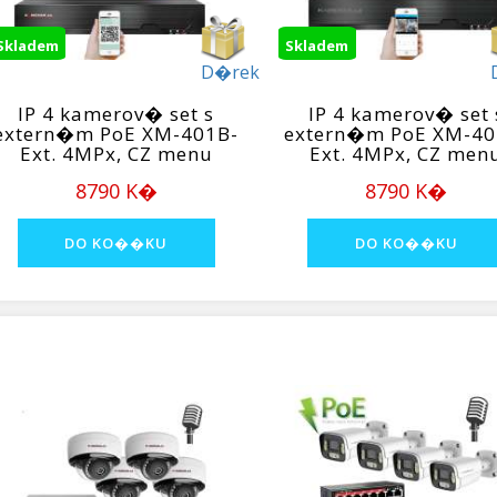
Skladem
Skladem
D�rek
IP 4 kamerov� set s
IP 4 kamerov� set 
extern�m PoE XM-401B-
extern�m PoE XM-40
Ext. 4MPx, CZ menu
Ext. 4MPx, CZ men
8790 K�
8790 K�