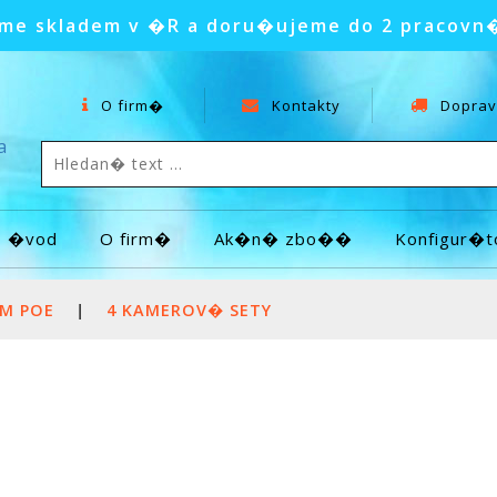
e skladem v �R a doru�ujeme do 2 pracovn
O firm�
Kontakty
Doprav
a
�vod
O firm�
Ak�n� zbo��
Konfigur�t
�M POE
|
4 KAMEROV� SETY