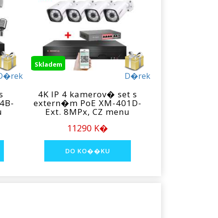
Skladem
D�rek
D�rek
s
4K IP 4 kamerov� set s
4B-
extern�m PoE XM-401D-
u
Ext. 8MPx, CZ menu
11290 K�