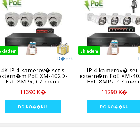
Skladem
Skladem
D�rek
4K IP 4 kamerov� set s
IP 4 kamerov� set 
extern�m PoE XM-402D-
extern�m PoE XM-40
Ext. 8MPx, CZ menu
Ext. 8MPx, CZ men
11390 K�
11290 K�