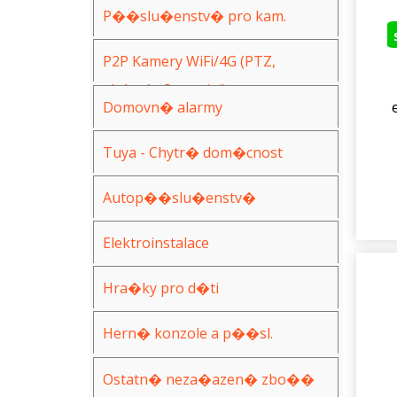
P��slu�enstv� pro kam.
syst�my
P2P Kamery WiFi/4G (PTZ,
ak�n�, Spy, mini)
Domovn� alarmy
Tuya - Chytr� dom�cnost
Autop��slu�enstv�
Elektroinstalace
Hra�ky pro d�ti
Hern� konzole a p��sl.
Ostatn� neza�azen� zbo��