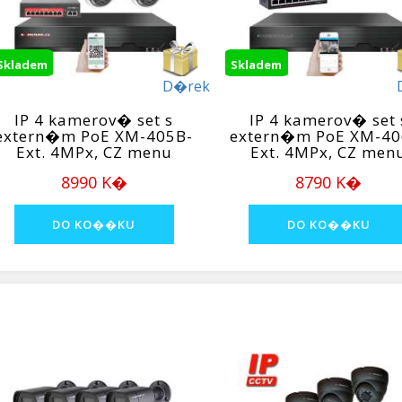
Skladem
Skladem
D�rek
IP 4 kamerov� set s
IP 4 kamerov� set 
extern�m PoE XM-405B-
extern�m PoE XM-40
Ext. 4MPx, CZ menu
Ext. 4MPx, CZ men
8990 K�
8790 K�