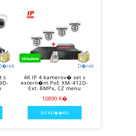
Skladem
D�rek
D�rek
t s
4K IP 4 kamerov� set s
9D-
extern�m PoE XM-412D-
u
Ext. 8MPx, CZ menu
10890 K�