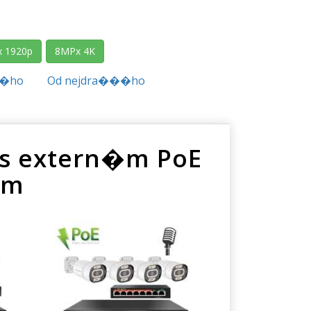
 1920p
8MPx 4K
��ho
Od nejdra���ho
 s extern�m PoE
�m