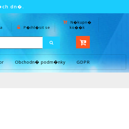
�ch dn�.
N�kupn�
a
P�ihl�sit se
ko��k
or
Obchodn� podm�nky
GDPR