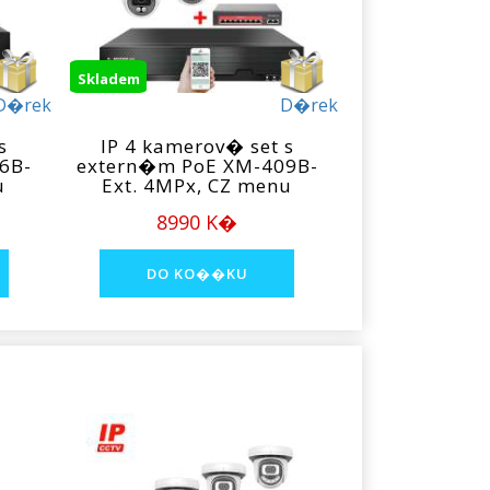
Skladem
D�rek
D�rek
s
IP 4 kamerov� set s
6B-
extern�m PoE XM-409B-
u
Ext. 4MPx, CZ menu
8990 K�