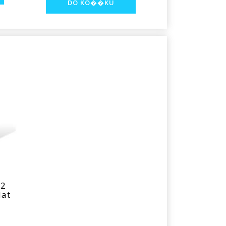
O2
dat