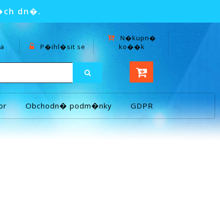
�ch dn�.
N�kupn�
a
P�ihl�sit se
ko��k
or
Obchodn� podm�nky
GDPR