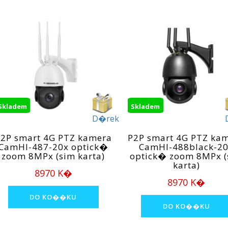
Skladem
Skladem
D�rek
2P smart 4G PTZ kamera
P2P smart 4G PTZ ka
CamHI-487-20x optick�
CamHI-488black-2
zoom 8MPx (sim karta)
optick� zoom 8MPx (
karta)
8970 K�
8970 K�