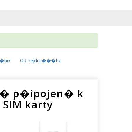
��ho
Od nejdra���ho
c� p�ipojen� k
SIM karty