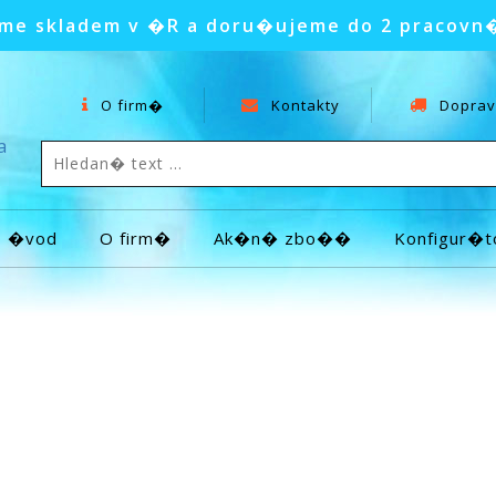
e skladem v �R a doru�ujeme do 2 pracovn
O firm�
Kontakty
Doprav
a
�vod
O firm�
Ak�n� zbo��
Konfigur�t