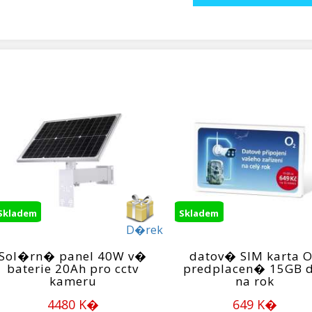
Skladem
Skladem
D�rek
Sol�rn� panel 40W v�
datov� SIM karta 
baterie 20Ah pro cctv
predplacen� 15GB 
kameru
na rok
4480 K�
649 K�