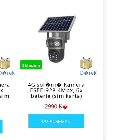
Skladem
D�rek
D�rek
mera
4G sol�rn� Kamera
0x
ESEE-928 4Mpx, 6x
sim
baterie (sim karta)
2990 K�