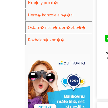
Hra�ky pro d�ti
Hern� konzole a p��sl.
Ostatn� neza�azen� zbo��
Rozbalen� zbo��
P