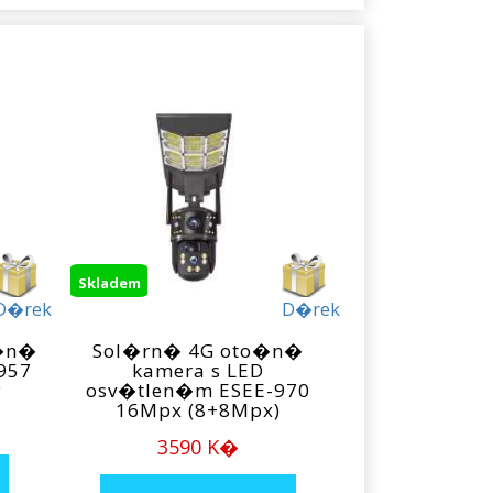
Skladem
D�rek
D�rek
o�n�
Sol�rn� 4G oto�n�
957
kamera s LED
y
osv�tlen�m ESEE-970
16Mpx (8+8Mpx)
3590 K�