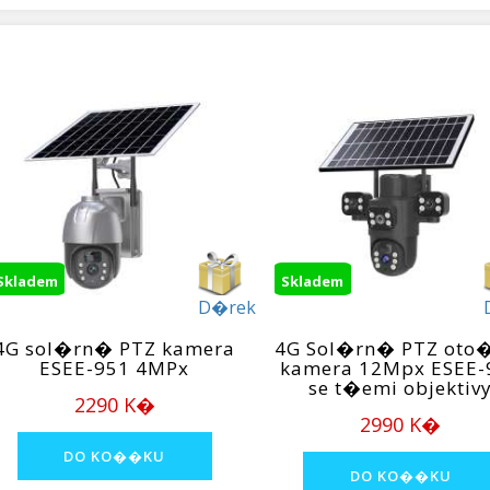
Skladem
Skladem
D�rek
4G sol�rn� PTZ kamera
4G Sol�rn� PTZ ot
ESEE-951 4MPx
kamera 12Mpx ESEE-
se t�emi objektiv
2290 K�
2990 K�