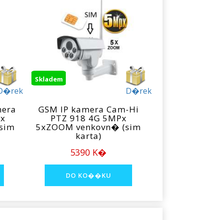
Skladem
D�rek
D�rek
mera
GSM IP kamera Cam-Hi
0x
PTZ 918 4G 5MPx
sim
5xZOOM venkovn� (sim
karta)
5390 K�