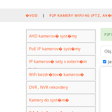
�VOD
|
P2P KAMERY WIFI/4G (PTZ, AK�
P2P 
AHD kamerov� syst�my
PoE IP kamerov� syst�my
Obj
IP kamerov� sety s extern�m
J
PoE
WiFi bezdr�tov� kamerov�
syst�my
DVR , NVR rekordery
Kamery do syst�m�
(AHD,IP,WiFi)