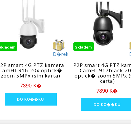
Skladem
Skladem
D�rek
2P smart 4G PTZ kamera
P2P smart 4G PTZ ka
CamHI-916-20x optick�
CamHI-917black-2
zoom 5MPx (sim karta)
optick� zoom 5MPx (
karta)
7890 K�
7890 K�