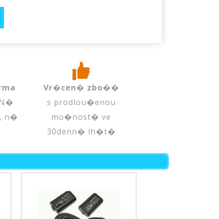
rma
Vr�cen� zbo��
 N�
s prodlou�enou
, n�
mo�nost� ve
30denn� lh�t�