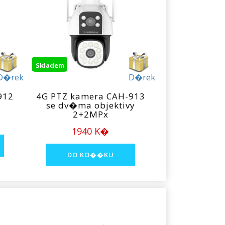
Skladem
D�rek
D�rek
912
4G PTZ kamera CAH-913
se dv�ma objektivy
2+2MPx
1940 K�