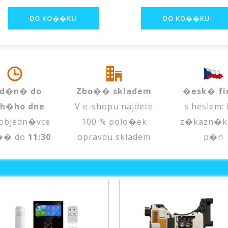
d�n� do
Zbo�� skladem
�esk� fi
uh�ho dne
V e-shopu najdete
s heslem:
objedn�vce
100 % polo�ek
z�kazn�k
�� do
11:30
opravdu skladem
p�n