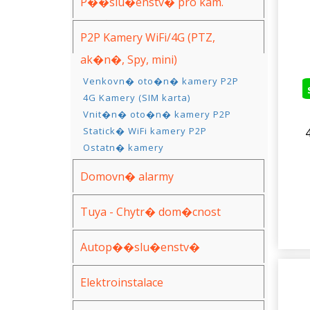
P��slu�enstv� pro kam.
syst�my
P2P Kamery WiFi/4G (PTZ,
ak�n�, Spy, mini)
Sol�rn� smart IP kamery P2P
Venkovn� oto�n� kamery P2P
4G Kamery (SIM karta)
Vnit�n� oto�n� kamery P2P
Statick� WiFi kamery P2P
Ostatn� kamery
Domovn� alarmy
Tuya - Chytr� dom�cnost
Autop��slu�enstv�
Elektroinstalace