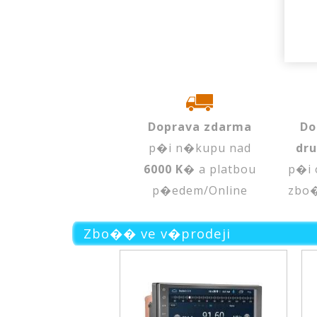
Doprava zdarma
Do
p�i n�kupu nad
dr
6000 K�
a platbou
p�i 
p�edem/Online
zbo
Zbo�� ve v�prodeji