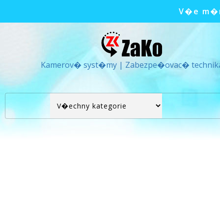
V�e m�m
Kamerov� syst�my | Zabezpe�ovac� technik