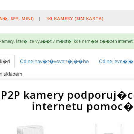
N�, SPY, MINI)
|
4G KAMERY (SIM KARTA)
kamery, kter� lze vyu��t v m�st�, kde nem�te z��zen internet.
.k�d
Od nejnav�t�vovan�j��ho
Od nejlevn�j
en skladem
P2P kamery podporuj�
internetu pomoc� 