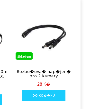
Skladem
 50m
Rozbo�ova� nap�jen�
g,
pro 2 kamery
28 K�