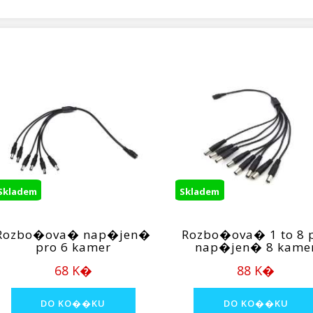
Skladem
Skladem
Rozbo�ova� nap�jen�
Rozbo�ova� 1 to 8 
pro 6 kamer
nap�jen� 8 kame
68 K�
88 K�