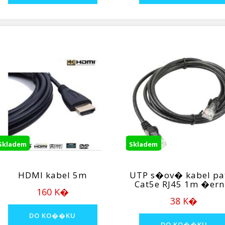
Skladem
Skladem
HDMI kabel 5m
UTP s�ov� kabel pa
Cat5e RJ45 1m �er
160 K�
38 K�