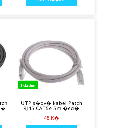
Skladem
tch
UTP s�ov� kabel Patch
n�
RJ45 CAT5e 5m �ed�
48 K�