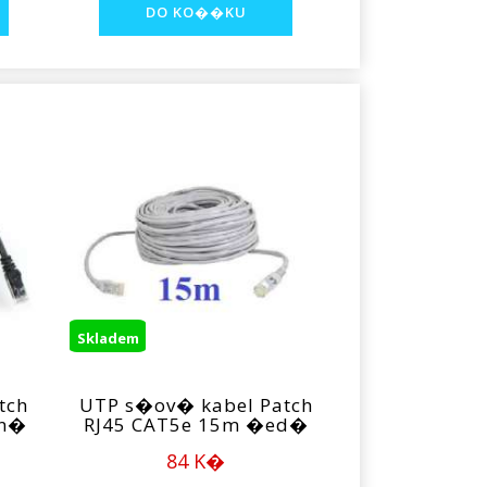
Skladem
tch
UTP s�ov� kabel Patch
rn�
RJ45 CAT5e 15m �ed�
84 K�