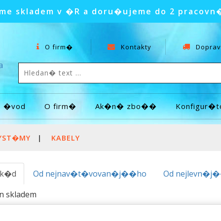
e skladem v �R a doru�ujeme do 2 pracovn
O firm�
Kontakty
Doprav
a
�vod
O firm�
Ak�n� zbo��
Konfigur�t
YST�MY
|
KABELY
.k�d
Od nejnav�t�vovan�j��ho
Od nejlevn�j
en skladem