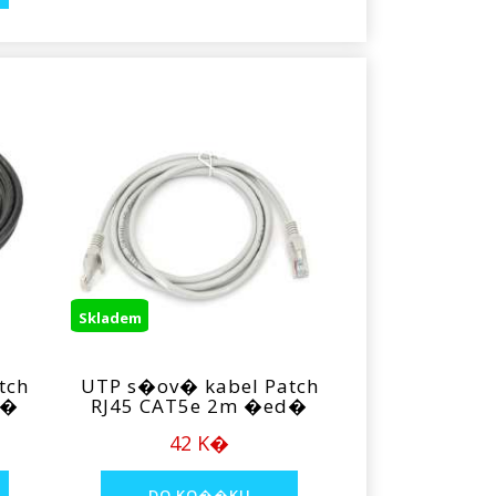
Skladem
tch
UTP s�ov� kabel Patch
n�
RJ45 CAT5e 2m �ed�
42 K�