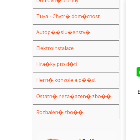
Domovn� alarmy
Tuya - Chytr� dom�cnost
Autop��slu�enstv�
Elektroinstalace
Hra�ky pro d�ti
Hern� konzole a p��sl.
Ostatn� neza�azen� zbo��
Rozbalen� zbo��