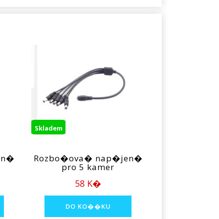
Skladem
en�
Rozbo�ova� nap�jen�
pro 5 kamer
58 K�