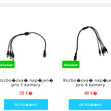
Skladem
Skladem
Rozbo�ova� nap�jen�
Rozbo�ova� nap�j
pro 3 kamery
pro 4 kamery
38 K�
48 K�