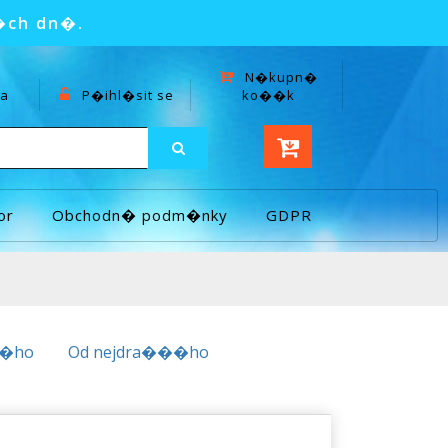
�ch dn�.
N�kupn�
a
P�ihl�sit se
ko��k
or
Obchodn� podm�nky
GDPR
��ho
Od nejdra���ho