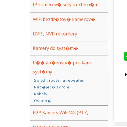
IP kamerov� sety s extern�m
PoE
WiFi bezdr�tov� kamerov�
syst�my
DVR , NVR rekordery
Kamery do syst�m�
(AHD,IP,WiFi)
P��slu�enstv� pro kam.
syst�my
Pevn� disky a ulo�i�t�
Switch, router a repeater
Nap�jec� zdroje
Kabely
Ostatn�
P2P Kamery WiFi/4G (PTZ,
ak�n�, Spy, mini)