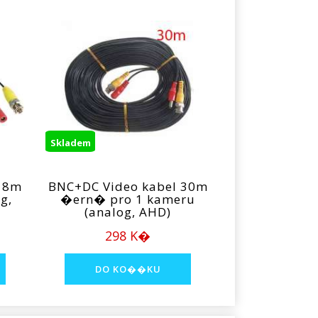
Skladem
 18m
BNC+DC Video kabel 30m
g,
�ern� pro 1 kameru
(analog, AHD)
298 K�