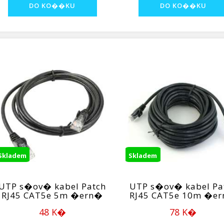
Skladem
Skladem
UTP s�ov� kabel Patch
UTP s�ov� kabel Pa
RJ45 CAT5e 5m �ern�
RJ45 CAT5e 10m �e
48 K�
78 K�