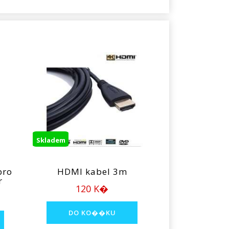
Skladem
pro
HDMI kabel 3m
r
120 K�