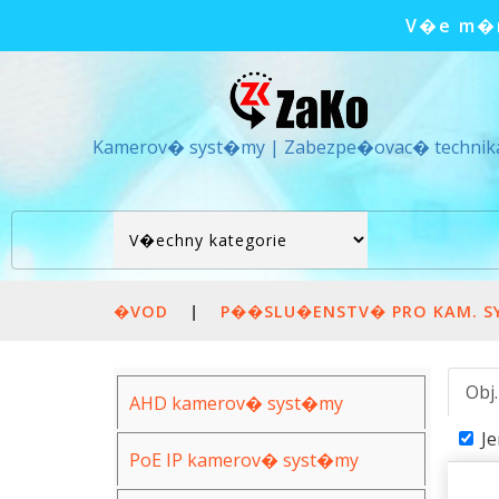
V�e m�m
Kamerov� syst�my | Zabezpe�ovac� technik
�VOD
|
P��SLU�ENSTV� PRO KAM. S
Obj
AHD kamerov� syst�my
J
PoE IP kamerov� syst�my