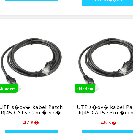
Skladem
Skladem
UTP s�ov� kabel Patch
UTP s�ov� kabel Pa
RJ45 CAT5e 2m �ern�
RJ45 CAT5e 3m �er
42 K�
46 K�