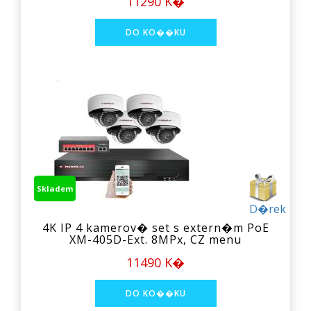
11290 K�
Skladem
D�rek
4K IP 4 kamerov� set s extern�m PoE
XM-405D-Ext. 8MPx, CZ menu
11490 K�