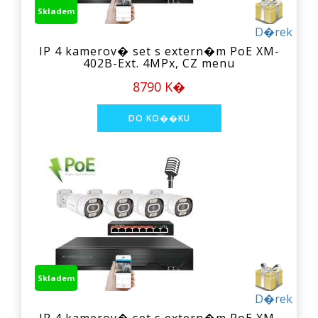
Skladem
D�rek
IP 4 kamerov� set s extern�m PoE XM-
402B-Ext. 4MPx, CZ menu
8790 K�
Skladem
D�rek