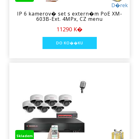
D�rek
IP 6 kamerov� set s extern�m PoE XM-
603B-Ext. 4MPx, CZ menu
11290 K�
Skladem