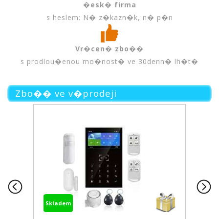
�esk� firma
s heslem: N� z�kazn�k, n� p�n
Vr�cen� zbo��
s prodlou�enou mo�nost� ve 30denn� lh�t�
Zbo�� ve v�prodeji
Skladem