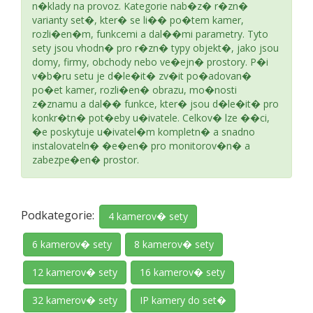
n�klady na provoz. Kategorie nab�z� r�zn�
varianty set�, kter� se li�� po�tem kamer,
rozli�en�m, funkcemi a dal��mi parametry. Tyto
sety jsou vhodn� pro r�zn� typy objekt�, jako jsou
domy, firmy, obchody nebo ve�ejn� prostory. P�i
v�b�ru setu je d�le�it� zv�it po�adovan�
po�et kamer, rozli�en� obrazu, mo�nosti
z�znamu a dal�� funkce, kter� jsou d�le�it� pro
konkr�tn� pot�eby u�ivatele. Celkov� lze ��ci,
�e poskytuje u�ivatel�m kompletn� a snadno
instalovateln� �e�en� pro monitorov�n� a
zabezpe�en� prostor.
Podkategorie:
4 kamerov� sety
6 kamerov� sety
8 kamerov� sety
12 kamerov� sety
16 kamerov� sety
32 kamerov� sety
IP kamery do set�