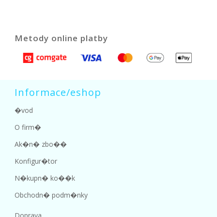
Metody online platby
Informace/eshop
�vod
O firm�
Ak�n� zbo��
Konfigur�tor
N�kupn� ko��k
Obchodn� podm�nky
Doprava