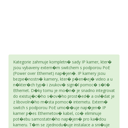
Kategorie zahrnuje kompletn� sady IP kamer, kter�
jsou vybaveny extern�m switchem s podporou PoE
(Power over Ethernet) nap�jen�. IP kamery jsou
bezpe�nostn� kamery, kter� p�en�ej� video a u
n�kter�ch typ� i zvukov� sign�l pomoc� s�t�
Ethernet. D�ky tomu je mo�n� je snadno integrovat
do existuj�c�ho s�ov�ho prost�ed� a ovl�dat je
z libovoln�ho m�sta pomoc� internetu. Extern�
switch s podporou PoE umo��uje nap�jen� IP
kamer p�es Ethernetov� kabel, co� eliminuje
pot�ebu samostatn�ho nap�jen� pro ka�dou
kameru. T�m se zjednodu�uje instalace a sni�uje