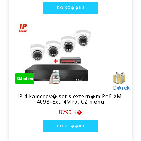
Skladem
D�rek
IP 4 kamerov� set s extern�m PoE XM-
409B-Ext. 4MPx, CZ menu
8790 K�