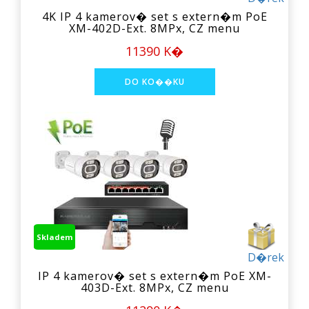
4K IP 4 kamerov� set s extern�m PoE
XM-402D-Ext. 8MPx, CZ menu
11390 K�
Skladem
D�rek
IP 4 kamerov� set s extern�m PoE XM-
403D-Ext. 8MPx, CZ menu