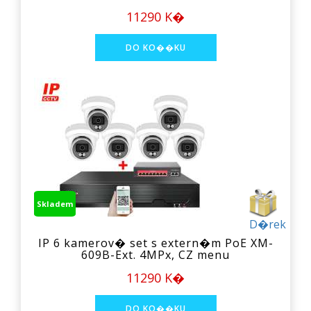
11290 K�
Skladem
D�rek
IP 6 kamerov� set s extern�m PoE XM-
609B-Ext. 4MPx, CZ menu
11290 K�