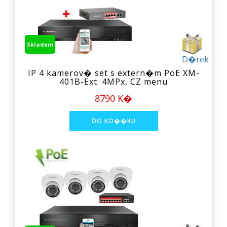
Skladem
D�rek
IP 4 kamerov� set s extern�m PoE XM-
401B-Ext. 4MPx, CZ menu
8790 K�