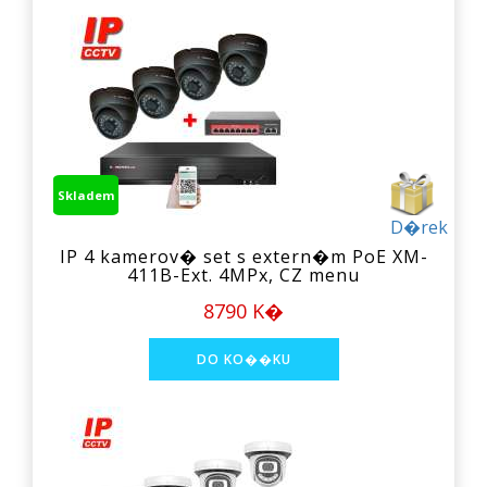
Skladem
D�rek
IP 4 kamerov� set s extern�m PoE XM-
411B-Ext. 4MPx, CZ menu
8790 K�