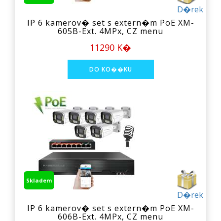
D�rek
IP 6 kamerov� set s extern�m PoE XM-
605B-Ext. 4MPx, CZ menu
11290 K�
Skladem
D�rek
IP 6 kamerov� set s extern�m PoE XM-
606B-Ext. 4MPx, CZ menu