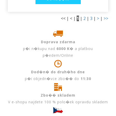
<< | < |
1
|
2
|
3
|
>
|
>>
Doprava zdarma
p�i n�kupu nad
6000 K�
a platbou
p�edem/Online
Dod�n� do druh�ho dne
p�i objedn�vce zbo�� do
11:30
Zbo�� skladem
V e-shopu najdete 100 % polo�ek opravdu skladem