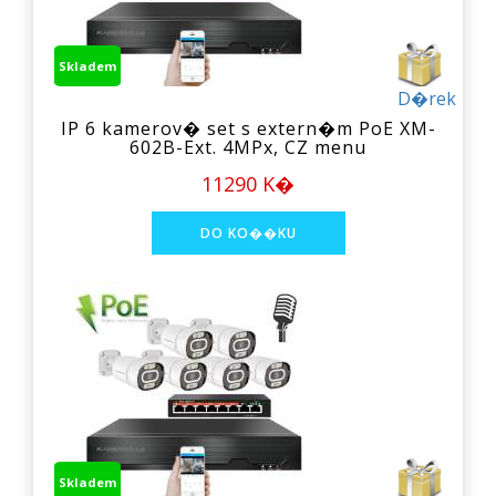
Skladem
D�rek
IP 6 kamerov� set s extern�m PoE XM-
602B-Ext. 4MPx, CZ menu
11290 K�
Skladem