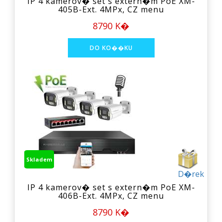
IP 4 kamerov� set s extern�m PoE XM-
405B-Ext. 4MPx, CZ menu
8790 K�
Skladem
D�rek
IP 4 kamerov� set s extern�m PoE XM-
406B-Ext. 4MPx, CZ menu
8790 K�