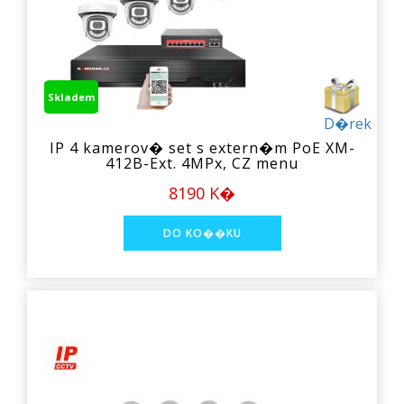
Skladem
D�rek
IP 4 kamerov� set s extern�m PoE XM-
412B-Ext. 4MPx, CZ menu
8190 K�