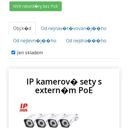
NVR rekord�ry bez PoE
Obj.k�d
Od nejnav�t�vovan�j��ho
Od nejlevn�j��ho
Od nejdra���ho
Jen skladem
IP kamerov� sety s
extern�m PoE