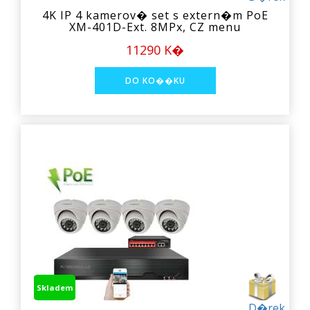
4K IP 4 kamerov� set s extern�m PoE
XM-401D-Ext. 8MPx, CZ menu
11290 K�
Skladem
D�rek