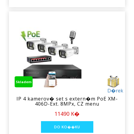
Skladem
D�rek
IP 4 kamerov� set s extern�m PoE XM-
406D-Ext. 8MPx, CZ menu
11490 K�