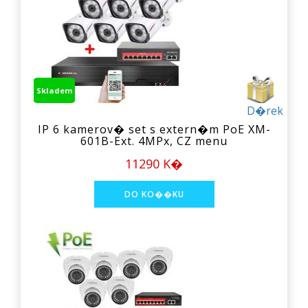
Skladem
D�rek
IP 6 kamerov� set s extern�m PoE XM-
601B-Ext. 4MPx, CZ menu
11290 K�