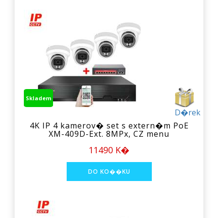
Skladem
D�rek
4K IP 4 kamerov� set s extern�m PoE
XM-409D-Ext. 8MPx, CZ menu
11490 K�