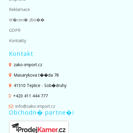
Reklamace
Vr�cen� zbo��
GDPR
Kontakty
Kontakt
zako-import.cz
Masarykova t��da 78
41510 Teplice - Sob�druhy
+420 411 444 777
info@zako-import.cz
Obchodn� partne�i