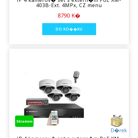
IP 4 kamerov� set s extern�m PoE XM-
403B-Ext. 4MPx, CZ menu
8790 K�
Skladem
D�rek