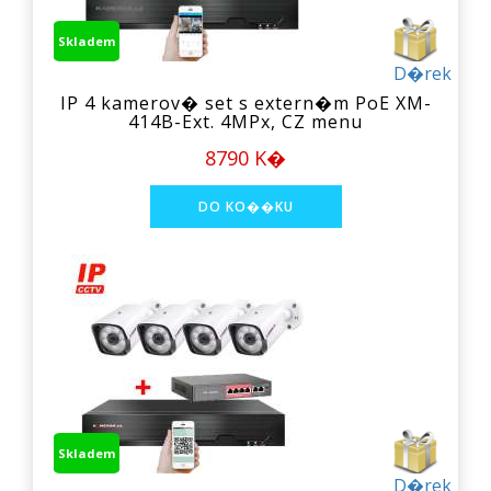
Skladem
D�rek
IP 4 kamerov� set s extern�m PoE XM-
414B-Ext. 4MPx, CZ menu
8790 K�
Skladem
D�rek