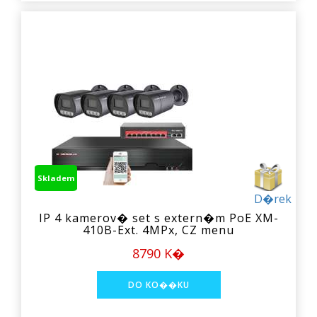
Skladem
D�rek
IP 4 kamerov� set s extern�m PoE XM-
410B-Ext. 4MPx, CZ menu
8790 K�