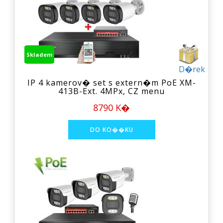
Skladem
D�rek
IP 4 kamerov� set s extern�m PoE XM-
413B-Ext. 4MPx, CZ menu
8790 K�