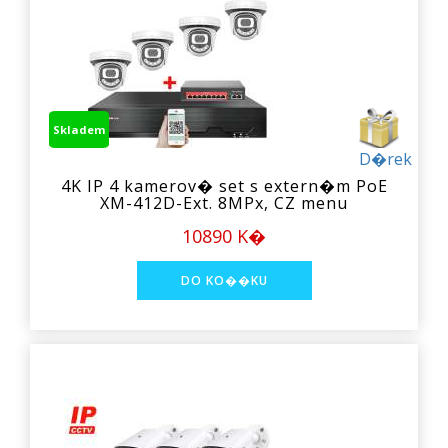
Skladem
D�rek
4K IP 4 kamerov� set s extern�m PoE
XM-412D-Ext. 8MPx, CZ menu
10890 K�