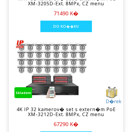
XM-3205D-Ext. 8MPx, CZ menu
71490 K�
Skladem
D�rek
4K IP 32 kamerov� set s extern�m PoE
XM-3212D-Ext. 8MPx, CZ menu
67290 K�