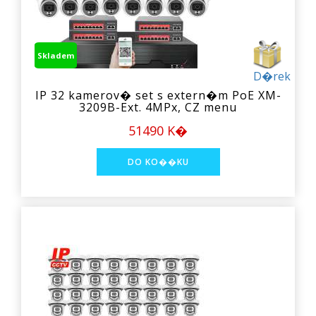
Skladem
D�rek
IP 32 kamerov� set s extern�m PoE XM-
3209B-Ext. 4MPx, CZ menu
51490 K�