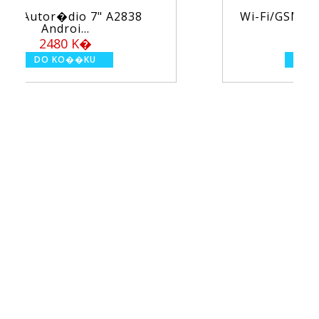
Wi-Fi/GSM alarm syst�m TUYA
PS...
1950 K�