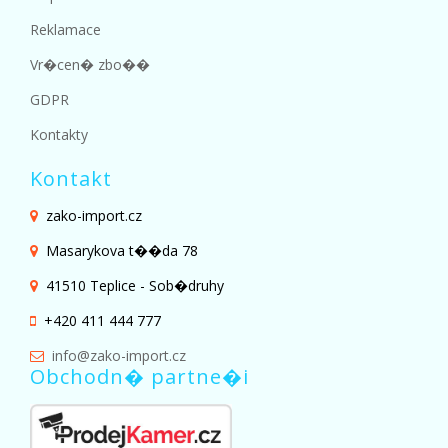
Reklamace
Vr�cen� zbo��
GDPR
Kontakty
Kontakt
zako-import.cz
Masarykova t��da 78
41510 Teplice - Sob�druhy
+420 411 444 777
info@zako-import.cz
Obchodn� partne�i