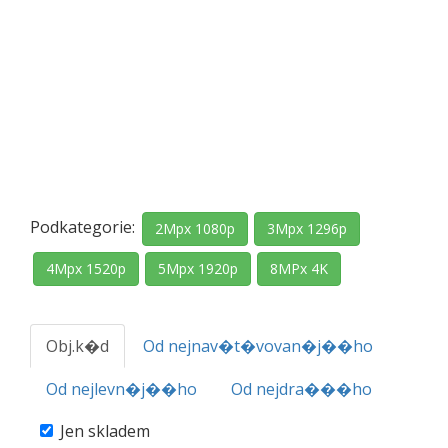
Podkategorie:
2Mpx 1080p
3Mpx 1296p
4Mpx 1520p
5Mpx 1920p
8MPx 4K
Obj.k�d
Od nejnav�t�vovan�j��ho
Od nejlevn�j��ho
Od nejdra���ho
Jen skladem