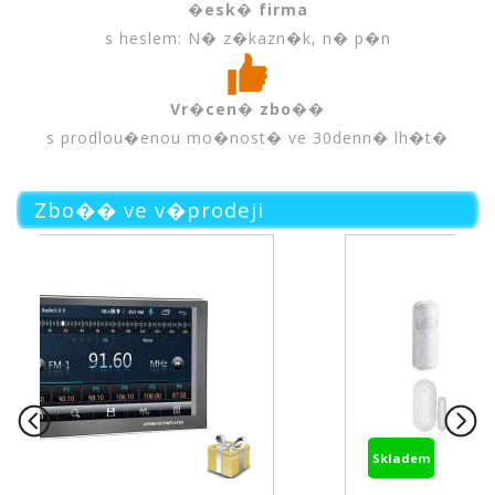
�esk� firma
s heslem: N� z�kazn�k, n� p�n
Vr�cen� zbo��
s prodlou�enou mo�nost� ve 30denn� lh�t�
Zbo�� ve v�prodeji
Skladem