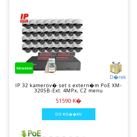
Skladem
D�rek
IP 32 kamerov� set s extern�m PoE XM-
3205B-Ext. 4MPx, CZ menu
51590 K�