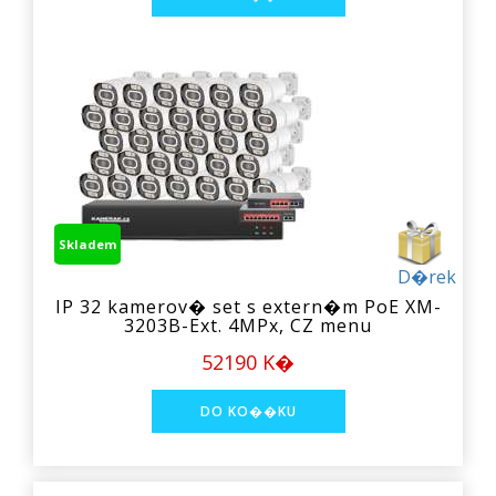
Skladem
D�rek
IP 32 kamerov� set s extern�m PoE XM-
3203B-Ext. 4MPx, CZ menu
52190 K�