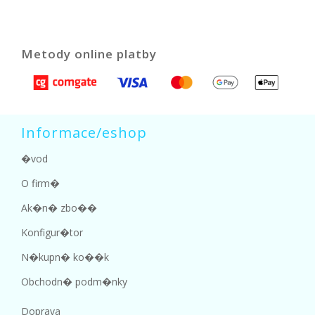
Metody online platby
Informace/eshop
�vod
O firm�
Ak�n� zbo��
Konfigur�tor
N�kupn� ko��k
Obchodn� podm�nky
Doprava