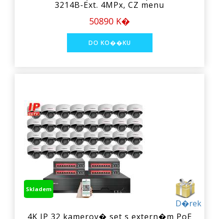
3214B-Ext. 4MPx, CZ menu
50890 K�
Skladem
D�rek
4K IP 32 kamerov� set s extern�m PoE