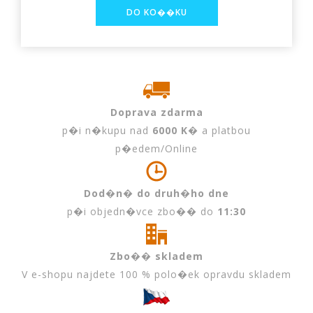
Doprava zdarma
p�i n�kupu nad
6000 K�
a platbou
p�edem/Online
Dod�n� do druh�ho dne
p�i objedn�vce zbo�� do
11:30
Zbo�� skladem
V e-shopu najdete 100 % polo�ek opravdu skladem