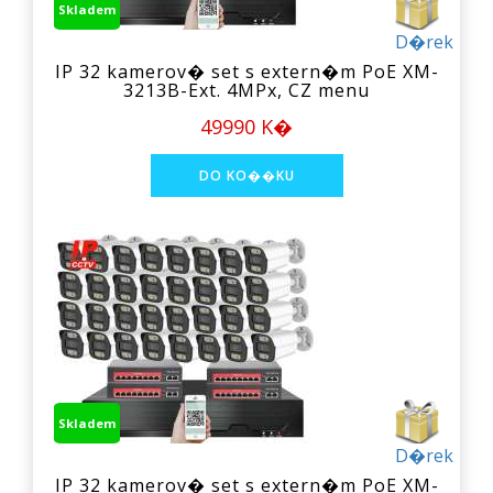
Skladem
D�rek
IP 32 kamerov� set s extern�m PoE XM-
3213B-Ext. 4MPx, CZ menu
49990 K�
Skladem
D�rek
IP 32 kamerov� set s extern�m PoE XM-