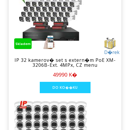
Skladem
D�rek
IP 32 kamerov� set s extern�m PoE XM-
3206B-Ext. 4MPx, CZ menu
49990 K�