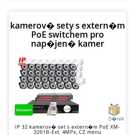
kamerov� sety s extern�m
PoE switchem pro
nap�jen� kamer
Skladem
D�rek
IP 32 kamerov� set s extern�m PoE XM-
3201B-Ext. 4MPx, CZ menu