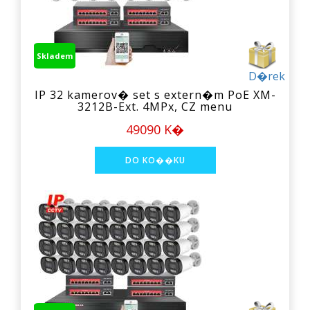
Skladem
D�rek
IP 32 kamerov� set s extern�m PoE XM-
3212B-Ext. 4MPx, CZ menu
49090 K�