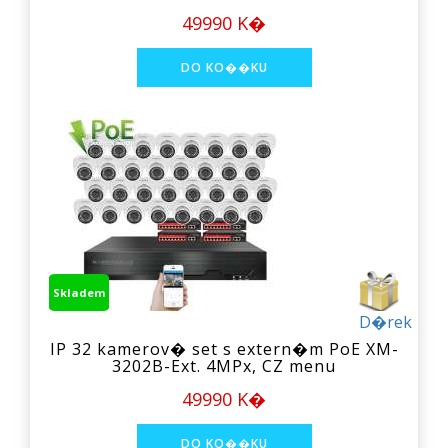
49990 K�
Skladem
D�rek
IP 32 kamerov� set s extern�m PoE XM-
3202B-Ext. 4MPx, CZ menu
49990 K�