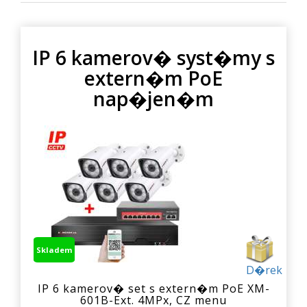
IP 6 kamerov� syst�my s
extern�m PoE
nap�jen�m
Skladem
D�rek
IP 6 kamerov� set s extern�m PoE XM-
601B-Ext. 4MPx, CZ menu