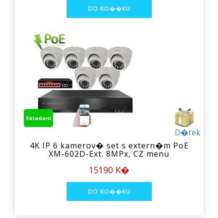
Skladem
D�rek
4K IP 6 kamerov� set s extern�m PoE
XM-602D-Ext. 8MPx, CZ menu
15190 K�