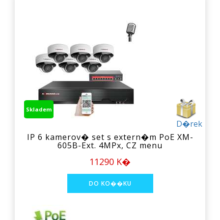
Skladem
D�rek
IP 6 kamerov� set s extern�m PoE XM-
605B-Ext. 4MPx, CZ menu
11290 K�