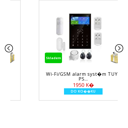
Skladem
Wi-Fi/GSM alarm syst�m TUYA
PS...
1950 K�