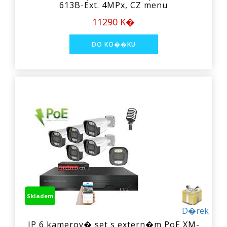
613B-Ext. 4MPx, CZ menu
11290 K�
Skladem
D�rek
IP 6 kamerov� set s extern�m PoE XM-