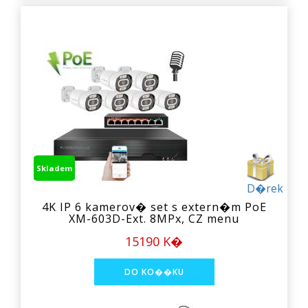
Skladem
D�rek
4K IP 6 kamerov� set s extern�m PoE
XM-603D-Ext. 8MPx, CZ menu
15190 K�