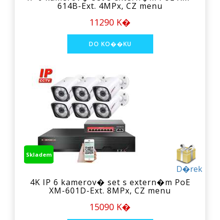
614B-Ext. 4MPx, CZ menu
11290 K�
Skladem
D�rek
4K IP 6 kamerov� set s extern�m PoE
XM-601D-Ext. 8MPx, CZ menu
15090 K�