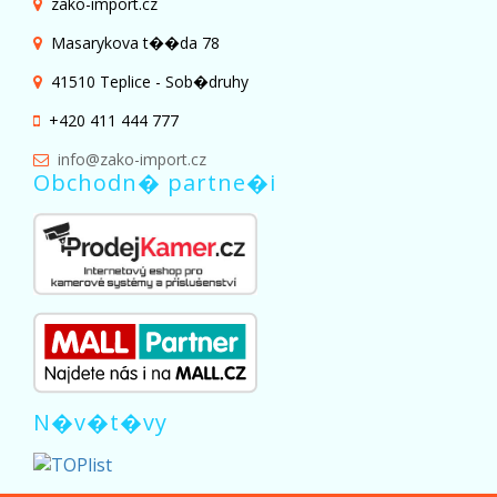
zako-import.cz
Masarykova t��da 78
41510 Teplice - Sob�druhy
+420 411 444 777
info@zako-import.cz
Obchodn� partne�i
N�v�t�vy