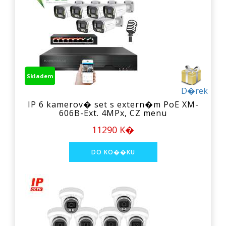
Skladem
D�rek
IP 6 kamerov� set s extern�m PoE XM-
606B-Ext. 4MPx, CZ menu
11290 K�