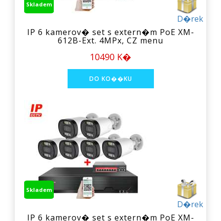
Skladem
D�rek
IP 6 kamerov� set s extern�m PoE XM-
612B-Ext. 4MPx, CZ menu
10490 K�
Skladem
D�rek
IP 6 kamerov� set s extern�m PoE XM-