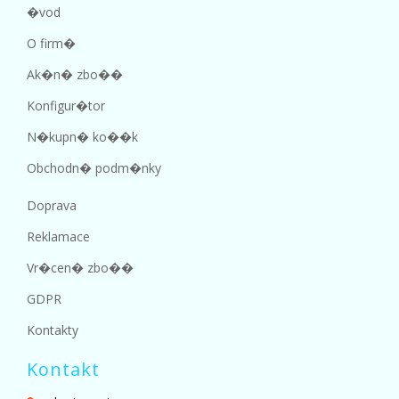
�vod
O firm�
Ak�n� zbo��
Konfigur�tor
N�kupn� ko��k
Obchodn� podm�nky
Doprava
Reklamace
Vr�cen� zbo��
GDPR
Kontakty
Kontakt