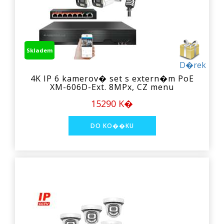
Skladem
D�rek
4K IP 6 kamerov� set s extern�m PoE
XM-606D-Ext. 8MPx, CZ menu
15290 K�