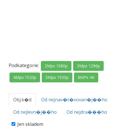
Podkategorie:
2Mpx 1080p
3Mpx 1296p
4Mpx 1520p
5Mpx 1920p
8MPx 4K
Obj.k�d
Od nejnav�t�vovan�j��ho
Od nejlevn�j��ho
Od nejdra���ho
Jen skladem