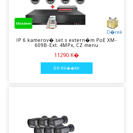
Skladem
D�rek
IP 6 kamerov� set s extern�m PoE XM-
609B-Ext. 4MPx, CZ menu
11290 K�