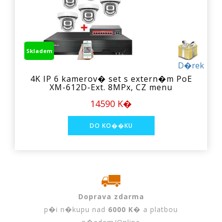
Skladem
D�rek
4K IP 6 kamerov� set s extern�m PoE
XM-612D-Ext. 8MPx, CZ menu
14590 K�
Doprava zdarma
p�i n�kupu nad
6000 K�
a platbou