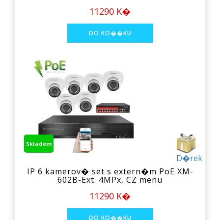
11290 K�
Skladem
D�rek
IP 6 kamerov� set s extern�m PoE XM-
602B-Ext. 4MPx, CZ menu
11290 K�