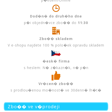
p�edem/Online
Dod�n� do druh�ho dne
p�i objedn�vce zbo�� do
11:30
Zbo�� skladem
V e-shopu najdete 100 % polo�ek opravdu skladem
�esk� firma
s heslem: N� z�kazn�k, n� p�n
Vr�cen� zbo��
s prodlou�enou mo�nost� ve 30denn� lh�t�
Zbo�� ve v�prodeji