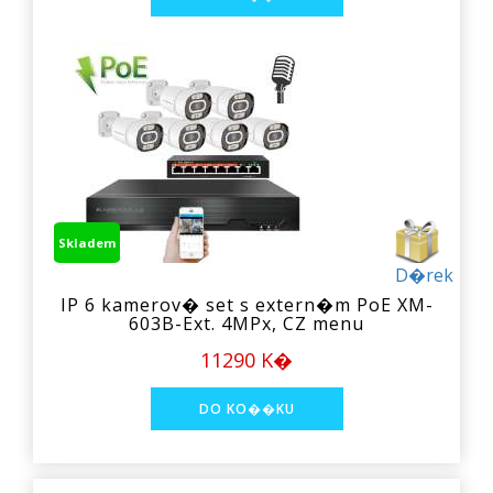
Skladem
D�rek
IP 6 kamerov� set s extern�m PoE XM-
603B-Ext. 4MPx, CZ menu
11290 K�