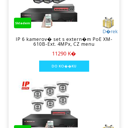
Skladem
D�rek
IP 6 kamerov� set s extern�m PoE XM-
610B-Ext. 4MPx, CZ menu
11290 K�