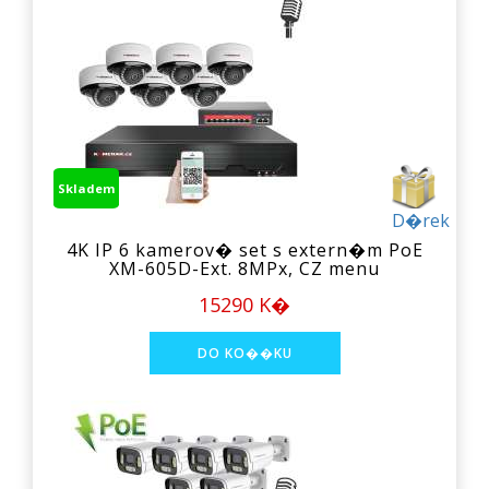
Skladem
D�rek
4K IP 6 kamerov� set s extern�m PoE
XM-605D-Ext. 8MPx, CZ menu
15290 K�