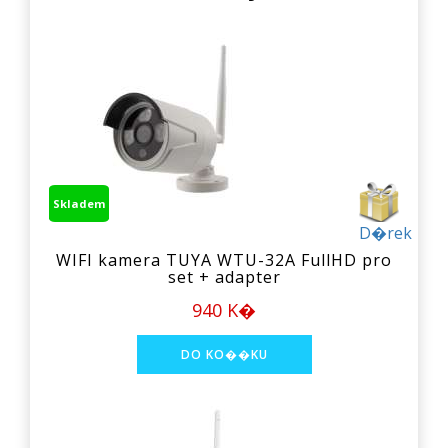
Skladem
D�rek
WIFI kamera TUYA WTU-32A FullHD pro
set + adapter
940 K�