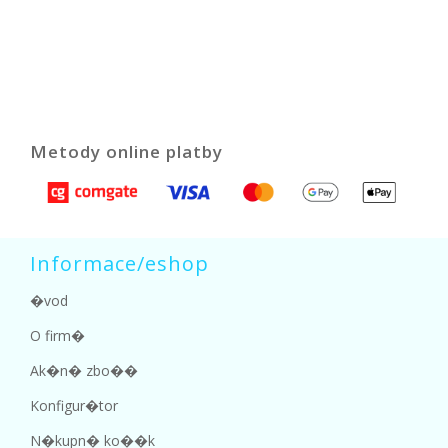
Metody online platby
Informace/eshop
�vod
O firm�
Ak�n� zbo��
Konfigur�tor
N�kupn� ko��k