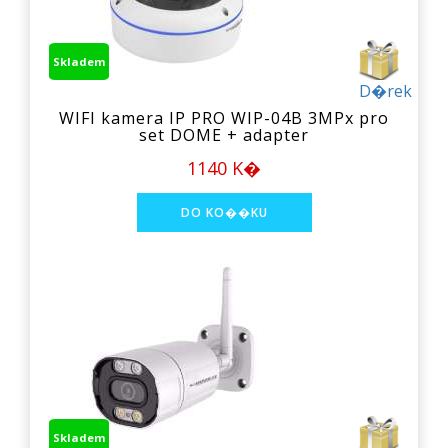
Skladem
D�rek
WIFI kamera IP PRO WIP-04B 3MPx pro
set DOME + adapter
1140 K�
Skladem