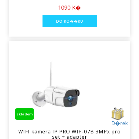
1090 K�
Skladem
D�rek
WIFI kamera IP PRO WIP-07B 3MPx pro
set + adapter