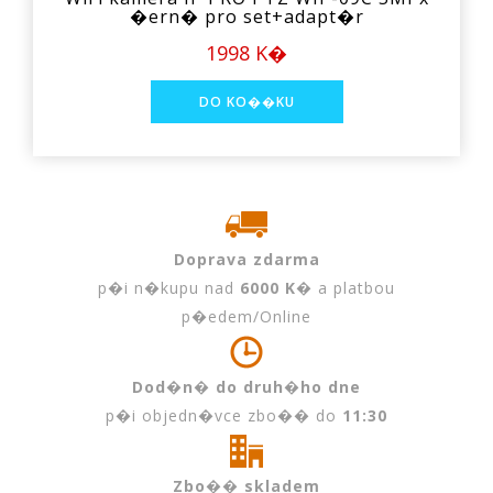
�ern� pro set+adapt�r
1998 K�
Doprava zdarma
p�i n�kupu nad
6000 K�
a platbou
p�edem/Online
Dod�n� do druh�ho dne
p�i objedn�vce zbo�� do
11:30
Zbo�� skladem