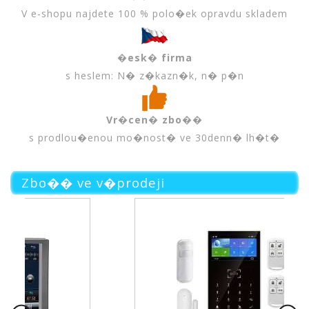
V e-shopu najdete 100 % polo�ek opravdu skladem
�esk� firma
s heslem: N� z�kazn�k, n� p�n
Vr�cen� zbo��
s prodlou�enou mo�nost� ve 30denn� lh�t�
Zbo�� ve v�prodeji