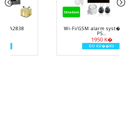
Skladem
Wi-Fi/GSM alarm syst�m TUYA
PS...
1950 K�