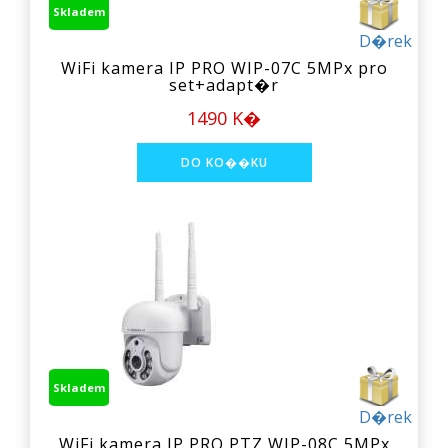
Skladem
D�rek
WiFi kamera IP PRO WIP-07C 5MPx pro
set+adapt�r
1490 K�
Skladem
D�rek
WiFi kamera IP PRO PTZ WIP-08C 5MPx