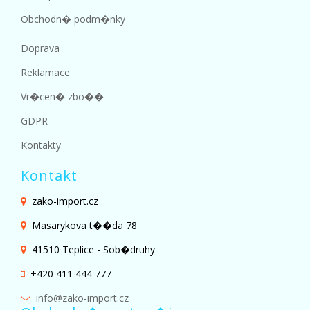
Obchodn� podm�nky
Doprava
Reklamace
Vr�cen� zbo��
GDPR
Kontakty
Kontakt
zako-import.cz
Masarykova t��da 78
41510 Teplice - Sob�druhy
+420 411 444 777
info@zako-import.cz