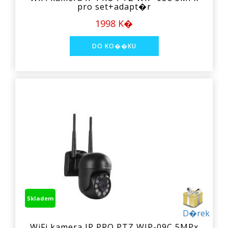
pro set+adapt�r
1998 K�
Skladem
D�rek
WiFi kamera IP PRO PTZ WIP-09C 5MPx