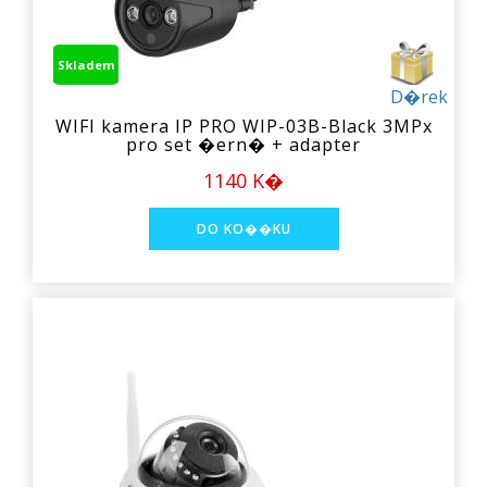
Skladem
D�rek
WIFI kamera IP PRO WIP-03B-Black 3MPx
pro set �ern� + adapter
1140 K�