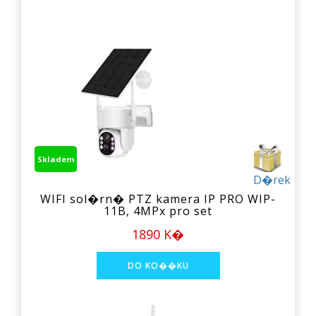
Skladem
D�rek
WIFI sol�rn� PTZ kamera IP PRO WIP-
11B, 4MPx pro set
1890 K�