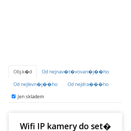
Obj.k�d
Od nejnav�t�vovan�j��ho
Od nejlevn�j��ho
Od nejdra���ho
Jen skladem
Wifi IP kamery do set�