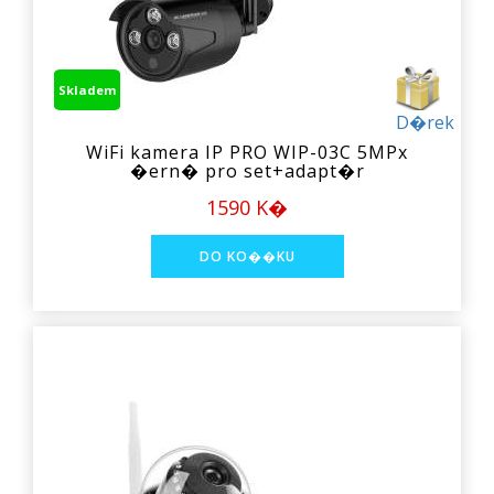
Skladem
D�rek
WiFi kamera IP PRO WIP-03C 5MPx
�ern� pro set+adapt�r
1590 K�