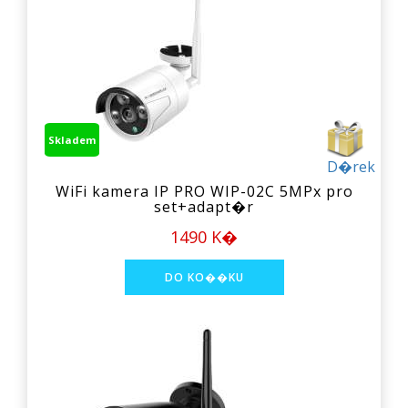
Skladem
D�rek
WiFi kamera IP PRO WIP-02C 5MPx pro
set+adapt�r
1490 K�