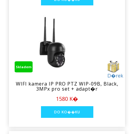
Skladem
D�rek
WIFI kamera IP PRO PTZ WIP-09B, Black,
3MPx pro set + adapt�r
1580 K�