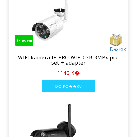
Skladem
D�rek
WIFI kamera IP PRO WIP-02B 3MPx pro
set + adapter
1140 K�