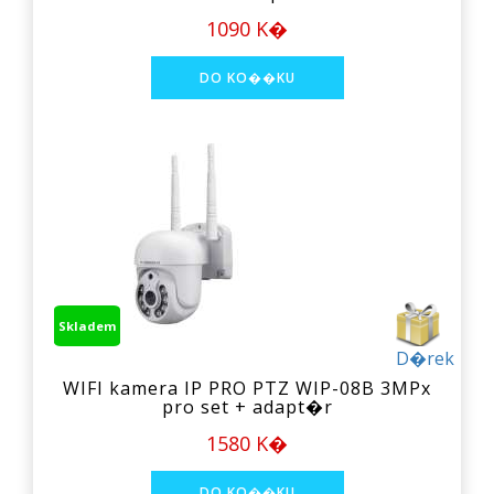
1090 K�
Skladem
D�rek
WIFI kamera IP PRO PTZ WIP-08B 3MPx
pro set + adapt�r
1580 K�