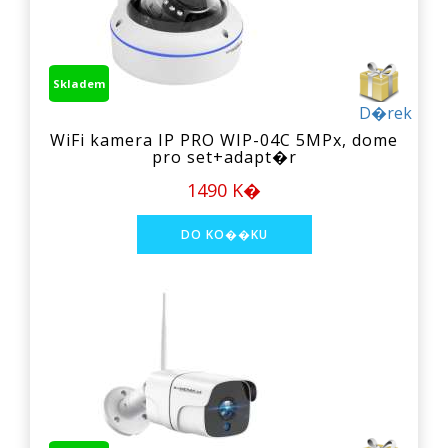
Skladem
D�rek
WiFi kamera IP PRO WIP-04C 5MPx, dome
pro set+adapt�r
1490 K�