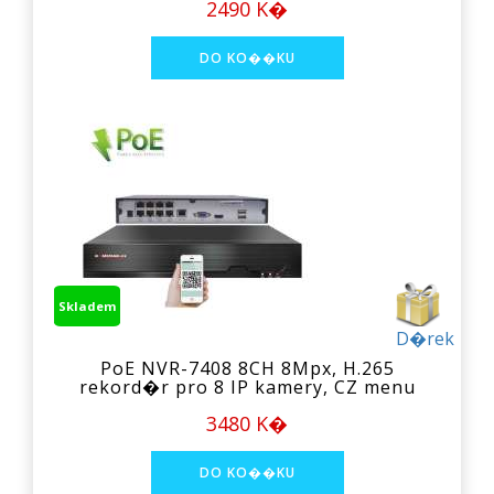
2490 K�
Skladem
D�rek
PoE NVR-7408 8CH 8Mpx, H.265
rekord�r pro 8 IP kamery, CZ menu
3480 K�