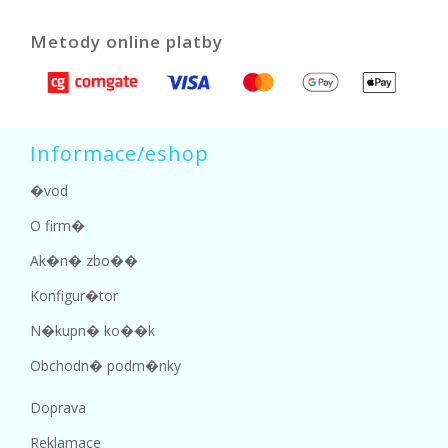
Metody online platby
Informace/eshop
�vod
O firm�
Ak�n� zbo��
Konfigur�tor
N�kupn� ko��k
Obchodn� podm�nky
Doprava
Reklamace