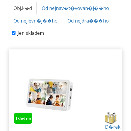
Obj.k�d
Od nejnav�t�vovan�j��ho
Od nejlevn�j��ho
Od nejdra���ho
Jen skladem
Skladem
D�rek