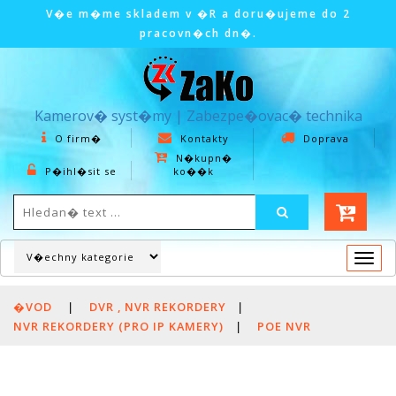
V�e m�me skladem v �R a doru�ujeme do 2
pracovn�ch dn�.
Kamerov� syst�my | Zabezpe�ovac� technika
O firm�
Kontakty
Doprava
N�kupn�
P�ihl�sit se
ko��k
Togg
navi
�VOD
|
DVR , NVR REKORDERY
|
NVR REKORDERY (PRO IP KAMERY)
|
POE NVR