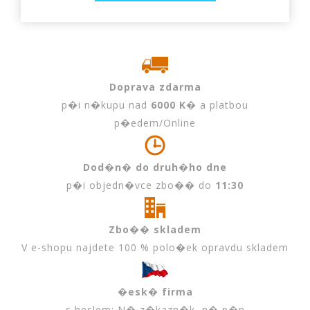
Doprava zdarma
p�i n�kupu nad
6000 K�
a platbou
p�edem/Online
Dod�n� do druh�ho dne
p�i objedn�vce zbo�� do
11:30
Zbo�� skladem
V e-shopu najdete 100 % polo�ek opravdu skladem
�esk� firma
s heslem: N� z�kazn�k, n� p�n