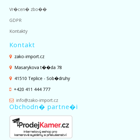
Vr�cen� zbo��
GDPR
Kontakty
Kontakt
zako-import.cz
Masarykova t��da 78
41510 Teplice - Sob�druhy
+420 411 444 777
info@zako-import.cz
Obchodn� partne�i