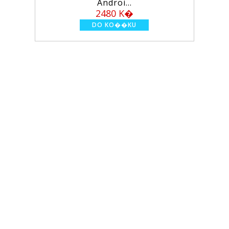
Androi...
2480 K�