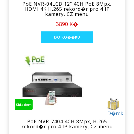
PoE NVR-04LCD 12" 4CH PoE 8Mpx,
HDMI 4K H.265 rekord�r pro 4 IP
kamery, CZ menu
3890 K�
Skladem
D�rek
PoE NVR-7404 4CH 8Mpx, H.265
rekord�r pro 4 IP kamery, CZ menu