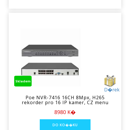
Skladem
D�rek
Poe NVR-7416 16CH 8Mpx, H265
rekorder pro 16 IP kamer, CZ menu
8980 K�