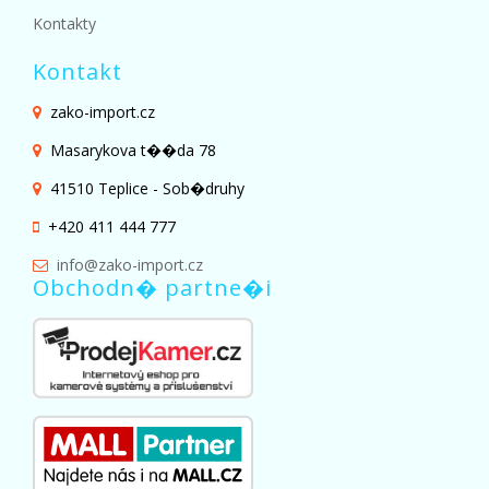
Kontakty
Kontakt
zako-import.cz
Masarykova t��da 78
41510 Teplice - Sob�druhy
+420 411 444 777
info@zako-import.cz
Obchodn� partne�i