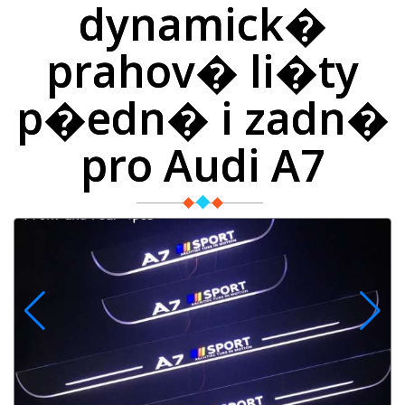
dynamick�
prahov� li�ty
p�edn� i zadn�
pro Audi A7