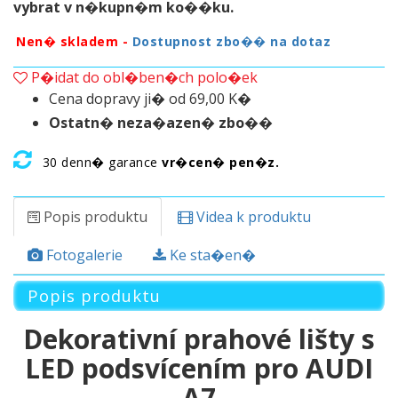
vybrat v n�kupn�m ko��ku.
Nen� skladem -
Dostupnost zbo�� na dotaz
P�idat do obl�ben�ch polo�ek
Cena dopravy ji� od 69,00 K�
Ostatn� neza�azen� zbo��
30 denn� garance
vr�cen� pen�z.
Popis produktu
Videa k produktu
Fotogalerie
Ke sta�en�
Popis produktu
Dekorativní prahové lišty s
LED podsvícením pro AUDI
A7