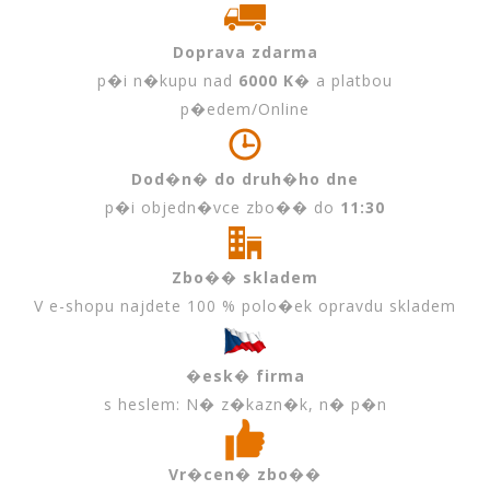
Doprava zdarma
p�i n�kupu nad
6000 K�
a platbou
p�edem/Online
Dod�n� do druh�ho dne
p�i objedn�vce zbo�� do
11:30
Zbo�� skladem
V e-shopu najdete 100 % polo�ek opravdu skladem
�esk� firma
s heslem: N� z�kazn�k, n� p�n
Vr�cen� zbo��