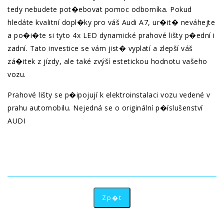
tedy nebudete pot�ebovat pomoc odborníka. Pokud
hledáte kvalitní dopl�ky pro váš Audi A7, ur�it� neváhejte
a po�i�te si tyto 4x LED dynamické prahové lišty p�ední i
zadní. Tato investice se vám jist� vyplatí a zlepší váš
zá�itek z jízdy, ale také zvýší estetickou hodnotu vašeho
vozu.
Prahové lišty se p�ipojují k elektroinstalaci vozu vedené v
prahu automobilu. Nejedná se o originální p�íslušenství
AUDI