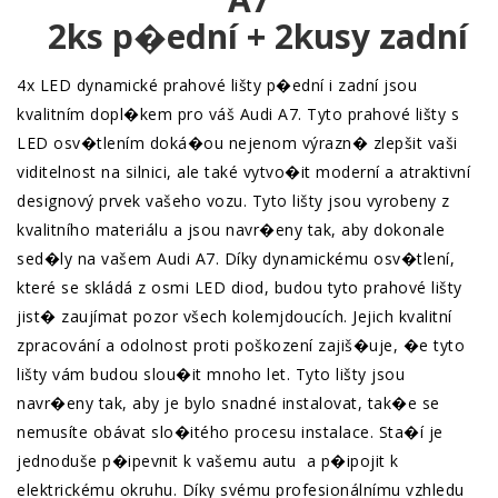
2ks p�ední + 2kusy zadní
4x LED dynamické prahové lišty p�ední i zadní jsou
kvalitním dopl�kem pro váš Audi A7. Tyto prahové lišty s
LED osv�tlením doká�ou nejenom výrazn� zlepšit vaši
viditelnost na silnici, ale také vytvo�it moderní a atraktivní
designový prvek vašeho vozu. Tyto lišty jsou vyrobeny z
kvalitního materiálu a jsou navr�eny tak, aby dokonale
sed�ly na vašem Audi A7. Díky dynamickému osv�tlení,
které se skládá z osmi LED diod, budou tyto prahové lišty
jist� zaujímat pozor všech kolemjdoucích. Jejich kvalitní
zpracování a odolnost proti poškození zajiš�uje, �e tyto
lišty vám budou slou�it mnoho let. Tyto lišty jsou
navr�eny tak, aby je bylo snadné instalovat, tak�e se
nemusíte obávat slo�itého procesu instalace. Sta�í je
jednoduše p�ipevnit k vašemu autu a p�ipojit k
elektrickému okruhu. Díky svému profesionálnímu vzhledu