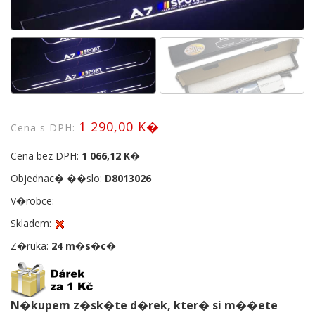
1 290,00 K�
Cena s DPH:
Cena bez DPH:
1 066,12 K�
Objednac� ��slo:
D8013026
V�robce:
Skladem:
Z�ruka:
24 m�s�c�
N�kupem z�sk�te d�rek, kter� si m��ete