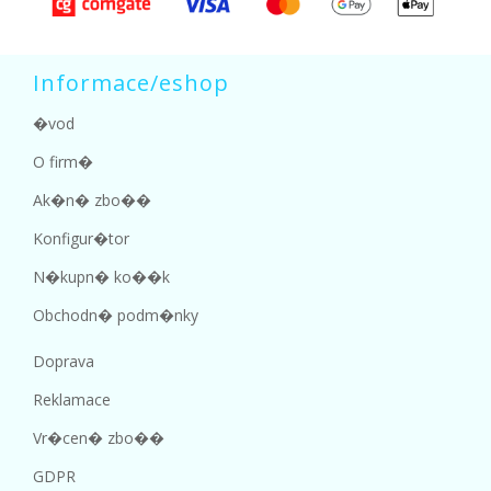
Informace/eshop
�vod
O firm�
Ak�n� zbo��
Konfigur�tor
N�kupn� ko��k
Obchodn� podm�nky
Doprava
Reklamace
Vr�cen� zbo��
GDPR