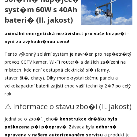
syst�m 60W s 40Ah
bateri� (II. jakost)
aximální energetická nezávislost pro vaše bezpe�í –
nyní za zvýhodn�nou cenu!
Tento výkonný solární systém je navr�en pro nep�etr�itý
provoz CCTV kamer, Wi-Fi router� a dalších za�ízení na
místech, kde není dostupná elektrická sí� (farmy,
staveništ�, chaty). Díky monokrystalickému panelu a
velkokapacitní baterii zajistí chod vaší techniky 24/7 po celý
rok.
⚠️ Informace o stavu zbo�í (II. jakost)
Jedná se o zbo�í, jeho�
konstrukce dr�áku byla
poškozena p�i p�eprav�
. Závada byla
odborn�
opravena v našem autorizovaném servisu
a produkt je