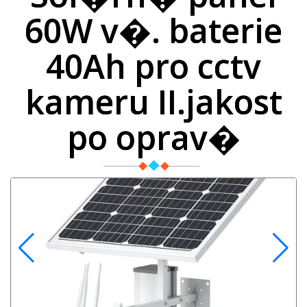
60W v�. baterie
40Ah pro cctv
kameru II.jakost
po oprav�