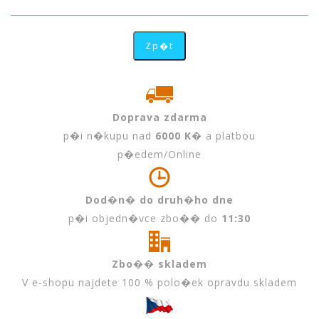
Doprava zdarma
p�i n�kupu nad
6000 K�
a platbou
p�edem/Online
Dod�n� do druh�ho dne
p�i objedn�vce zbo�� do
11:30
Zbo�� skladem
V e-shopu najdete 100 % polo�ek opravdu skladem