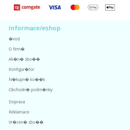
Informace/eshop
�vod
O firm�
Ak�n� zbo��
Konfigur�tor
N�kupn� ko��k
Obchodn� podm�nky
Doprava
Reklamace
Vr�cen� zbo��