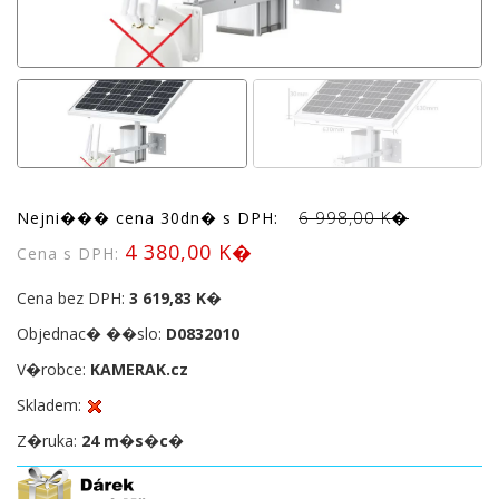
6 998,00 K�
Nejni��� cena 30dn� s DPH:
4 380,00 K�
Cena s DPH:
Cena bez DPH:
3 619,83 K�
Objednac� ��slo:
D0832010
V�robce:
KAMERAK.cz
Skladem:
Z�ruka:
24 m�s�c�