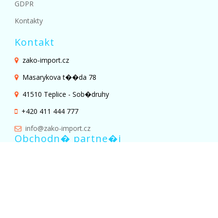
GDPR
Kontakty
Kontakt
zako-import.cz
Masarykova t��da 78
41510 Teplice - Sob�druhy
+420 411 444 777
info@zako-import.cz
Obchodn� partne�i