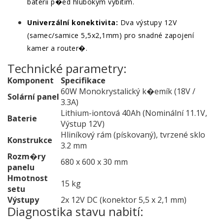
baterii p�ed hlubokým vybitím.
Univerzální konektivita:
Dva výstupy 12V
(samec/samice 5,5x2,1mm) pro snadné zapojení
kamer a router�.
Technické parametry:
Komponent
Specifikace
60W Monokrystalický k�emík (18V /
Solární panel
3.3A)
Lithium-iontová 40Ah (Nominální 11.1V,
Baterie
Výstup 12V)
Hliníkový rám (pískovaný), tvrzené sklo
Konstrukce
3.2 mm
Rozm�ry
680 x 600 x 30 mm
panelu
Hmotnost
15 kg
setu
Výstupy
2x 12V DC (konektor 5,5 x 2,1 mm)
Diagnostika stavu nabití: