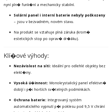
nyní pln� funk�ní a mechanicky stabilní.
Solární panel i interní baterie nebyly poškozeny
– jsou v bezvadném, novém stavu.
Na produkt se vztahuje plná záruka (krom�
estetických stop po oprav� dr�áku).
Klí�ové výhody:
Nezávislost na síti:
Ideální pro odlehlé objekty bez
elekt�iny.
Vysoká ú�innost:
Monokrystalický panel efektivn�
dobíjí i p�i horších sv�telných podmínkách.
Ochrana baterie:
Integrovaný systém
automatického vypnutí p�i poklesu pod 9,5 V chrání