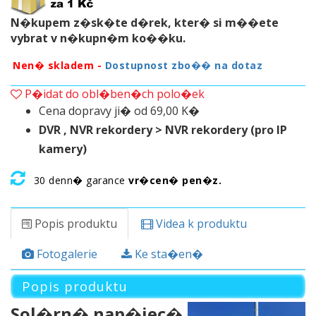
N�kupem z�sk�te d�rek, kter� si m��ete
vybrat v n�kupn�m ko��ku.
Nen� skladem -
Dostupnost zbo�� na dotaz
P�idat do obl�ben�ch polo�ek
Cena dopravy ji� od 69,00 K�
DVR , NVR rekordery > NVR rekordery (pro IP
kamery)
30 denn� garance
vr�cen� pen�z.
Popis produktu
Videa k produktu
Fotogalerie
Ke sta�en�
Popis produktu
Sol�rn� nap�jec�