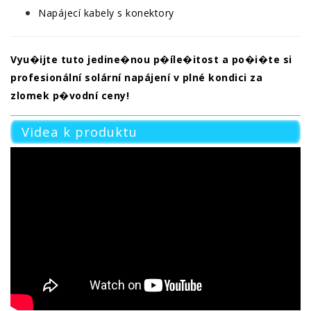
Napájecí kabely s konektory
Vyu�ijte tuto jedine�nou p�íle�itost a po�i�te si
profesionální solární napájení v plné kondici za
zlomek p�vodní ceny!
Videa k produktu