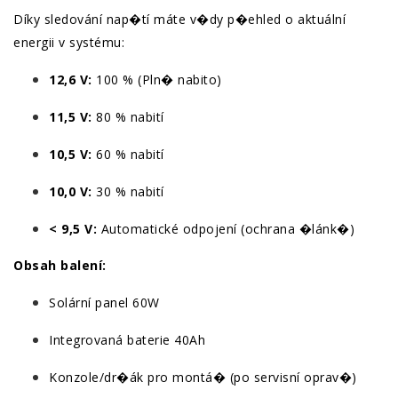
Díky sledování nap�tí máte v�dy p�ehled o aktuální
energii v systému:
12,6 V:
100 % (Pln� nabito)
11,5 V:
80 % nabití
10,5 V:
60 % nabití
10,0 V:
30 % nabití
< 9,5 V:
Automatické odpojení (ochrana �lánk�)
Obsah balení:
Solární panel 60W
Integrovaná baterie 40Ah
Konzole/dr�ák pro montá� (po servisní oprav�)