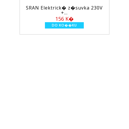
SRAN Elektrick� z�suvka 230V
+...
156 K�