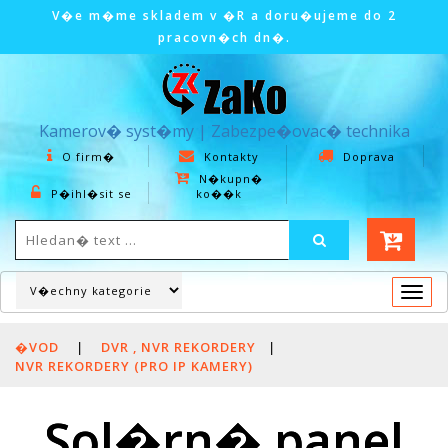
V�e m�me skladem v �R a doru�ujeme do 2
pracovn�ch dn�.
Kamerov� syst�my | Zabezpe�ovac� technika
O firm�
Kontakty
Doprava
N�kupn�
P�ihl�sit se
ko��k
Togg
navi
�VOD
|
DVR , NVR REKORDERY
|
NVR REKORDERY (PRO IP KAMERY)
Sol�rn� panel