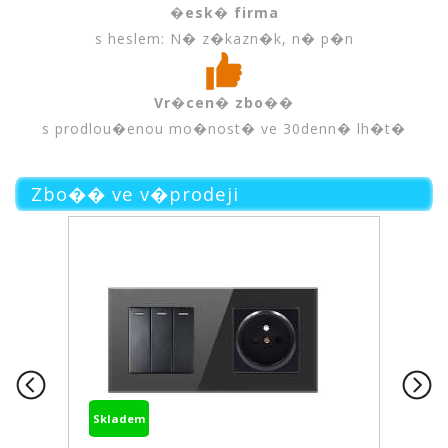
�esk� firma
s heslem: N� z�kazn�k, n� p�n
Vr�cen� zbo��
s prodlou�enou mo�nost� ve 30denn� lh�t�
Zbo�� ve v�prodeji
Skladem