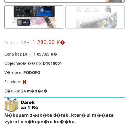
1 280,00 K�
Cena s DPH:
Cena bez DPH:
1 057,85 K�
Objednac� ��slo:
D1010001
V�robce:
PODOFO
Skladem:
Z�ruka:
24 m�s�c�
N�kupem z�sk�te d�rek, kter� si m��ete
vybrat v n�kupn�m ko��ku.