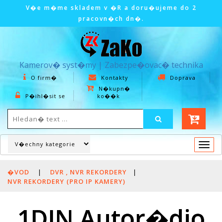
V�e m�me skladem v �R a doru�ujeme do 2
pracovn�ch dn�.
Kamerov� syst�my | Zabezpe�ovac� technika
O firm�
Kontakty
Doprava
N�kupn�
P�ihl�sit se
ko��k
Togg
navi
�VOD
|
DVR , NVR REKORDERY
|
NVR REKORDERY (PRO IP KAMERY)
1DIN Autor�dio