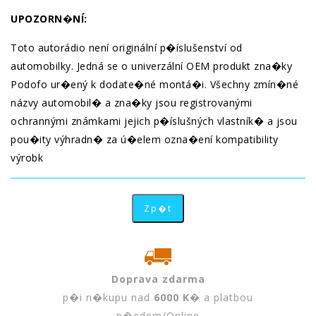
UPOZORN�NÍ:
Toto autorádio není originální p�íslušenství od
automobilky. Jedná se o univerzální OEM produkt zna�ky
Podofo ur�ený k dodate�né montá�i. Všechny zmín�né
názvy automobil� a zna�ky jsou registrovanými
ochrannými známkami jejich p�íslušných vlastník� a jsou
pou�ity výhradn� za ú�elem ozna�ení kompatibility
výrobk
Doprava zdarma
p�i n�kupu nad
6000 K�
a platbou
p�edem/Online