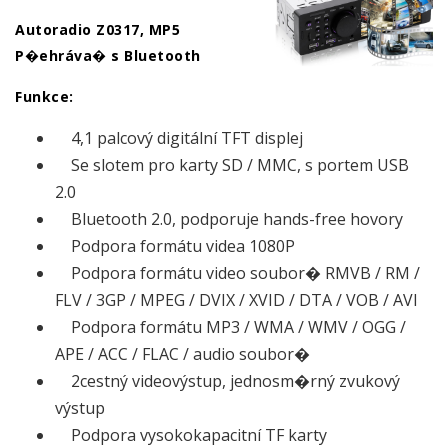
Autoradio Z0317, MP5
P�ehráva� s Bluetooth
Funkce:
4,1 palcový digitální TFT displej
Se slotem pro karty SD / MMC, s portem USB
2.0
Bluetooth 2.0, podporuje hands-free hovory
Podpora formátu videa 1080P
Podpora formátu video soubor� RMVB / RM /
FLV / 3GP / MPEG / DVIX / XVID / DTA / VOB / AVI
Podpora formátu MP3 / WMA / WMV / OGG /
APE / ACC / FLAC / audio soubor�
2cestný videovýstup, jednosm�rný zvukový
výstup
Podpora vysokokapacitní TF karty