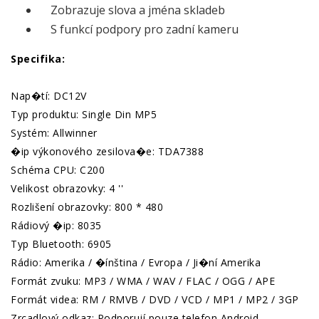
Zobrazuje slova a jména skladeb
S funkcí podpory pro zadní kameru
Specifika:
Nap�tí: DC12V
Typ produktu: Single Din MP5
Systém: Allwinner
�ip výkonového zesilova�e: TDA7388
Schéma CPU: C200
Velikost obrazovky: 4 ''
Rozlišení obrazovky: 800 * 480
Rádiový �ip: 8035
Typ Bluetooth: 6905
Rádio: Amerika / �ínština / Evropa / Ji�ní Amerika
Formát zvuku: MP3 / WMA / WAV / FLAC / OGG / APE
Formát videa: RM / RMVB / DVD / VCD / MP1 / MP2 / 3GP
Zrcadlový odkaz: Podporují pouze telefon Android