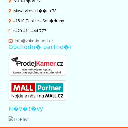
zako-import.cz
Masarykova t��da 78
41510 Teplice - Sob�druhy
+420 411 444 777
info@zako-import.cz
Obchodn� partne�i
N�v�t�vy