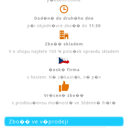
Dod�n� do druh�ho dne
p�i objedn�vce zbo�� do
11:30
Zbo�� skladem
V e-shopu najdete 100 % polo�ek opravdu skladem
�esk� firma
s heslem: N� z�kazn�k, n� p�n
Vr�cen� zbo��
s prodlou�enou mo�nost� ve 30denn� lh�t�
Zbo�� ve v�prodeji