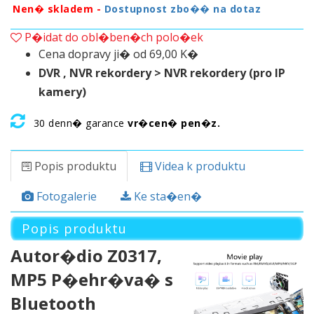
Nen� skladem -
Dostupnost zbo�� na dotaz
P�idat do obl�ben�ch polo�ek
Cena dopravy ji� od 69,00 K�
DVR , NVR rekordery > NVR rekordery (pro IP
kamery)
30 denn� garance
vr�cen� pen�z.
Popis produktu
Videa k produktu
Fotogalerie
Ke sta�en�
Popis produktu
Autor�dio Z0317,
MP5 P�ehr�va� s
Bluetooth