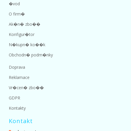
�vod
O firm�
Ak�n� zbo��
Konfigur�tor
N�kupn� ko��k
Obchodn� podm�nky
Doprava
Reklamace
Vr�cen� zbo��
GDPR
Kontakty
Kontakt