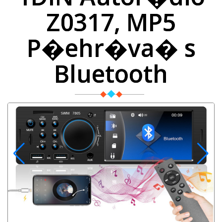
Z0317, MP5
P�ehr�va� s
Bluetooth