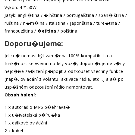
Výkon: 4 * 50W
Jazyk: angli�tina / �ínština / portugalština / špan�lština /
ruština / n�m�ina / italština / japonština / ture�tina /
francouzština /
�eština
/ polština
Doporu�ujeme:
Jeliko� nemusí být zaru�ena 100% kompatibilita a
funk�nost se všemi modely voz�, doporu�ujeme v�dy
nejd�íve za�ízení p�ipojit a odzkoušet všechny funkce
(nap�. ovládání z volantu, aktivace rádia, atd…) a a� po
úsp�šném odzkoušení rádio namontovat.
Obsah balení:
1 x autorádio MP5 p�ehráva�
1 x u�ivatelská p�íru�ka
1 x dálkové ovládání
2 x kabel