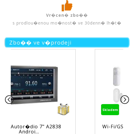
Vr�cen� zbo��
s prodlou�enou mo�nost� ve 30denn� lh�t�
Zbo�� ve v�prodeji
Skladem
Wi-Fi/GSM alarm syst�m TUYA
PS...