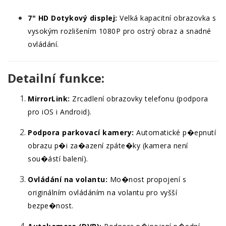
7" HD Dotykový displej:
Velká kapacitní obrazovka s
vysokým rozlišením 1080P pro ostrý obraz a snadné
ovládání.
Detailní funkce:
MirrorLink:
Zrcadlení obrazovky telefonu (podpora
pro iOS i Android).
Podpora parkovací kamery:
Automatické p�epnutí
obrazu p�i za�azení zpáte�ky (kamera není
sou�ástí balení).
Ovládání na volantu:
Mo�nost propojení s
originálním ovládáním na volantu pro vyšší
bezpe�nost.