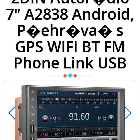
7" A2838 Android,
P�ehr�va� s
GPS WIFI BT FM
Phone Link USB