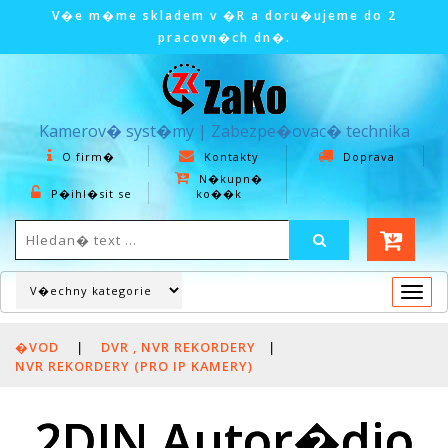
V�e m�me skladem v �R a doru�ujeme do 2
pracovn�ch dn�.
Kamerov� syst�my | Zabezpe�ovac� technika
O firm�
Kontakty
Doprava
N�kupn�
P�ihl�sit se
ko��k
Togg
navi
�VOD
|
DVR , NVR REKORDERY
|
NVR REKORDERY (PRO IP KAMERY)
2DIN Autor�dio