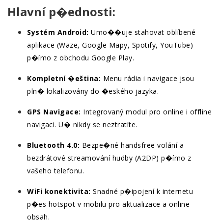
Hlavní p�ednosti:
Systém Android:
Umo��uje stahovat oblíbené
aplikace (Waze, Google Mapy, Spotify, YouTube)
p�ímo z obchodu Google Play.
Kompletní �eština:
Menu rádia i navigace jsou
pln� lokalizovány do �eského jazyka.
GPS Navigace:
Integrovaný modul pro online i offline
navigaci. U� nikdy se neztratíte.
Bluetooth 4.0:
Bezpe�né handsfree volání a
bezdrátové streamování hudby (A2DP) p�ímo z
vašeho telefonu.
WiFi konektivita:
Snadné p�ipojení k internetu
p�es hotspot v mobilu pro aktualizace a online
obsah.