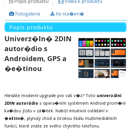
Popis produktu
Videa k produktu
Fotogalerie
Ke sta�en�
Popis produktu
Univerz�ln� 2DIN
autor�dio s
Androidem, GPS a
�e�tinou
Hledáte moderní upgrade pro váš v�z? Toto
univerzální
2DIN autorádio
s opera�ním systémem Android prom�ní
ka�dou jízdu v zá�itek. Nabízí intuitivní ovládání v
�eštin�
, plynulý chod a širokou škálu multimediálních
funkcí, které znáte ze svého chytrého telefonu.