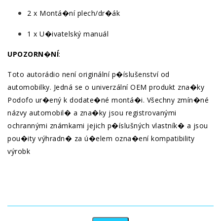
2 x Montá�ní plech/dr�ák
1 x U�ivatelský manuál
UPOZORN�NÍ
:
Toto autorádio není originální p�íslušenství od
automobilky. Jedná se o univerzální OEM produkt zna�ky
Podofo ur�ený k dodate�né montá�i. Všechny zmín�né
názvy automobil� a zna�ky jsou registrovanými
ochrannými známkami jejich p�íslušných vlastník� a jsou
pou�ity výhradn� za ú�elem ozna�ení kompatibility
výrobk