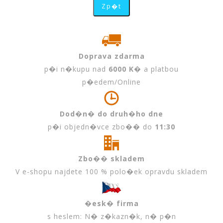
Doprava zdarma
p�i n�kupu nad
6000 K�
a platbou
p�edem/Online
Dod�n� do druh�ho dne
p�i objedn�vce zbo�� do
11:30
Zbo�� skladem
V e-shopu najdete 100 % polo�ek opravdu skladem
�esk� firma
s heslem: N� z�kazn�k, n� p�n