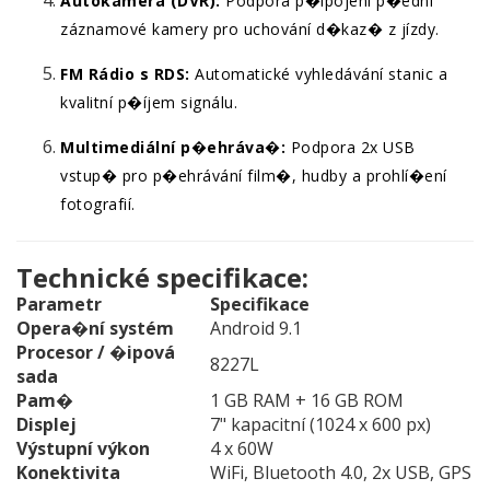
Autokamera (DVR):
Podpora p�ipojení p�ední
záznamové kamery pro uchování d�kaz� z jízdy.
FM Rádio s RDS:
Automatické vyhledávání stanic a
kvalitní p�íjem signálu.
Multimediální p�ehráva�:
Podpora 2x USB
vstup� pro p�ehrávání film�, hudby a prohlí�ení
fotografií.
Technické specifikace:
Parametr
Specifikace
Opera�ní systém
Android 9.1
Procesor / �ipová
8227L
sada
Pam�
1 GB RAM + 16 GB ROM
Displej
7" kapacitní (1024 x 600 px)
Výstupní výkon
4 x 60W
Konektivita
WiFi, Bluetooth 4.0, 2x USB, GPS