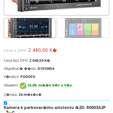
2 480,00 K�
Cena s DPH:
Cena bez DPH:
2 049,59 K�
Objednac� ��slo:
D1010054
V�robce:
PODOFO
Skladem:
10.08. m��e b�t u V�s.
Z�ruka:
24 m�s�c�
Kamera k parkovac�mu asistentu 4LED, R0003A2P