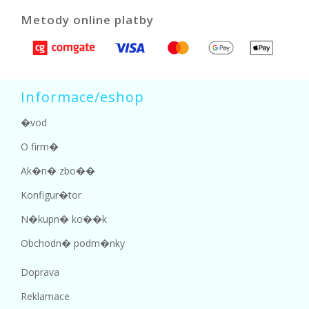
Metody online platby
Informace/eshop
�vod
O firm�
Ak�n� zbo��
Konfigur�tor
N�kupn� ko��k
Obchodn� podm�nky
Doprava
Reklamace