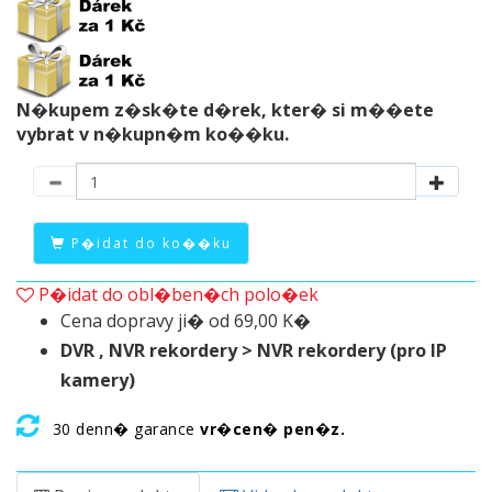
N�kupem z�sk�te d�rek, kter� si m��ete
vybrat v n�kupn�m ko��ku.
P�idat do ko��ku
P�idat do obl�ben�ch polo�ek
Cena dopravy ji� od 69,00 K�
DVR , NVR rekordery > NVR rekordery (pro IP
kamery)
30 denn� garance
vr�cen� pen�z.