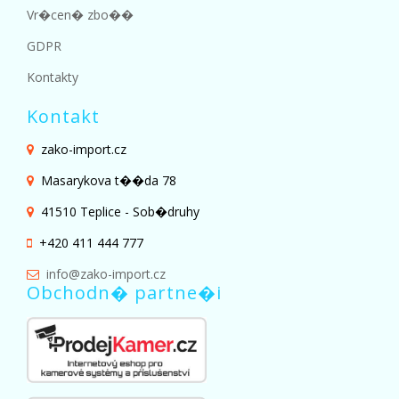
Vr�cen� zbo��
GDPR
Kontakty
Kontakt
zako-import.cz
Masarykova t��da 78
41510 Teplice - Sob�druhy
+420 411 444 777
info@zako-import.cz
Obchodn� partne�i