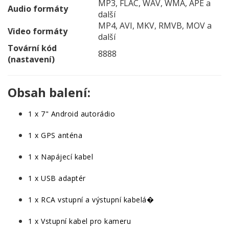
MP3, FLAC, WAV, WMA, APE a
Audio formáty
další
MP4, AVI, MKV, RMVB, MOV a
Video formáty
další
Tovární kód
8888
(nastavení)
Obsah balení:
1 x 7" Android autorádio
1 x GPS anténa
1 x Napájecí kabel
1 x USB adaptér
1 x RCA vstupní a výstupní kabelá�
1 x Vstupní kabel pro kameru