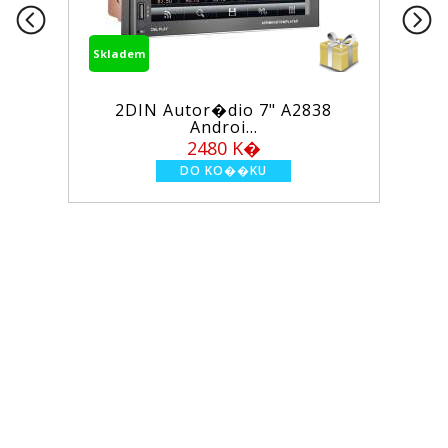
Skladem
2DIN Autor�dio 7" A2838
Androi...
2480 K�