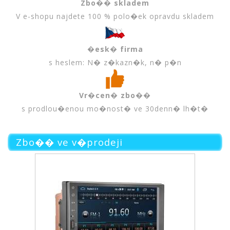
Zbo�� skladem
V e-shopu najdete 100 % polo�ek opravdu skladem
�esk� firma
s heslem: N� z�kazn�k, n� p�n
Vr�cen� zbo��
s prodlou�enou mo�nost� ve 30denn� lh�t�
Zbo�� ve v�prodeji