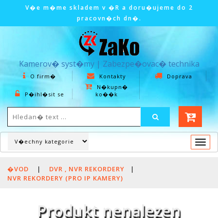
V�e m�me skladem v �R a doru�ujeme do 2
pracovn�ch dn�.
Kamerov� syst�my | Zabezpe�ovac� technika
O firm�
Kontakty
Doprava
N�kupn�
P�ihl�sit se
ko��k
Togg
navi
�VOD
|
DVR , NVR REKORDERY
|
NVR REKORDERY (PRO IP KAMERY)
Produkt nenalezen