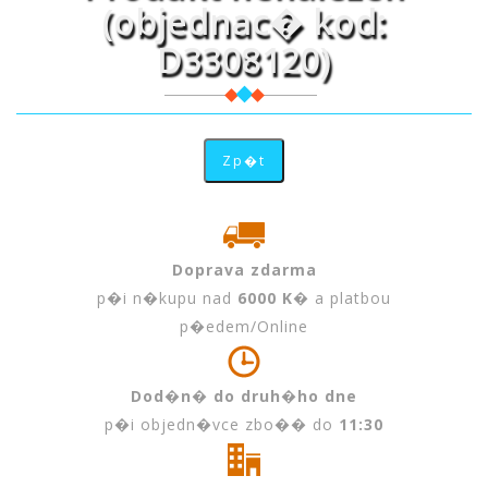
(objednac� kod:
D3308120)
Doprava zdarma
p�i n�kupu nad
6000 K�
a platbou
p�edem/Online
Dod�n� do druh�ho dne
p�i objedn�vce zbo�� do
11:30