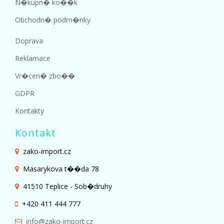
N�kupn� ko��k
Obchodn� podm�nky
Doprava
Reklamace
Vr�cen� zbo��
GDPR
Kontakty
Kontakt
zako-import.cz
Masarykova t��da 78
41510 Teplice - Sob�druhy
+420 411 444 777
info@zako-import.cz