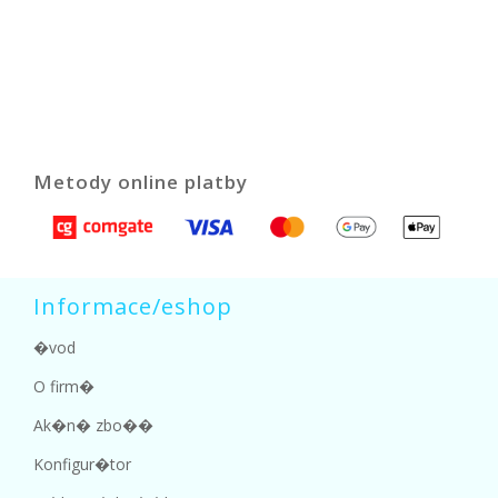
Metody online platby
Informace/eshop
�vod
O firm�
Ak�n� zbo��
Konfigur�tor