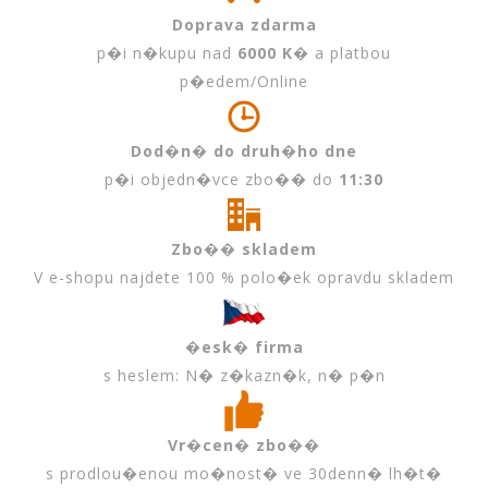
Doprava zdarma
p�i n�kupu nad
6000 K�
a platbou
p�edem/Online
Dod�n� do druh�ho dne
p�i objedn�vce zbo�� do
11:30
Zbo�� skladem
V e-shopu najdete 100 % polo�ek opravdu skladem
�esk� firma
s heslem: N� z�kazn�k, n� p�n
Vr�cen� zbo��
s prodlou�enou mo�nost� ve 30denn� lh�t�