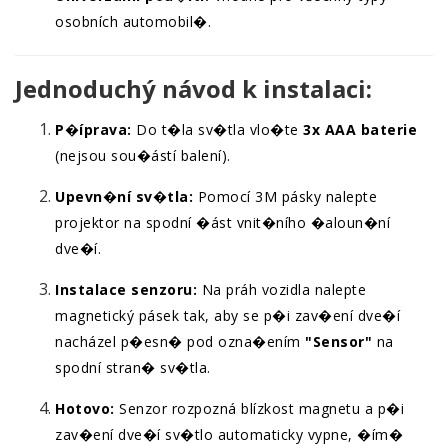
osobních automobil�.
Jednoduchý návod k instalaci:
P�íprava:
Do t�la sv�tla vlo�te
3x AAA baterie
(nejsou sou�ástí balení).
Upevn�ní sv�tla:
Pomocí 3M pásky nalepte
projektor na spodní �ást vnit�ního �aloun�ní
dve�í.
Instalace senzoru:
Na práh vozidla nalepte
magnetický pásek tak, aby se p�i zav�ení dve�í
nacházel p�esn� pod ozna�ením
"Sensor"
na
spodní stran� sv�tla.
Hotovo:
Senzor rozpozná blízkost magnetu a p�i
zav�ení dve�í sv�tlo automaticky vypne, �ím�