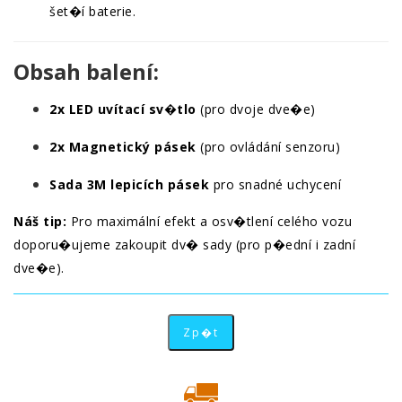
šet�í baterie.
Obsah balení:
2x LED uvítací sv�tlo
(pro dvoje dve�e)
2x Magnetický pásek
(pro ovládání senzoru)
Sada 3M lepicích pásek
pro snadné uchycení
Náš tip:
Pro maximální efekt a osv�tlení celého vozu
doporu�ujeme zakoupit dv� sady (pro p�ední i zadní
dve�e).