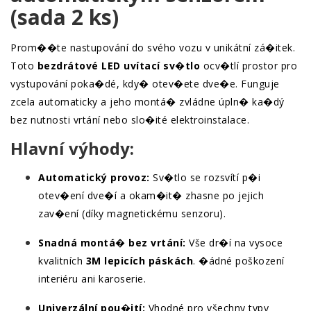
(sada 2 ks)
Prom��te nastupování do svého vozu v unikátní zá�itek.
Toto
bezdrátové LED uvítací sv�tlo
ocv�tlí prostor pro
vystupování poka�dé, kdy� otev�ete dve�e. Funguje
zcela automaticky a jeho montá� zvládne úpln� ka�dý
bez nutnosti vrtání nebo slo�ité elektroinstalace.
Hlavní výhody:
Automatický provoz:
Sv�tlo se rozsvítí p�i
otev�ení dve�í a okam�it� zhasne po jejich
zav�ení (díky magnetickému senzoru).
Snadná montá� bez vrtání:
Vše dr�í na vysoce
kvalitních
3M lepicích páskách
. �ádné poškození
interiéru ani karoserie.
Univerzální pou�ití:
Vhodné pro všechny typy