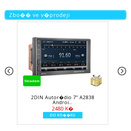
Zbo�� ve v�prodeji
Skladem
utor�dio 7" A2838
Wi-Fi/GSM alarm 
Androi...
PS...
2480 K�
1950 K