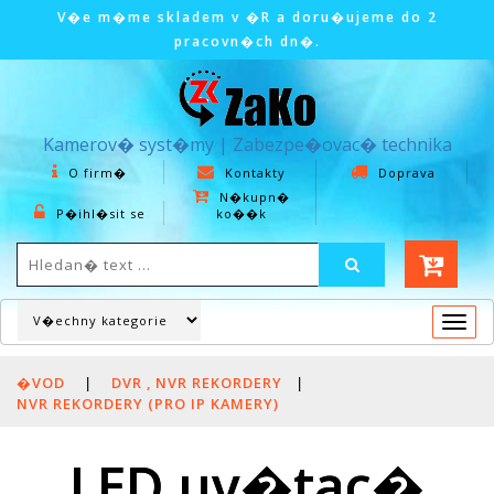
V�e m�me skladem v �R a doru�ujeme do 2
pracovn�ch dn�.
Kamerov� syst�my | Zabezpe�ovac� technika
O firm�
Kontakty
Doprava
N�kupn�
P�ihl�sit se
ko��k
Togg
navi
�VOD
|
DVR , NVR REKORDERY
|
NVR REKORDERY (PRO IP KAMERY)
LED uv�tac�