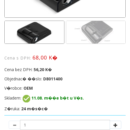
68,00 K�
Cena s DPH:
Cena bez DPH:
56,20 K�
Objednac� ��slo:
D8011400
V�robce:
OEM
Skladem:
11.08. m��e b�t u V�s.
Z�ruka:
24 m�s�c�