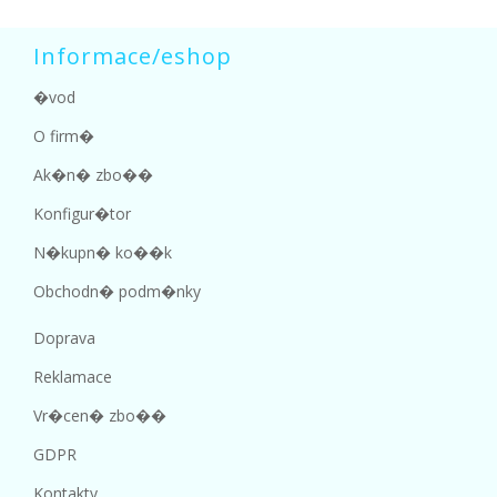
Informace/eshop
�vod
O firm�
Ak�n� zbo��
Konfigur�tor
N�kupn� ko��k
Obchodn� podm�nky
Doprava
Reklamace
Vr�cen� zbo��
GDPR
Kontakty