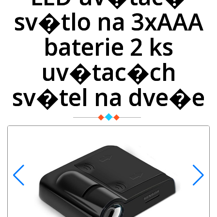
sv�tlo na 3xAAA
baterie 2 ks
uv�tac�ch
sv�tel na dve�e