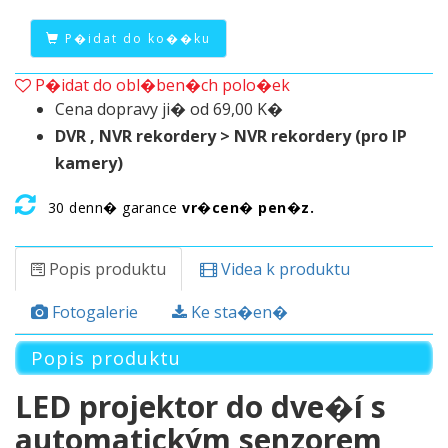
P�idat do ko��ku
P�idat do obl�ben�ch polo�ek
Cena dopravy ji� od 69,00 K�
DVR , NVR rekordery > NVR rekordery (pro IP
kamery)
30 denn� garance
vr�cen� pen�z.
Popis produktu
Videa k produktu
Fotogalerie
Ke sta�en�
Popis produktu
LED projektor do dve�í s
automatickým senzorem