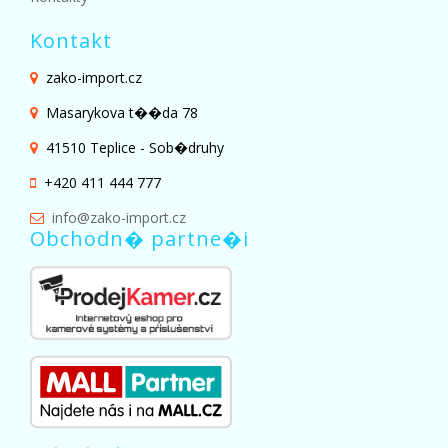
Kontakt
zako-import.cz
Masarykova t��da 78
41510 Teplice - Sob�druhy
+420 411 444 777
info@zako-import.cz
Obchodn� partne�i