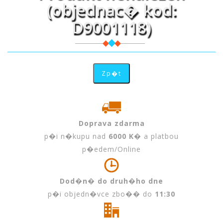
(objednac� kod:
D9001118)
Doprava zdarma
p�i n�kupu nad
6000 K�
a platbou
p�edem/Online
Dod�n� do druh�ho dne
p�i objedn�vce zbo�� do
11:30