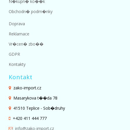
N�kupn� ko��k
Obchodn� podm�nky
Doprava
Reklamace
Vr�cen� zbo��
GDPR
Kontakty
Kontakt
zako-import.cz
Masarykova t��da 78
41510 Teplice - Sob�druhy
+420 411 444 777
info@zako-import.cz