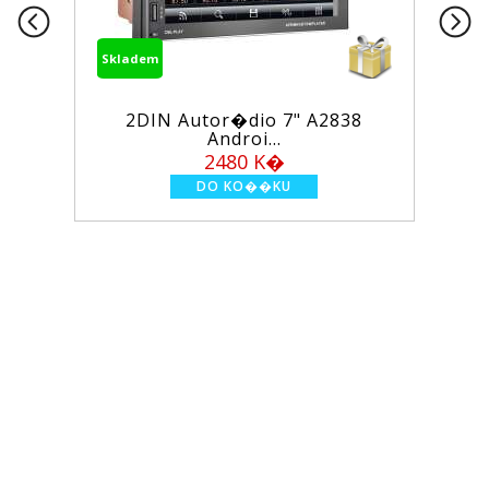
Skladem
2DIN Autor�dio 7" A2838
Androi...
2480 K�