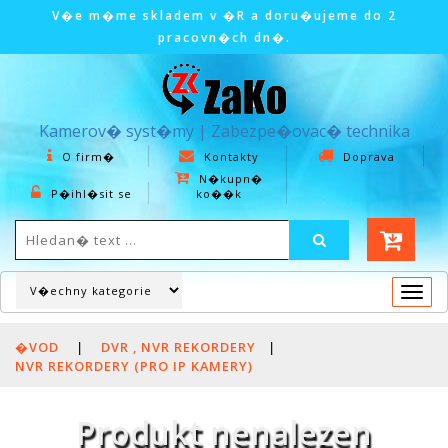
V�e m�me skladem v �R a doru�ujeme do 2
pracovn�ch dn�.
Kamerov� syst�my | Zabezpe�ovac� technika
O firm�
Kontakty
Doprava
N�kupn�
P�ihl�sit se
ko��k
Togg
navi
�VOD
|
DVR , NVR REKORDERY
|
NVR REKORDERY (PRO IP KAMERY)
Produkt nenalezen