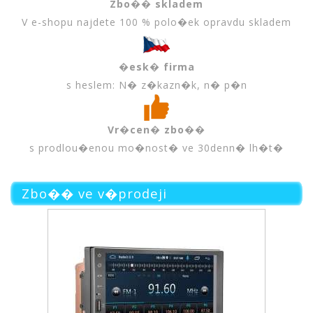
Zbo�� skladem
V e-shopu najdete 100 % polo�ek opravdu skladem
�esk� firma
s heslem: N� z�kazn�k, n� p�n
Vr�cen� zbo��
s prodlou�enou mo�nost� ve 30denn� lh�t�
Zbo�� ve v�prodeji