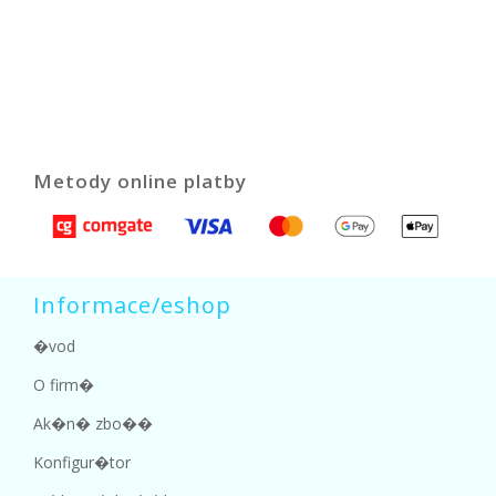
Metody online platby
Informace/eshop
�vod
O firm�
Ak�n� zbo��
Konfigur�tor