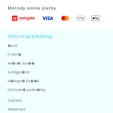
Metody online platby
Informace/eshop
�vod
O firm�
Ak�n� zbo��
Konfigur�tor
N�kupn� ko��k
Obchodn� podm�nky
Doprava
Reklamace