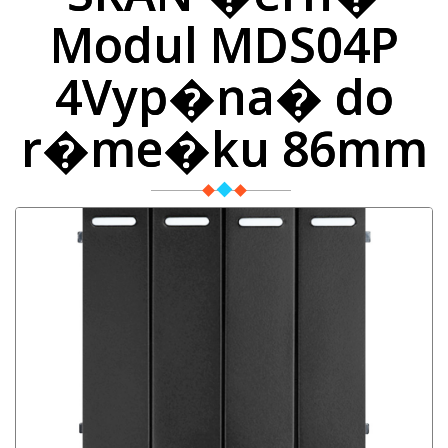
Modul MDS04P
4Vyp�na� do
r�me�ku 86mm