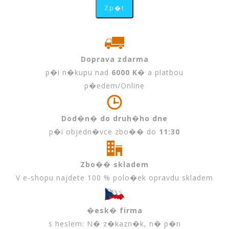
Doprava zdarma
p�i n�kupu nad
6000 K�
a platbou
p�edem/Online
Dod�n� do druh�ho dne
p�i objedn�vce zbo�� do
11:30
Zbo�� skladem
V e-shopu najdete 100 % polo�ek opravdu skladem
�esk� firma
s heslem: N� z�kazn�k, n� p�n