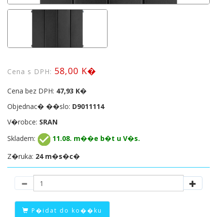
58,00 K�
Cena s DPH:
Cena bez DPH:
47,93 K�
Objednac� ��slo:
D9011114
V�robce:
SRAN
Skladem:
11.08. m��e b�t u V�s.
Z�ruka:
24 m�s�c�
P�idat do ko��ku