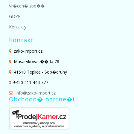
Vr�cen� zbo��
GDPR
Kontakty
Kontakt
zako-import.cz
Masarykova t��da 78
41510 Teplice - Sob�druhy
+420 411 444 777
info@zako-import.cz
Obchodn� partne�i