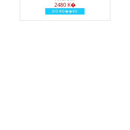
2480 K�