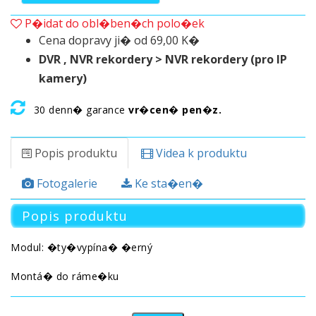
P�idat do obl�ben�ch polo�ek
Cena dopravy ji� od 69,00 K�
DVR , NVR rekordery > NVR rekordery (pro IP
kamery)
30 denn� garance
vr�cen� pen�z.
Popis produktu
Videa k produktu
Fotogalerie
Ke sta�en�
Popis produktu
Modul: �ty�vypína� �erný
Montá� do ráme�ku