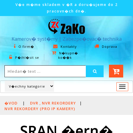
V�e m�me skladem v �R a doru�ujeme do 2
pracovn�ch dn�.
Kamerov� syst�my | Zabezpe�ovac� technika
O firm�
Kontakty
Doprava
N�kupn�
P�ihl�sit se
ko��k
Togg
navi
�VOD
|
DVR , NVR REKORDERY
|
NVR REKORDERY (PRO IP KAMERY)
SRAN �ern�