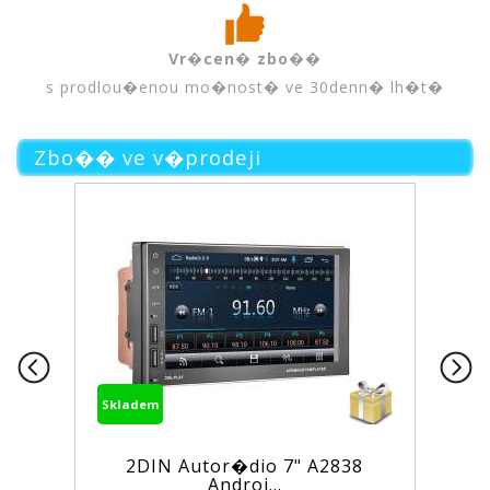
Vr�cen� zbo��
s prodlou�enou mo�nost� ve 30denn� lh�t�
Zbo�� ve v�prodeji
Skladem
2DIN Autor�dio 7" A2838
Androi...