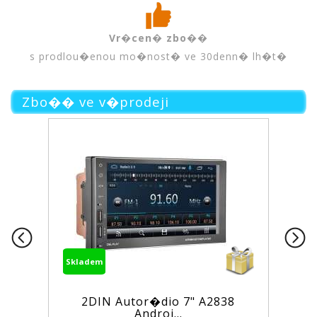
Vr�cen� zbo��
s prodlou�enou mo�nost� ve 30denn� lh�t�
Zbo�� ve v�prodeji
Skladem
2DIN Autor�dio 7" A2838
Androi...