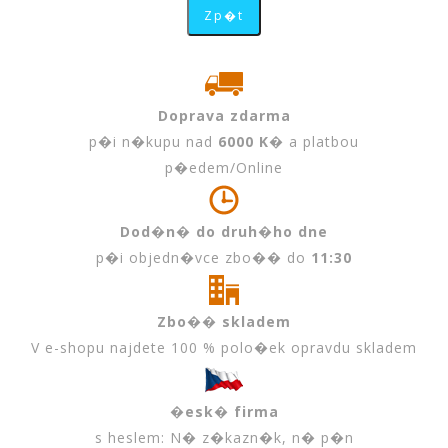
Doprava zdarma
p�i n�kupu nad
6000 K�
a platbou
p�edem/Online
Dod�n� do druh�ho dne
p�i objedn�vce zbo�� do
11:30
Zbo�� skladem
V e-shopu najdete 100 % polo�ek opravdu skladem
�esk� firma
s heslem: N� z�kazn�k, n� p�n