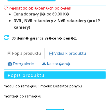
P�idat do obl�ben�ch polo�ek
Cena dopravy ji� od 69,00 K�
DVR , NVR rekordery > NVR rekordery (pro IP
kamery)
30 denn� garance
vr�cen� pen�z.
Popis produktu
Videa k produktu
Fotogalerie
Ke sta�en�
Popis produktu
modul do ráme�ku : modul: Detektor pohybu
montá� do ráme�ku