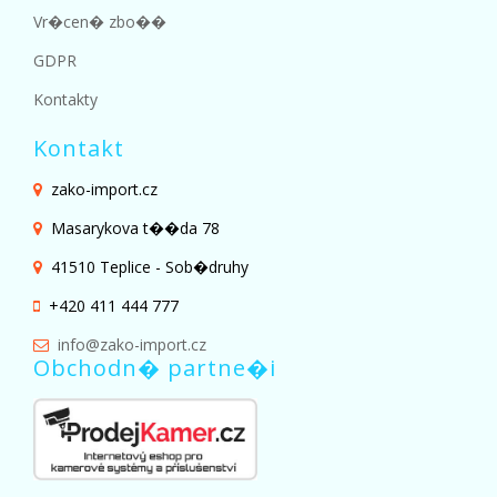
Vr�cen� zbo��
GDPR
Kontakty
Kontakt
zako-import.cz
Masarykova t��da 78
41510 Teplice - Sob�druhy
+420 411 444 777
info@zako-import.cz
Obchodn� partne�i