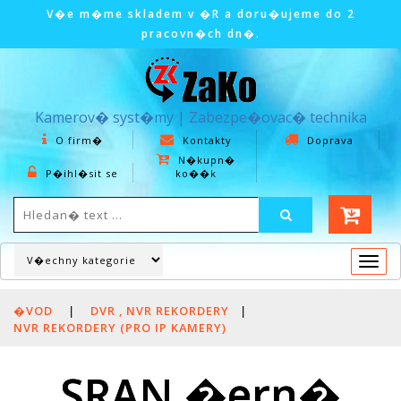
V�e m�me skladem v �R a doru�ujeme do 2
pracovn�ch dn�.
Kamerov� syst�my | Zabezpe�ovac� technika
O firm�
Kontakty
Doprava
N�kupn�
P�ihl�sit se
ko��k
Togg
navi
�VOD
|
DVR , NVR REKORDERY
|
NVR REKORDERY (PRO IP KAMERY)
SRAN �ern�