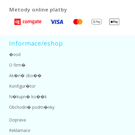
Metody online platby
Informace/eshop
�vod
O firm�
Ak�n� zbo��
Konfigur�tor
N�kupn� ko��k
Obchodn� podm�nky
Doprava
Reklamace