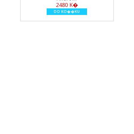
2480 K�