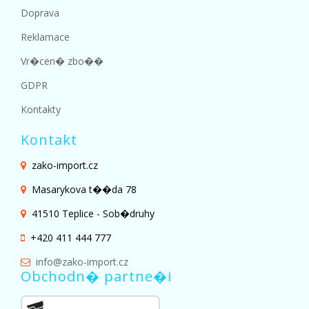
Doprava
Reklamace
Vr�cen� zbo��
GDPR
Kontakty
Kontakt
zako-import.cz
Masarykova t��da 78
41510 Teplice - Sob�druhy
+420 411 444 777
info@zako-import.cz
Obchodn� partne�i