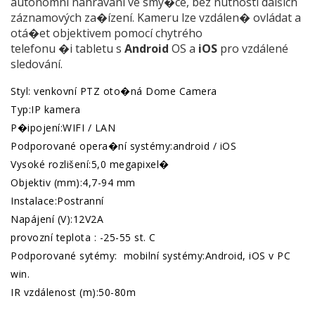
autonomní nahrávání ve smy�ce, bez nutnosti dalších
záznamových za�ízení. Kameru lze vzdálen� ovládat a
otá�et objektivem pomocí chytrého
telefonu �i tabletu s
Android
OS a
iOS
pro vzdálené
sledování.
Styl: venkovní PTZ oto�ná Dome Camera
Typ:IP kamera
P�ipojení:WIFI / LAN
Podporované opera�ní systémy:android / iOS
Vysoké rozlišení:5,0 megapixel�
Objektiv (mm):4,7-94 mm
Instalace:Postranní
Napájení (V):12V2A
provozní teplota : -25-55 st. C
Podporované sytémy: mobilní systémy:Android, iOS v PC
win.
IR vzdálenost (m):50-80m