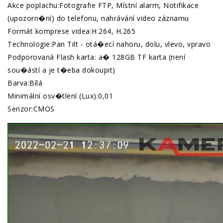
Akce poplachu:Fotografie FTP, Místní alarm, Notifikace
(upozorn�ní) do telefonu, nahrávání video záznamu
Formát komprese videa:H.264, H.265
Technologie:Pan Tilt - otá�ecí nahoru, dolu, vlevo, vpravo
Podporovaná Flash karta: a� 128GB TF karta (není
sou�ástí a je t�eba dokoupit)
Barva:Bílá
Minimální osv�tlení (Lux):0,01
Senzor:CMOS