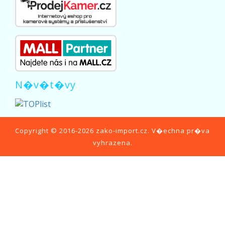
N�v�t�vy
Copyright © 2016-2026
zako-import.cz
. V�echna pr�va
vyhrazena.