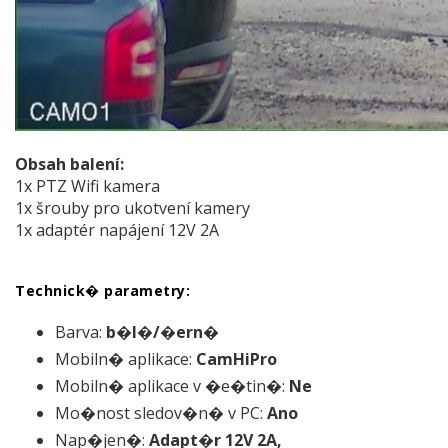
Obsah balení:
1x PTZ Wifi kamera
1x šrouby pro ukotvení kamery
1x adaptér napájení 12V 2A
Technick� parametry:
Barva:
b�l�/�ern�
Mobiln� aplikace:
CamHiPro
Mobiln� aplikace v �e�tin�:
Ne
Mo�nost sledov�n� v PC:
Ano
Nap�jen�:
Adapt�r 12V 2A,