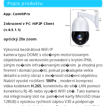
Popis produktu
App: CamHiPro
Zobrazení v PC: HiP2P Client
(v.6.5.1.1)
optický 20x zoom
Výkonná bezdrátová WiFi IP
kamera typu DOME s oto�ným motorizovaným
objektivem ve venkovním provedení s krytím IP66,
silným no�ním infra�erveným vid�ním je vhodná pro
firemní i domácí pou�ití, pokud po�adujete velice
detailní a ostrý obraz s mo�ností otá�ení objektivu.
Nabízí vysoké rozlišení
5MPx
, moderní kompresi
videa kodekem
H.265
, konektivitu do sít� LAN pomocí
konektoru RJ-45 nebo vyu�ití WIFI sít�. Tato kamera
má integrovaný slot na pam�ové karty MicroSD (max
128GB) s vysokou rychlostí zápisu V30 a podporuje