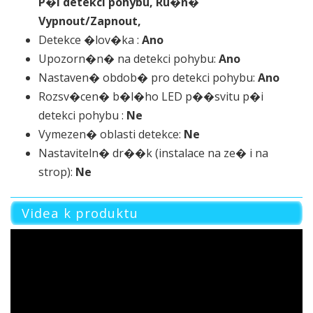
P�i detekci pohybu, Ru�n�
Vypnout/Zapnout,
Detekce �lov�ka :
Ano
Upozorn�n� na detekci pohybu:
Ano
Nastaven� obdob� pro detekci pohybu:
Ano
Rozsv�cen� b�l�ho LED p��svitu p�i
detekci pohybu :
Ne
Vymezen� oblasti detekce:
Ne
Nastaviteln� dr��k (instalace na ze� i na
strop):
Ne
Videa k produktu