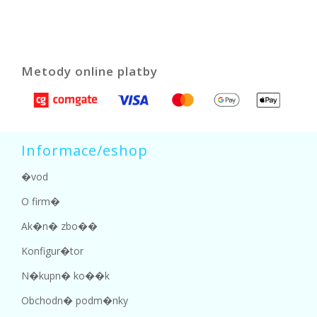
Metody online platby
Informace/eshop
�vod
O firm�
Ak�n� zbo��
Konfigur�tor
N�kupn� ko��k
Obchodn� podm�nky