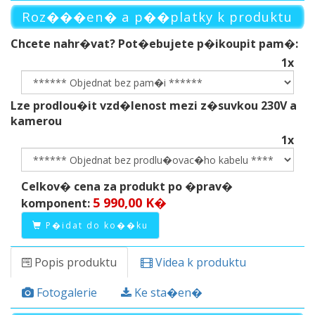
Roz���en� a p��platky k produktu
Chcete nahr�vat? Pot�ebujete p�ikoupit pam�:
1x
Lze prodlou�it vzd�lenost mezi z�suvkou 230V a
kamerou
1x
Celkov� cena za produkt po �prav�
5 990,00 K�
komponent:
P�idat do ko��ku
Popis produktu
Videa k produktu
Fotogalerie
Ke sta�en�