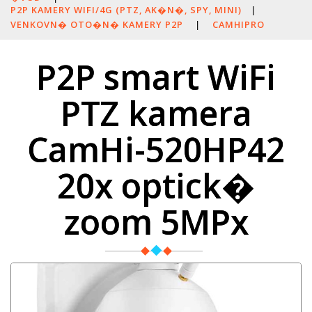
P2P KAMERY WIFI/4G (PTZ, AK�N�, SPY, MINI)
|
VENKOVN� OTO�N� KAMERY P2P
|
CAMHIPRO
P2P smart WiFi
PTZ kamera
CamHi-520HP42
20x optick�
zoom 5MPx