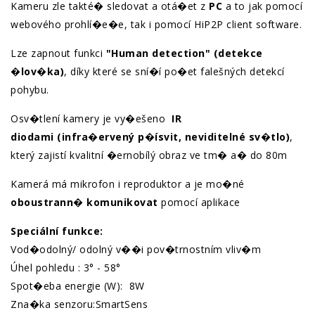
Kameru zle takté� sledovat a otá�et z
PC
a to jak pomocí
webového prohlí�e�e, tak i pomocí HiP2P client software.
Lze zapnout funkci
"Human detection" (detekce
�lov�ka)
, díky které se sní�í po�et falešných detekcí
pohybu.
Osv�tlení kamery je vy�ešeno
IR
diodami (infra�ervený p�ísvit, neviditelné sv�tlo)
,
který zajistí kvalitní �ernobílý obraz ve tm� a� do 80m
Kamerá má mikrofon i reproduktor a je mo�né
oboustrann� komunikovat
pomocí aplikace
Speciální funkce:
Vod�odolný/ odolný v��i pov�trnostním vliv�m
Úhel pohledu : 3° - 58°
Spot�eba energie (W): 8W
Zna�ka senzoru:SmartSens