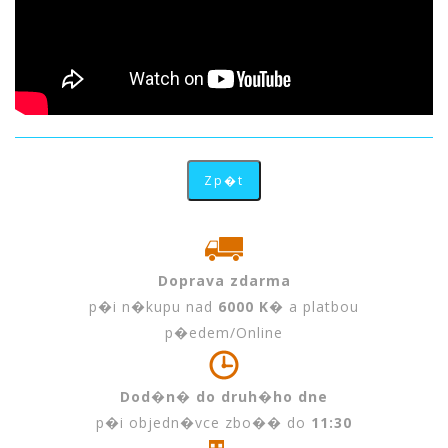
Doprava zdarma
p�i n�kupu nad
6000 K�
a platbou
p�edem/Online
Dod�n� do druh�ho dne
p�i objedn�vce zbo�� do
11:30