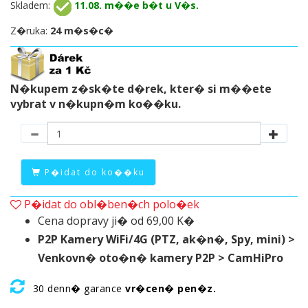
Skladem:
11.08. m��e b�t u V�s.
Z�ruka:
24 m�s�c�
N�kupem z�sk�te d�rek, kter� si m��ete
vybrat v n�kupn�m ko��ku.
P�idat do ko��ku
P�idat do obl�ben�ch polo�ek
Cena dopravy ji� od 69,00 K�
P2P Kamery WiFi/4G (PTZ, ak�n�, Spy, mini) >
Venkovn� oto�n� kamery P2P > CamHiPro
30 denn� garance
vr�cen� pen�z.