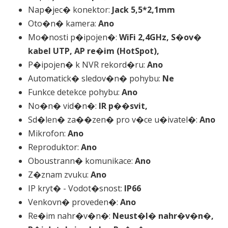
Nap�jec� konektor:
Jack 5,5*2,1mm
Oto�n� kamera:
Ano
Mo�nosti p�ipojen�:
WiFi 2,4GHz, S�ov�
kabel UTP, AP re�im (HotSpot),
P�ipojen� k NVR rekord�ru:
Ano
Automatick� sledov�n� pohybu:
Ne
Funkce detekce pohybu:
Ano
No�n� vid�n�:
IR p��svit,
Sd�len� za��zen� pro v�ce u�ivatel�:
Ano
Mikrofon:
Ano
Reproduktor:
Ano
Oboustrann� komunikace:
Ano
Z�znam zvuku:
Ano
IP kryt� - Vodot�snost:
IP66
Venkovn� proveden�:
Ano
Re�im nahr�v�n�:
Neust�l� nahr�v�n�,