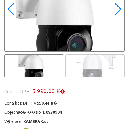
5 990,00 K�
Cena s DPH:
Cena bez DPH:
4 950,41 K�
Objednac� ��slo:
D0830904
V�robce:
KAMERAK.cz