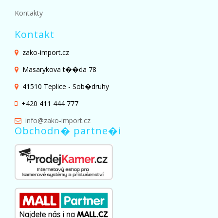
Kontakty
Kontakt
zako-import.cz
Masarykova t��da 78
41510 Teplice - Sob�druhy
+420 411 444 777
info@zako-import.cz
Obchodn� partne�i