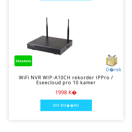
Skladem
D�rek
WiFi NVR WIP-A10CH rekorder IPPro /
Eseecloud pro 10 kamer
1998 K�