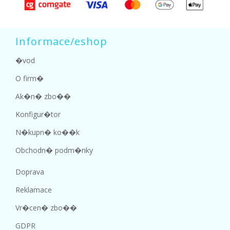
Informace/eshop
�vod
O firm�
Ak�n� zbo��
Konfigur�tor
N�kupn� ko��k
Obchodn� podm�nky
Doprava
Reklamace
Vr�cen� zbo��
GDPR