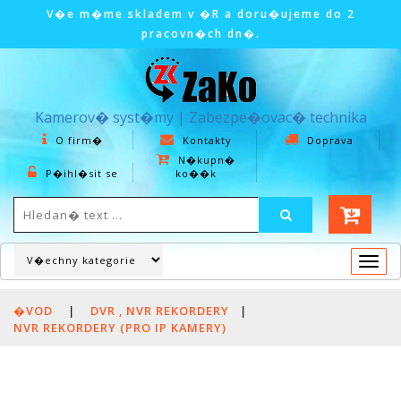
V�e m�me skladem v �R a doru�ujeme do 2
pracovn�ch dn�.
Kamerov� syst�my | Zabezpe�ovac� technika
O firm�
Kontakty
Doprava
N�kupn�
P�ihl�sit se
ko��k
Togg
navi
�VOD
|
DVR , NVR REKORDERY
|
NVR REKORDERY (PRO IP KAMERY)