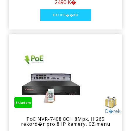
2490 K�
Skladem
D�rek
PoE NVR-7408 8CH 8Mpx, H.265
rekord�r pro 8 IP kamery, CZ menu