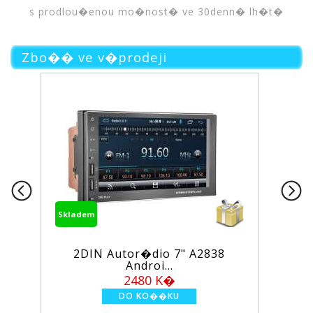
s prodlou�enou mo�nost� ve 30denn� lh�t�
Zbo�� ve v�prodeji
Skladem
utor�dio 7" A2838
Wi-Fi/GSM alarm 
Androi...
PS...
2480 K�
1950 