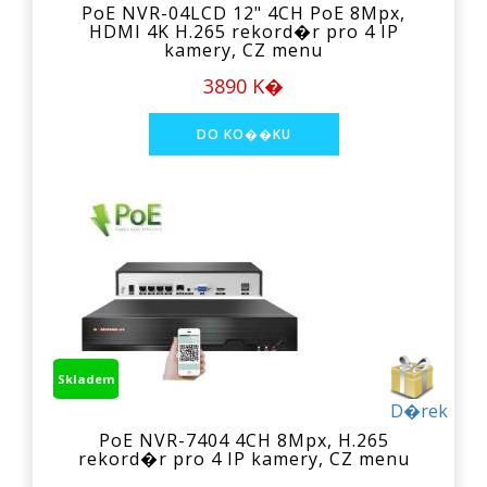
PoE NVR-04LCD 12" 4CH PoE 8Mpx,
HDMI 4K H.265 rekord�r pro 4 IP
kamery, CZ menu
3890 K�
Skladem
D�rek
PoE NVR-7404 4CH 8Mpx, H.265
rekord�r pro 4 IP kamery, CZ menu