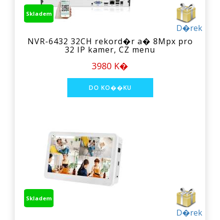
Skladem
D�rek
NVR-6432 32CH rekord�r a� 8Mpx pro
32 IP kamer, CZ menu
3980 K�
Skladem
D�rek