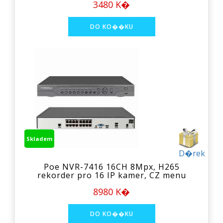
3480 K�
Skladem
D�rek
Poe NVR-7416 16CH 8Mpx, H265
rekorder pro 16 IP kamer, CZ menu
8980 K�