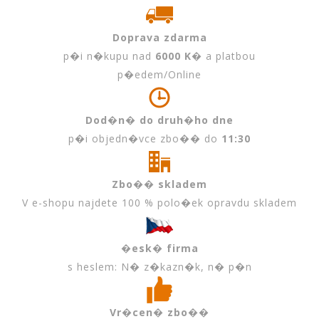
Doprava zdarma
p�i n�kupu nad
6000 K�
a platbou
p�edem/Online
Dod�n� do druh�ho dne
p�i objedn�vce zbo�� do
11:30
Zbo�� skladem
V e-shopu najdete 100 % polo�ek opravdu skladem
�esk� firma
s heslem: N� z�kazn�k, n� p�n
Vr�cen� zbo��