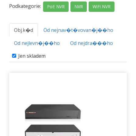
Podkategorie:
PoE NVR
NVR
WiFi NVR
Obj.k�d
Od nejnav�t�vovan�j��ho
Od nejlevn�j��ho
Od nejdra���ho
Jen skladem